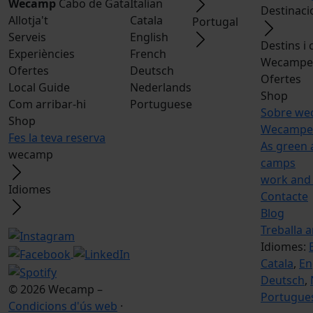
Wecamp
Cabo de Gata
Italian
Destinaci
Allotja't
Catala
Portugal
Serveis
English
Destins i
Experiències
French
Wecamper
Ofertes
Deutsch
Ofertes
Local Guide
Nederlands
Shop
Com arribar-hi
Portuguese
Sobre w
Shop
Wecamper
Fes la teva reserva
As green 
wecamp
camps
work and
Idiomes
Contacte
Blog
Treballa 
Idiomes:
Catala
,
En
Deutsch
,
© 2026 Wecamp –
Portugue
Condicions d'ús web
·