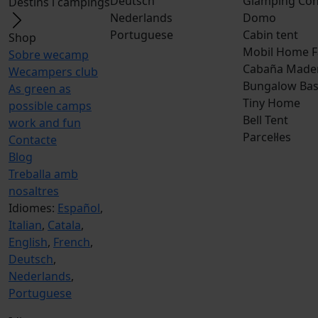
Deutsch
Glamping Con
Destins i campings
Nederlands
Domo
Portuguese
Cabin tent
Shop
Mobil Home F
Sobre wecamp
Cabaña Made
Wecampers club
Bungalow Bas
As green as
Tiny Home
possible camps
Bell Tent
work and fun
Parcel·les
Contacte
Blog
Treballa amb
nosaltres
Idiomes:
Español
,
Italian
,
Catala
,
English
,
French
,
Deutsch
,
Nederlands
,
Portuguese