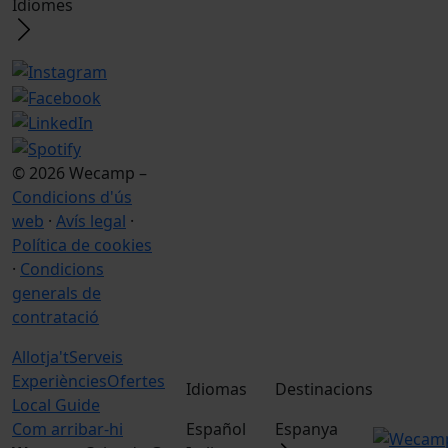
Idiomes
© 2026 Wecamp –
Condicions d'ús
web
·
Avís legal
·
Política de cookies
·
Condicions
generals de
contratació
Allotja't
Serveis
Experiències
Ofertes
Idiomas
Destinacions
Local Guide
Com arribar-hi
Español
Espanya