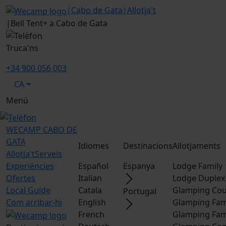
|
Cabo de Gata
|
Allotja't
|
Bell Tent+ a Cabo de Gata
Truca'ns
+34 900 056 003
CA
Menú
WECAMP
CABO DE
GATA
Idiomes
Destinacions
Allotjaments
Allotja't
Serveis
Experiències
Español
Espanya
Lodge Family
Ofertes
Italian
Lodge Duplex
Local Guide
Catala
Glamping Cou
Portugal
Com arribar-hi
English
Glamping Fam
French
Glamping Fam