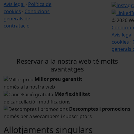
Avís legal
·
Política de
cookies
·
Condicions
generals de
© 2026 W
contratació
Condicion
Avís legal
cookies
·
generals 
Reservar a la nostra web té molts
avantatges
Millor preu garantit
només a la nostra web
Més flexibilitat
de cancel·lació i modificacions
Descomptes i promocions
només per a wecampers i subscriptors
Allotjaments singulars