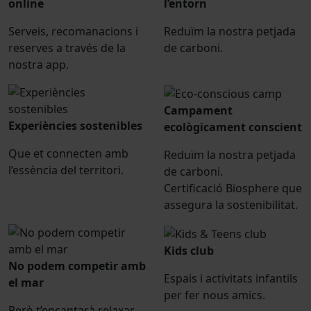
online
l’entorn
Serveis, recomanacions i
Reduïm la nostra petjada
reserves a través de la
de carboni.
nostra app.
Campament
Experiències sostenibles
ecològicament conscient
Que et connecten amb
Reduïm la nostra petjada
l’essència del territori.
de carboni.
Certificació Biosphere que
assegura la sostenibilitat.
Kids club
No podem competir amb
Espais i activitats infantils
el mar
per fer nous amics.
Però t’encantarà relaxar-