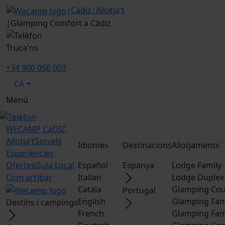
|
Cádiz
|
Allotja't
|
Glamping Comfort a Cádiz
Truca'ns
+34 900 056 003
CA
Menú
WECAMP
CáDIZ
Allotja't
Serveis
Idiomes
Destinacions
Allotjaments
Experiències
Ofertes
Guia Local
Español
Espanya
Lodge Family
Com arribar
Italian
Lodge Duplex
Catala
Glamping Cou
Portugal
English
Glamping Fam
Destins i campings
French
Glamping Fam