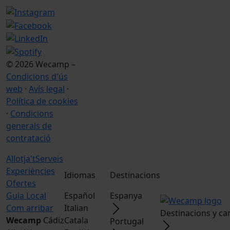
© 2026 Wecamp –
Condicions d'ús
web
·
Avís legal
·
Política de cookies
·
Condicions
generals de
contratació
Allotja't
Serveis
Experiències
Idiomas
Destinacions
Ofertes
Guia Local
Español
Espanya
Com arribar
Italian
Destinacions y c
Wecamp
Cádiz
Catala
Portugal