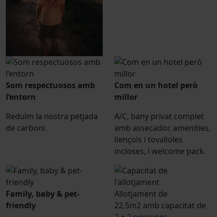
Som respectuosos amb
Com en un hotel però
l’entorn
millor
Reduïm la nostra petjada
A/C, bany privat complet
de carboni.
amb assecador, amenities,
llençols i tovalloles
incloses, i welcome pack.
Family, baby & pet-
Allotjament de
friendly
22,5m2 amb capacitat de
2 + 2 persones