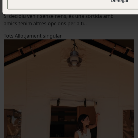
Denegar
Allotjaments singulars
Si decidiu venir sense nens, és una sortida amb
amics tenim altres opcions per a tu.
Tots
Allotjament singular