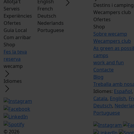
Allotja't
English
Destins i camping
Serveis
French
Wecampers club
Experiències
Deutsch
Ofertes
Ofertes
Nederlands
Shop
Guia Local
Portuguese
Sobre wecamp
Com arribar
Wecampers club
Shop
As green as possi
Fes la teva
camps
reserva
work and fun
wecamp
Contacte
Blog
Idiomes
Treballa amb nosa
Idiomes:
Español
Catala
,
English
,
Fr
Deutsch
,
Nederla
Portuguese
© 2026