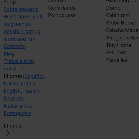
Deutsch
Glamping Con
Shop
Nederlands
Domo
Sobre wecamp
Portuguese
Cabin tent
Wecampers club
Mobil Home F
As green as
Cabaña Made
possible camps
Bungalow Bas
work and fun
Tiny Home
Contacte
Bell Tent
Blog
Parcel·les
Treballa amb
nosaltres
Idiomes:
Español
,
Italian
,
Catala
,
English
,
French
,
Deutsch
,
Nederlands
,
Portuguese
Idiomes