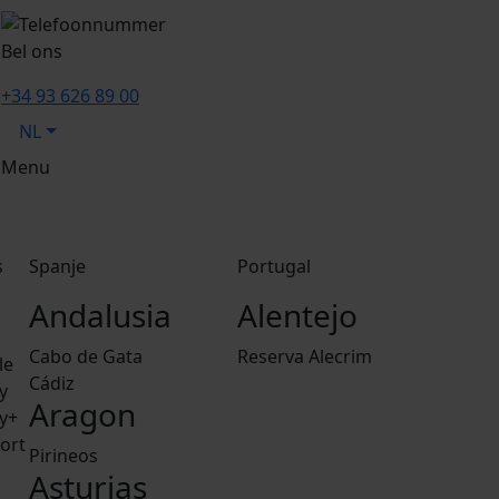
Bel ons
+34 93 626 89 00
NL
Menu
s
Spanje
Portugal
Andalusia
Alentejo
Cabo de Gata
Reserva Alecrim
le
Cádiz
y
Aragon
y+
ort
Pirineos
Asturias