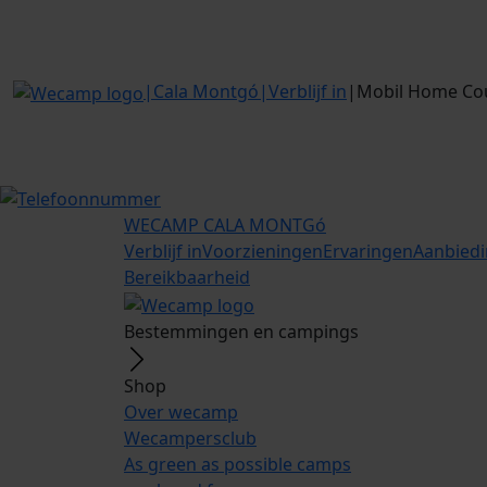
|
Cala Montgó
|
Verblijf in
|
Mobil Home Cou
WECAMP
CALA MONTGó
Verblijf in
Voorzieningen
Ervaringen
Aanbied
Bereikbaarheid
Bestemmingen en campings
Shop
Over wecamp
Wecampersclub
As green as possible camps