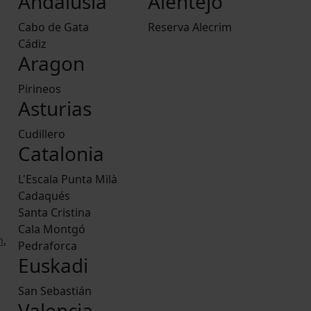
Andalusia
Alentejo
Cabo de Gata
Reserva Alecrim
Cádiz
Aragon
Pirineos
Asturias
Cudillero
Catalonia
L'Escala Punta Milà
Cadaqués
Santa Cristina
Cala Montgó
h
,
Pedraforca
Euskadi
San Sebastián
Valencia