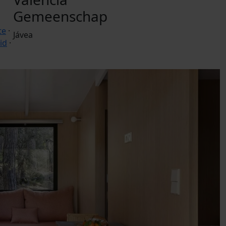
Gemeenschap
te
·
Jávea
id
·