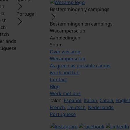
ian
Bestemmingen y campings
la
Portugal
ish
Bestemmingen en campings
nch
Wecampersclub
tsch
Aanbiedingen
erlands
Shop
tuguese
Over wecamp
Wecampersclub
As green as possible camps
work and fun
Contact
Blog
Werk met ons
Talen:
Español
,
Italian
,
Catala
,
Englis
French
,
Deutsch
,
Nederlands
,
Portuguese