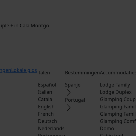
ple + in Cala Montgó
ingen
Lokale gids
Talen
Bestemmingen
Accommodatie
Español
Spanje
Lodge Family
Italian
Lodge Duplex
Catala
Glamping Coup
Portugal
English
Glamping Famil
French
Glamping Famil
Deutsch
Glamping Comf
Nederlands
Domo
Portuguese
Cabin tent