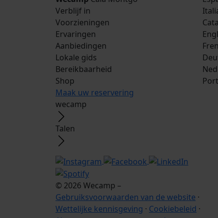
Verblijf in
Ital
Voorzieningen
Cata
Ervaringen
Engl
Aanbiedingen
Fre
Lokale gids
Deu
Bereikbaarheid
Ned
Shop
Por
Maak uw reservering
wecamp
Talen
© 2026 Wecamp –
Gebruiksvoorwaarden van de website
·
Wettelijke kennisgeving
·
Cookiebeleid
·