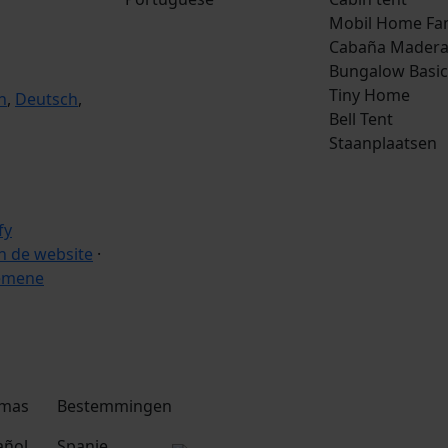
Mobil Home Fa
Cabaña Mader
Bungalow Basic
Tiny Home
h
,
Deutsch
,
Bell Tent
Staanplaatsen
 de website
·
emene
omas
Bestemmingen
añol
Spanje