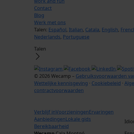
work and fun
Contact
Blog
Werk met ons
Talen:
Español
,
Italian
,
Catala
,
English
,
Frenc
Nederlands
,
Portuguese
Talen
© 2026 Wecamp –
Gebruiksvoorwaarden van
Wettelijke kennisgeving
·
Cookiebeleid
·
Alg
contractvoorwaarden
Verblijf in
Voorzieningen
Ervaringen
Aanbiedingen
Lokale gids
Idi
Bereikbaarheid
Wecamp
Cala Montgó
Esp