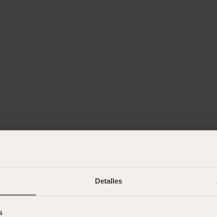
Detalles
Family in Pedraforca
s