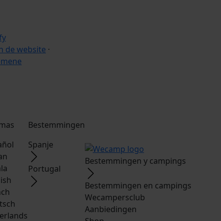
 de website
·
emene
omas
Bestemmingen
añol
Spanje
ian
Bestemmingen y campings
la
Portugal
ish
Bestemmingen en campings
nch
Wecampersclub
tsch
Aanbiedingen
erlands
Shop