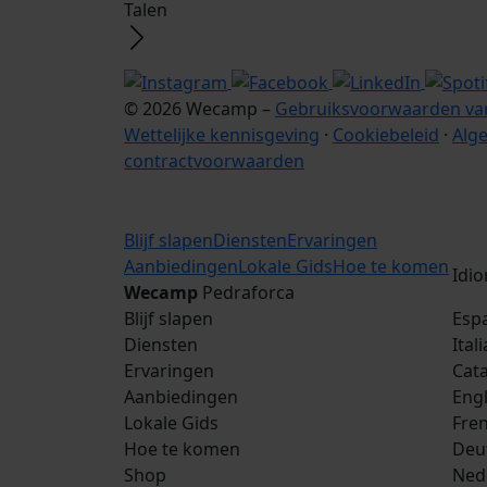
Talen
© 2026 Wecamp –
Gebruiksvoorwaarden van
Wettelijke kennisgeving
·
Cookiebeleid
·
Alg
contractvoorwaarden
Blijf slapen
Diensten
Ervaringen
Aanbiedingen
Lokale Gids
Hoe te komen
Idi
Wecamp
Pedraforca
Blijf slapen
Esp
Diensten
Ital
Ervaringen
Cata
Aanbiedingen
Engl
Lokale Gids
Fre
Hoe te komen
Deu
Shop
Ned