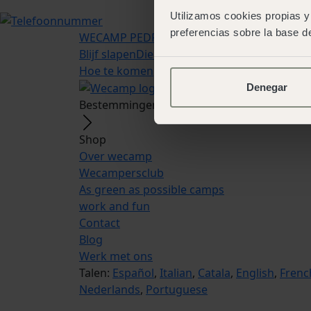
Utilizamos cookies propias y 
preferencias sobre la base de
WECAMP
PEDRAFORCA
Blijf slapen
Diensten
Ervaringen
Aanbiedinge
Hoe te komen
Denegar
Bestemmingen en campings
Shop
Over wecamp
Wecampersclub
As green as possible camps
work and fun
Contact
Blog
Werk met ons
Talen:
Español
,
Italian
,
Catala
,
English
,
Frenc
Nederlands
,
Portuguese