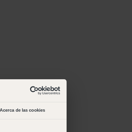
Bel ons
Acerca de las cookies
+34 93 626 89 00
NL
Menu