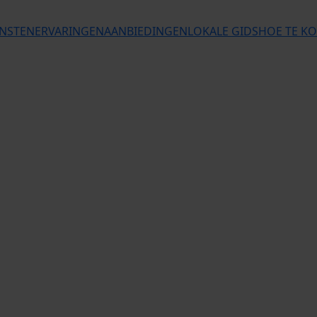
ENSTEN
ERVARINGEN
AANBIEDINGEN
LOKALE GIDS
HOE TE K