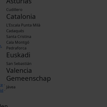
Asturias
Cudillero
Catalonia
L'Escala Punta Milà
Cadaqués
Santa Cristina
Cala Montgó
h
,
Pedraforca
Euskadi
San Sebastián
Valencia
Gemeenschap
te
·
Jávea
id
·
len.