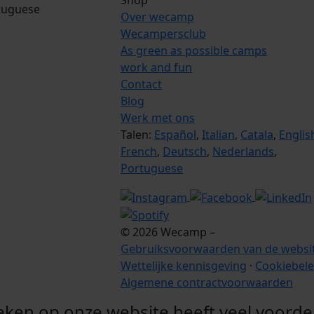
tuguese
Over wecamp
Wecampersclub
As green as possible camps
work and fun
Contact
Blog
Werk met ons
Talen:
Español
,
Italian
,
Catala
,
Englis
French
,
Deutsch
,
Nederlands
,
Portuguese
© 2026 Wecamp –
Gebruiksvoorwaarden van de websi
Wettelijke kennisgeving
·
Cookiebele
Algemene contractvoorwaarden
ken op onze website heeft veel voorde