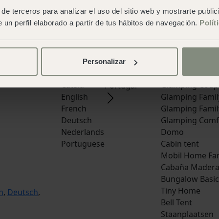
de terceros para analizar el uso del sitio web y mostrarte publi
 un perfil elaborado a partir de tus hábitos de navegación.
Polít
n
Lokale Gids
Talen
Bestemmingen
Accommodatie
Español
Spanje
Lodge Family
Personalizar
Italian
Lodge Duplex
Catala
Glamping Coup
Portugal
English
Glamping Famil
French
Glamping Famil
Deutsch
Glamping Comf
Nederlands
Domo
Portuguese
Cabin tent
Mobil Home Fa
Cabaña Mader
Bungalow Basic
Tiny Home
h
,
Deutsch
,
Bell Tent
Staanplaatsen