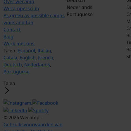
Deutsch
G
Over wecamp
Nederlands
D
Wecampersclub
Portuguese
Ca
As green as possible camps
M
work and fun
C
Contact
B
Blog
T
Werk met ons
Be
Talen:
Español
,
Italian
,
S
Catala
,
English
,
French
,
Deutsch
,
Nederlands
,
Portuguese
Talen
© 2026 Wecamp –
Gebruiksvoorwaarden van