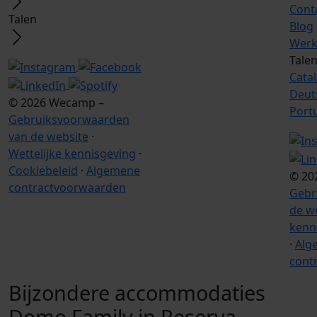
Cont
Talen
Blog
Werk
Tale
Cata
Deut
© 2026 Wecamp –
Port
Gebruiksvoorwaarden
van de website
·
Wettelijke kennisgeving
·
Cookiebeleid
·
Algemene
© 20
contractvoorwaarden
Gebr
de w
kenn
·
Alg
cont
Bijzondere accommodaties
Domo Family in Reserva