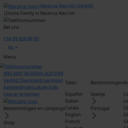
|
Reserva Alecrim
|
Verblijf.
|
Dome Family in Reserva Alecrim
Bel ons
+34 93 626 89 00
NL
Menu
WECAMP
RESERVA ALECRIM
Verblijf.
Diensten
Ervaringen
Talen
Bestemmingen
A
Aanbiedingen
Lokale Gids
Hoe er te komen
Español
Spanje
L
Italian
L
Catala
G
Bestemmingen en campings
Portugal
English
G
French
G
Shop