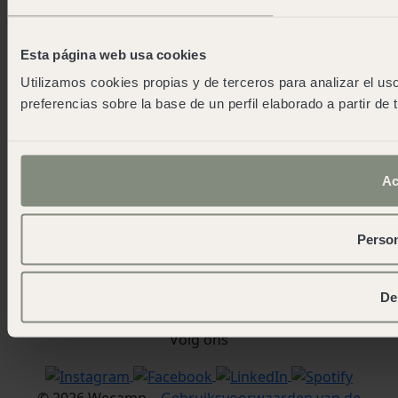
Wecampersclub
As green as possible camps
Esta página web usa cookies
Evenementen
Perskamer
Utilizamos cookies propias y de terceros para analizar el uso
App downloaden
preferencias sobre la base de un perfil elaborado a partir de
Contact
Blog
work and fun
Ac
Werk met ons
Neem contact op met
Person
wecamp headquarters
+34 900 056 003
De
info@wecamp.net
Volg ons
© 2026 Wecamp –
Gebruiksvoorwaarden van de