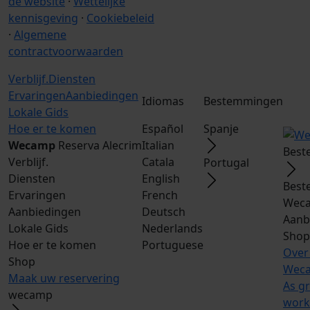
de website
·
Wettelijke
kennisgeving
·
Cookiebeleid
·
Algemene
contractvoorwaarden
Verblijf.
Diensten
Ervaringen
Aanbiedingen
Idiomas
Bestemmingen
Lokale Gids
Hoe er te komen
Español
Spanje
Wecamp
Reserva Alecrim
Italian
Best
Verblijf.
Catala
Portugal
Diensten
English
Best
Ervaringen
French
Weca
Aanbiedingen
Deutsch
Aanb
Lokale Gids
Nederlands
Shop
Hoe er te komen
Portuguese
Over
Shop
Weca
Maak uw reservering
As g
wecamp
work