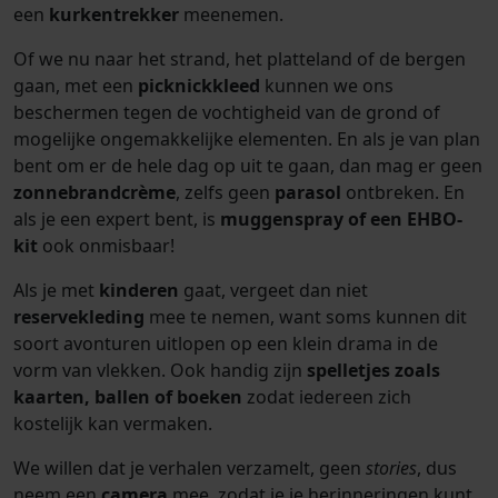
een
kurkentrekker
meenemen.
Of we nu naar het strand, het platteland of de bergen
gaan, met een
picknickkleed
kunnen we ons
beschermen tegen de vochtigheid van de grond of
mogelijke ongemakkelijke elementen. En als je van plan
bent om er de hele dag op uit te gaan, dan mag er geen
zonnebrandcrème
, zelfs geen
parasol
ontbreken. En
als je een expert bent, is
muggenspray of een EHBO-
kit
ook onmisbaar!
Als je met
kinderen
gaat, vergeet dan niet
reservekleding
mee te nemen, want soms kunnen dit
soort avonturen uitlopen op een klein drama in de
vorm van vlekken. Ook handig zijn
spelletjes zoals
kaarten, ballen of boeken
zodat iedereen zich
kostelijk kan vermaken.
We willen dat je verhalen verzamelt, geen
stories
, dus
neem een
camera
mee, zodat je je herinneringen kunt