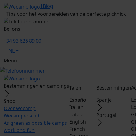
|
Blog
|
Tips voor het voorbereiden van de perfecte picknick
Bel ons
+34 93 626 89 00
NL
Menu
Bestemmingen en campings
Talen
Bestemmingen
A
Español
Spanje
L
Shop
Italian
L
Over wecamp
Catala
G
Portugal
Wecampersclub
English
G
As green as possible camps
French
G
work and fun