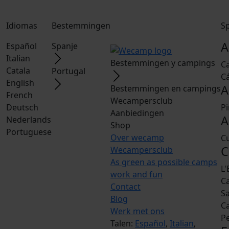
Idiomas
Bestemmingen
S
A
Español
Spanje
Italian
Bestemmingen y campings
C
Catala
Portugal
C
English
A
Bestemmingen en campings
French
Wecampersclub
Deutsch
Pi
Aanbiedingen
A
Nederlands
Shop
Portuguese
Over wecamp
Cu
C
Wecampersclub
As green as possible camps
L'
work and fun
C
Contact
Sa
Blog
C
Werk met ons
P
Talen:
Español
,
Italian
,