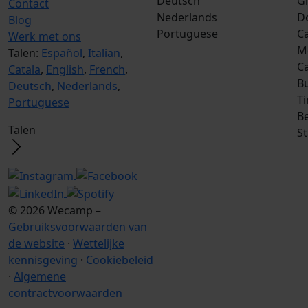
Deutsch
G
Contact
Nederlands
D
Blog
Portuguese
Ca
Werk met ons
M
Talen:
Español
,
Italian
,
C
Catala
,
English
,
French
,
B
Deutsch
,
Nederlands
,
T
Portuguese
Be
Talen
S
© 2026 Wecamp –
Gebruiksvoorwaarden van
de website
·
Wettelijke
kennisgeving
·
Cookiebeleid
·
Algemene
contractvoorwaarden