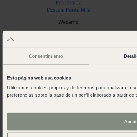
Pedraforca
L'Escala Punta Milà
Wecamp
Over wecamp
Wecampersclub
As green as possible camps
Evenementen
Consentimiento
Detall
Perskamer
App downloaden
Contact
Esta página web usa cookies
Blog
Utilizamos cookies propias y de terceros para analizar el uso
work and fun
preferencias sobre la base de un perfil elaborado a partir de
Werk met ons
Neem contact op met
Acept
wecamp headquarters
+34 900 056 003