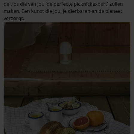
d
e
t
i
p
s
d
i
e
v
a
n
j
o
u
'
d
e
p
e
r
f
e
c
t
e
p
i
c
k
n
i
c
k
e
x
p
e
r
t
'
z
u
l
l
e
n
m
a
k
e
n
.
E
e
n
k
u
n
s
t
d
i
e
j
o
u
,
j
e
d
i
e
r
b
a
r
e
n
e
n
d
e
p
l
a
n
e
e
t
v
e
r
z
o
r
g
t
.
.
.