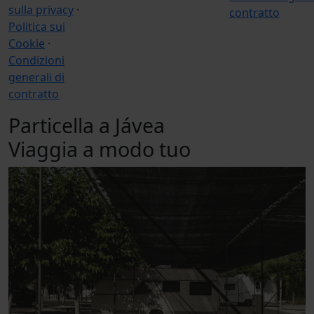
sulla privacy
·
contratto
Politica sui
Cookie
·
Condizioni
generali di
contratto
Particella a Jávea
Viaggia a modo tuo