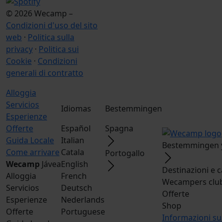
© 2026 Wecamp –
Condizioni d'uso del sito
web
·
Politica sulla
privacy
·
Politica sui
Cookie
·
Condizioni
generali di contratto
Alloggia
Servicios
Idiomas
Bestemmingen
Esperienze
Offerte
Español
Spagna
Guida Locale
Italian
Bestemmingen 
Come arrivare
Catala
Portogallo
Wecamp
Jávea
English
Destinazioni e
Alloggia
French
Wecampers clu
Servicios
Deutsch
Offerte
Esperienze
Nederlands
Shop
Offerte
Portuguese
Informazioni s