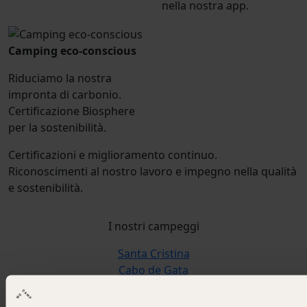
nella nostra app.
Camping eco-conscious
Riduciamo la nostra
impronta di carbonio.
Certificazione Biosphere
per la sostenibilità.
Certificazioni e miglioramento continuo.
Riconoscimenti al nostro lavoro e impegno nella qualità
e sostenibilità.
I nostri campeggi
Santa Cristina
Cabo de Gata
Cala Montgó
Cadaqués