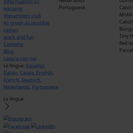
Nederlands
Dom
Informazioni su
Portuguese
Cabin
wecamp
Mobil
Wecampers club
Caba
As green as possible
Bunga
camps
Tiny 
work and fun
Bell t
Contatto
Parce
Blog
Lavora con noi
Le lingue:
Español
,
Italian
,
Catala
,
English
,
French
,
Deutsch
,
Nederlands
,
Portuguese
Le lingue