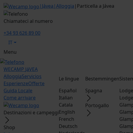
|
Jávea
|
Alloggia
|
Particella a Jávea
Chiamateci al numero
+34 93 626 89 00
IT
Menu
WECAMP
JáVEA
Alloggia
Servicios
Le lingue
Bestemmingen
Siste
Esperienze
Offerte
Guida Locale
Español
Spagna
Lodge
Come arrivare
Italian
Lodge
Catala
Glamp
Portogallo
English
Glamp
Destinazioni e campeggi
French
Glamp
Deutsch
Glamp
Shop