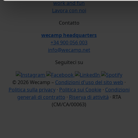
work and fun
Lavora con noi
Contatto
wecamp headquarters
+34 900 056 003
info@wecamp.net
Seguiteci su
© 2026 Wecamp –
Condizioni d'uso del sito web
·
Politica sulla privacy
·
Politica sui Cookie
·
Condizioni
generali di contratto
·
Riserva di attività
· RTA
(CM/CA/00063)