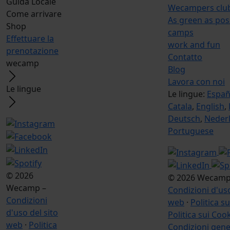
Guida Locale
Wecampers clu
Come arrivare
As green as pos
Shop
camps
Effettuare la
work and fun
prenotazione
Contatto
wecamp
Blog
Lavora con noi
Le lingue
Le lingue:
Españ
Catala
,
English
,
Deutsch
,
Neder
Portuguese
© 2026
© 2026 Wecamp
Wecamp –
Condizioni d'uso
Condizioni
web
·
Politica su
d'uso del sito
Politica sui Coo
web
·
Politica
Condizioni gener