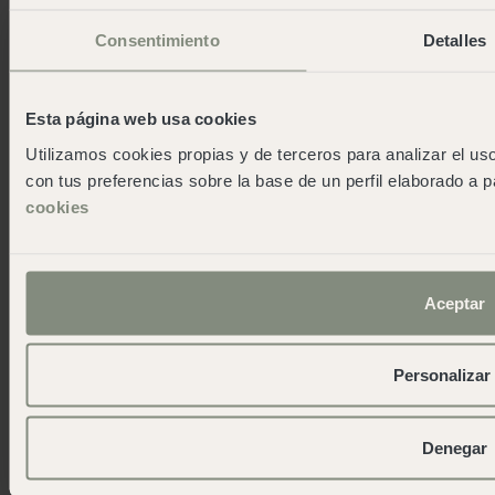
Pireneos
Consentimiento
Detalles
San Sebastián
Cudillero
Cádiz
Esta página web usa cookies
Reserva Alecrim
Jávea
Utilizamos cookies propias y de terceros para analizar el uso
Pedraforca
con tus preferencias sobre la base de un perfil elaborado a p
L'Escala Punta Milà
cookies
Wecamp
Informazioni su wecamp
Aceptar
Wecampers club
As green as possible camps
Eventis
Personalizar
Sala stampa
Scarica la nostra app
Denegar
Contatto
Blog