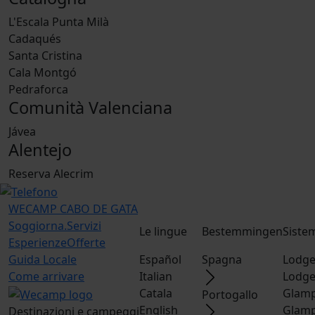
L'Escala Punta Milà
Cadaqués
Santa Cristina
Cala Montgó
Pedraforca
Comunità Valenciana
Jávea
Alentejo
Reserva Alecrim
WECAMP
CABO DE GATA
Soggiorna.
Servizi
Le lingue
Bestemmingen
Siste
Esperienze
Offerte
Guida Locale
Español
Spagna
Lodge
Come arrivare
Italian
Lodge
Catala
Glamp
Portogallo
English
Glamp
Destinazioni e campeggi