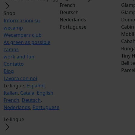
French
Glamp
Deutsch
Glamp
Shop
Nederlands
Dom
Informazioni su
Portuguese
Cabin
wecamp
Mobil
Wecampers club
Caba
As green as possible
Bunga
camps
Tiny 
work and fun
Bell t
Contatto
Parce
Blog
Lavora con noi
Le lingue:
Español
,
Italian
,
Catala
,
English
,
French
,
Deutsch
,
Nederlands
,
Portuguese
Le lingue