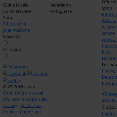
Offerte
Guida Locale
Nederlands
Shop
Come arrivare
Portuguese
Inform
Shop
Wecamp
Effettuare la
As gree
prenotazione
camps
wecamp
work a
Contat
Le lingue
Blog
Lavora 
Le ling
Catala
,
Deutsc
Portug
© 2026 Wecamp –
Condizioni d'uso del
sito web
·
Politica sulla
privacy
·
Politica sui
© 2026
Cookie
·
Condizioni
Condizi