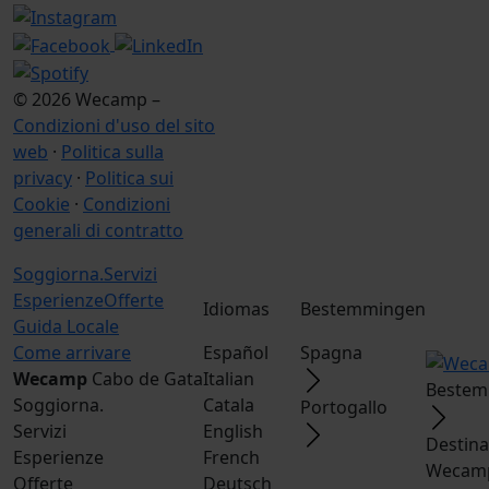
© 2026 Wecamp –
Condizioni d'uso del sito
web
·
Politica sulla
privacy
·
Politica sui
Cookie
·
Condizioni
generali di contratto
Soggiorna.
Servizi
Esperienze
Offerte
Idiomas
Bestemmingen
Guida Locale
Come arrivare
Español
Spagna
Wecamp
Cabo de Gata
Italian
Bestem
Soggiorna.
Catala
Portogallo
Servizi
English
Destina
Esperienze
French
Wecamp
Offerte
Deutsch