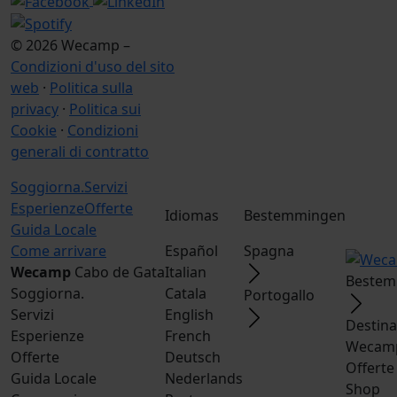
© 2026 Wecamp –
Condizioni d'uso del sito
web
·
Politica sulla
privacy
·
Politica sui
Cookie
·
Condizioni
generali di contratto
Soggiorna.
Servizi
Esperienze
Offerte
Idiomas
Bestemmingen
Guida Locale
Come arrivare
Español
Spagna
Wecamp
Cabo de Gata
Italian
Bestem
Soggiorna.
Catala
Portogallo
Servizi
English
Destina
Esperienze
French
Wecamp
Offerte
Deutsch
Offerte
Guida Locale
Nederlands
Shop