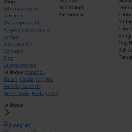
Deutsch
Glamp
Shop
Nederlands
Dom
Informazioni su
Portuguese
Cabin
wecamp
Mobil
Wecampers club
Caba
As green as possible
Bunga
camps
Tiny 
work and fun
Bell t
Contatto
Parce
Blog
Lavora con noi
Le lingue:
Español
,
Italian
,
Catala
,
English
,
French
,
Deutsch
,
Nederlands
,
Portuguese
Le lingue