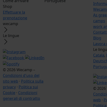
Come arrivare
Portuguese
Inform
Shop
Wecamp
Effettuare la
As gree
prenotazione
camps
wecamp
work a
Contat
Le lingue
Blog
Lavora 
Le ling
Catala
,
Deutsc
Portug
© 2026 Wecamp –
Condizioni d'uso del
sito web
·
Politica sulla
privacy
·
Politica sui
© 2026
Cookie
·
Condizioni
Condizi
generali di contratto
web
·
Po
Politica