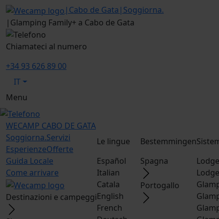
|
Cabo de Gata
|
Soggiorna.
|
Glamping Family+ a Cabo de Gata
Chiamateci al numero
+34 93 626 89 00
IT
Menu
WECAMP
CABO DE GATA
Soggiorna.
Servizi
Le lingue
Bestemmingen
Siste
Esperienze
Offerte
Guida Locale
Español
Spagna
Lodge
Come arrivare
Italian
Lodge
Catala
Glamp
Portogallo
English
Glamp
Destinazioni e campeggi
French
Glamp