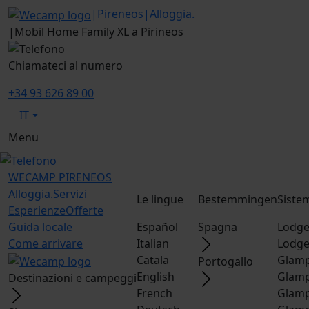
|
Pireneos
|
Alloggia.
|
Mobil Home Family XL a Pirineos
Chiamateci al numero
+34 93 626 89 00
IT
Menu
WECAMP
PIRENEOS
Alloggia.
Servizi
Le lingue
Bestemmingen
Siste
Esperienze
Offerte
Guida locale
Español
Spagna
Lodge
Come arrivare
Italian
Lodge
Catala
Glamp
Portogallo
English
Glamp
Destinazioni e campeggi
French
Glamp