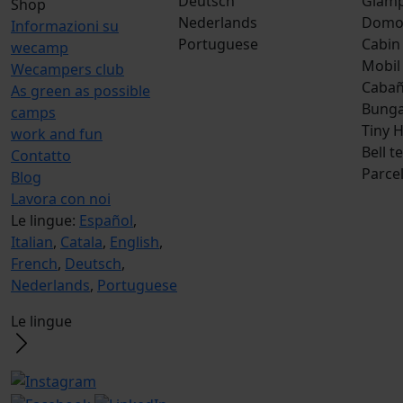
Deutsch
Glamp
Shop
Nederlands
Dom
Informazioni su
Portuguese
Cabin
wecamp
Mobil
Wecampers club
Caba
As green as possible
Bunga
camps
Tiny 
work and fun
Bell t
Contatto
Parce
Blog
Lavora con noi
Le lingue:
Español
,
Italian
,
Catala
,
English
,
French
,
Deutsch
,
Nederlands
,
Portuguese
Le lingue