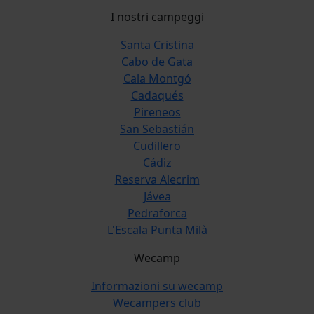
I nostri campeggi
Santa Cristina
Cabo de Gata
Cala Montgó
Cadaqués
Pireneos
San Sebastián
Cudillero
Cádiz
Reserva Alecrim
Jávea
Pedraforca
L'Escala Punta Milà
Wecamp
Informazioni su wecamp
Wecampers club