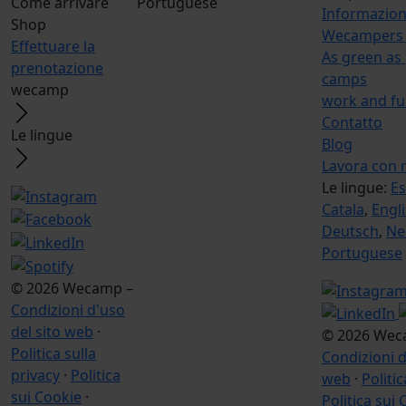
Come arrivare
Portuguese
Informazio
Shop
Wecampers 
Effettuare la
As green as 
prenotazione
camps
wecamp
work and f
Contatto
Le lingue
Blog
Lavora con 
Le lingue:
E
Catala
,
Engl
Deutsch
,
Ne
Portuguese
© 2026 Wecamp –
Condizioni d'uso
del sito web
·
© 2026 Wec
Politica sulla
Condizioni d
privacy
·
Politica
web
·
Politic
sui Cookie
·
Politica sui