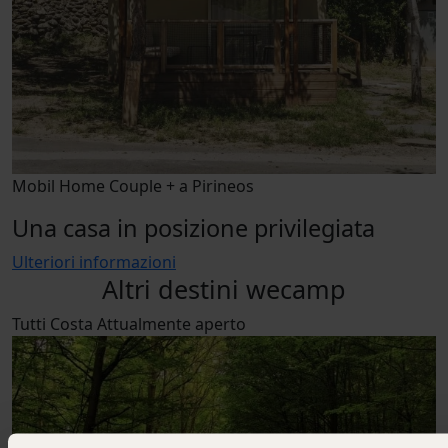
Mobil Home Couple + a Pirineos
Una casa in posizione privilegiata
Ulteriori informazioni
Altri destini wecamp
Tutti
Costa
Attualmente aperto