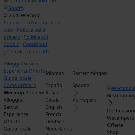
© 2026 Wecamp –
Condizioni d'uso del sito
web
·
Politica sulla
privacy
·
Politica sui
Cookie
·
Condizioni
generali di contratto
Alloggia.
Servizi
Esperienze
Offerte
Idiomas
Bestemmingen
Guida locale
Come arrivare
Español
Spagna
Wecamp
Pireneos
Italian
Bestemming
Alloggia.
Catala
Portogallo
Servizi
English
Destinazion
Esperienze
French
Wecampers 
Offerte
Deutsch
Offerte
Guida locale
Nederlands
Shop