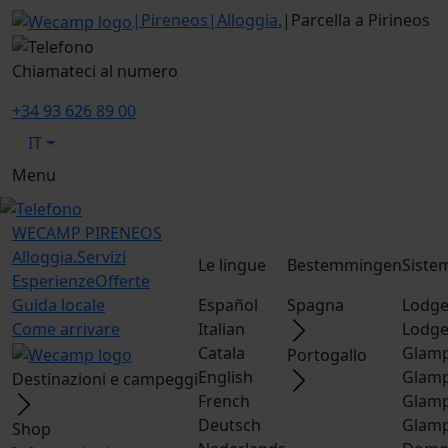
|
Pireneos
|
Alloggia.
|
Parcella a Pirineos
Chiamateci al numero
+34 93 626 89 00
IT
Menu
WECAMP
PIRENEOS
Alloggia.
Servizi
Le lingue
Bestemmingen
Siste
Esperienze
Offerte
Guida locale
Español
Spagna
Lodge
Come arrivare
Italian
Lodge
Catala
Glamp
Portogallo
English
Glamp
Destinazioni e campeggi
French
Glamp
Deutsch
Glamp
Shop