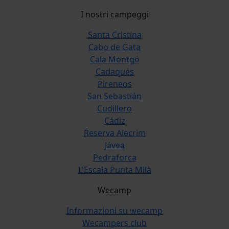
I nostri campeggi
Santa Cristina
Cabo de Gata
Cala Montgó
Cadaqués
Pireneos
San Sebastián
Cudillero
Cádiz
Reserva Alecrim
Jávea
Pedraforca
L'Escala Punta Milà
Wecamp
Informazioni su wecamp
Wecampers club