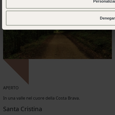
Personaliza
Denegar
APERTO
In una valle nel cuore della Costa Brava.
Santa Cristina