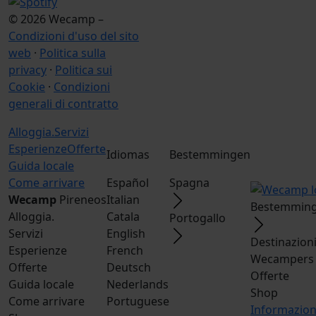
© 2026 Wecamp –
Condizioni d'uso del sito
web
·
Politica sulla
privacy
·
Politica sui
Cookie
·
Condizioni
generali di contratto
Alloggia.
Servizi
Esperienze
Offerte
Idiomas
Bestemmingen
Guida locale
Come arrivare
Español
Spagna
Wecamp
Pireneos
Italian
Bestemming
Alloggia.
Catala
Portogallo
Servizi
English
Destinazion
Esperienze
French
Wecampers 
Offerte
Deutsch
Offerte
Guida locale
Nederlands
Shop
Come arrivare
Portuguese
Informazio