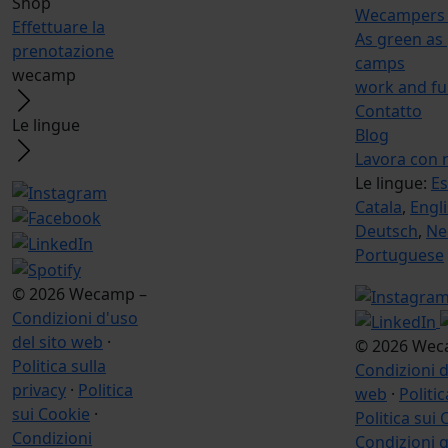
Shop
Wecampers 
Effettuare la
As green as 
prenotazione
camps
wecamp
work and f
Contatto
Le lingue
Blog
Lavora con 
Le lingue:
E
Catala
,
Engl
Deutsch
,
Ne
Portuguese
© 2026 Wecamp –
Condizioni d'uso
del sito web
·
© 2026 Wec
Politica sulla
Condizioni d
privacy
·
Politica
web
·
Politic
sui Cookie
·
Politica sui
Condizioni
Condizioni g