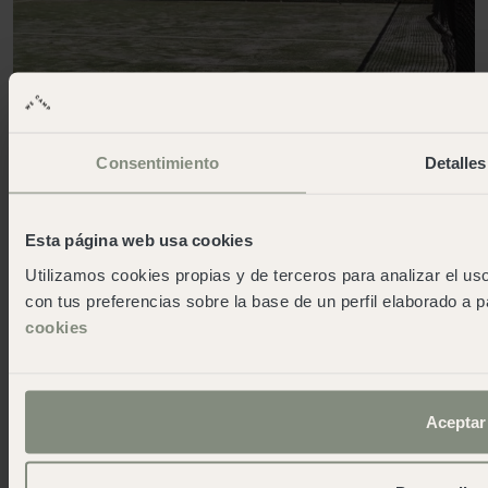
Consentimiento
Detalles
Esta página web usa cookies
Utilizamos cookies propias y de terceros para analizar el uso
Servizio
con tus preferencias sobre la base de un perfil elaborado a p
cookies
Campo da padel
Scopri altri wecamp con piazzole
Tutti
Costa
Attualmente aperto
Aceptar