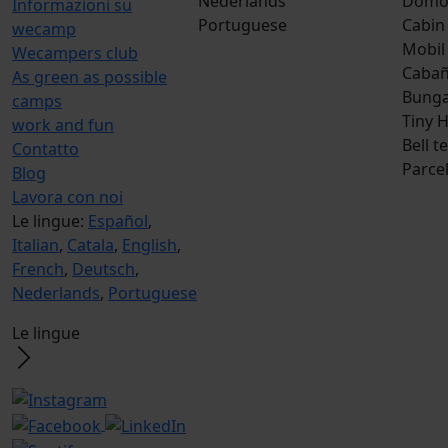
Nederlands
Dom
Informazioni su
Portuguese
Cabin
wecamp
Mobil
Wecampers club
Caba
As green as possible
Bunga
camps
Tiny 
work and fun
Bell t
Contatto
Parce
Blog
Lavora con noi
Le lingue:
Español
,
Italian
,
Catala
,
English
,
French
,
Deutsch
,
Nederlands
,
Portuguese
Le lingue