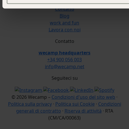
Scarica la nostra app
Contatto
Blog
work and fun
Lavora con noi
Contatto
wecamp headquarters
+34 900 056 003
info@wecamp.net
Seguiteci su
© 2026 Wecamp –
Condizioni d'uso del sito web
·
Politica sulla privacy
·
Politica sui Cookie
·
Condizioni
generali di contratto
·
Riserva di attività
· RTA
(CM/CA/00063)