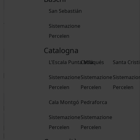
San Sebastián
Adulti
Sistemazione
15 anni e oltre
Percelen
Bambini
Da 2 a 14 anni
Catalogna
L'Escala Punta Milà
Cadaqués
Santa Crist
Libro
Sistemazione
Sistemazione
Sistemazio
Libro
Percelen
Percelen
Percelen
Cala Montgó
Pedraforca
Sistemazione
Sistemazione
Percelen
Percelen