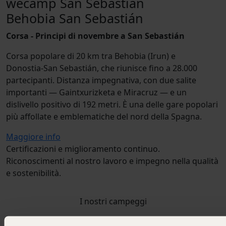
wecamp San Sebastián
Behobia San Sebastián
Corsa - Principi di novembre a San Sebastián
Corsa popolare di 20 km tra Behobia (Irun) e
Donostia‑San Sebastián, che riunisce fino a 28.000
partecipanti. Distanza impegnativa, con due salite
importanti — Gaintxurizketa e Miracruz — e un
dislivello positivo di 192 metri. È una delle gare popolari
più affollate e emblematiche del nord della Spagna.
Maggiore info
Certificazioni e miglioramento continuo.
Riconoscimenti al nostro lavoro e impegno nella qualità
e sostenibilità.
I nostri campeggi
Santa Cristina