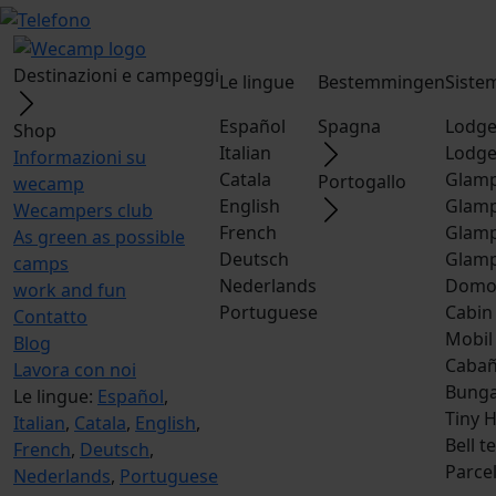
Destinazioni e campeggi
Le lingue
Bestemmingen
Siste
Español
Spagna
Lodge
Shop
Italian
Lodge
Informazioni su
Catala
Glamp
Portogallo
wecamp
English
Glamp
Wecampers club
French
Glamp
As green as possible
Deutsch
Glamp
camps
Nederlands
Dom
work and fun
Portuguese
Cabin
Contatto
Mobil
Blog
Caba
Lavora con noi
Bunga
Le lingue:
Español
,
Tiny 
Italian
,
Catala
,
English
,
Bell t
French
,
Deutsch
,
Parce
Nederlands
,
Portuguese