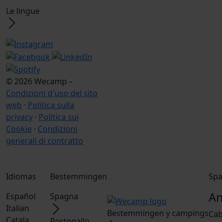
Le lingue
© 2026 Wecamp –
Condizioni d'uso del sito
web
·
Politica sulla
privacy
·
Politica sui
Cookie
·
Condizioni
generali di contratto
Idiomas
Bestemmingen
Sp
An
Español
Spagna
Italian
Bestemmingen y campings
Cab
Catala
Portogallo