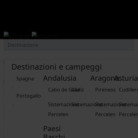
Eventi sostenibili
Destinazioni e campeggi
Andalusia
Aragona
Asturi
Spagna
Cabo de Gata
Cádiz
Pireneos
Cudiller
Portogallo
Sistemazione
Sistemazione
Sistemazione
Sistema
Percelen
Percelen
Percele
Paesi
Cancellare le date
Baschi