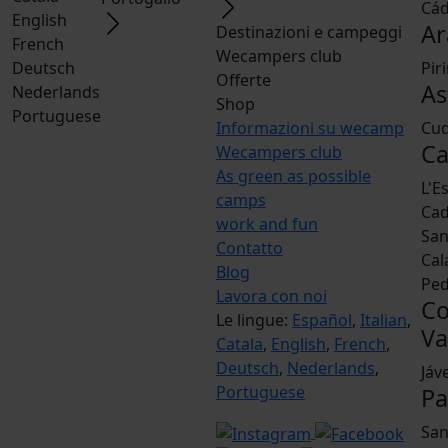
Cád
English
Ar
Destinazioni e campeggi
French
Wecampers club
Deutsch
Pir
Offerte
As
Nederlands
Shop
Portuguese
Informazioni su wecamp
Cud
Ca
Wecampers club
As green as possible
L'E
camps
Ca
work and fun
San
Contatto
Cal
Blog
Ped
Lavora con noi
Co
Le lingue:
Español
,
Italian
,
Va
Catala
,
English
,
French
,
Deutsch
,
Nederlands
,
Jáv
Portuguese
Pa
San