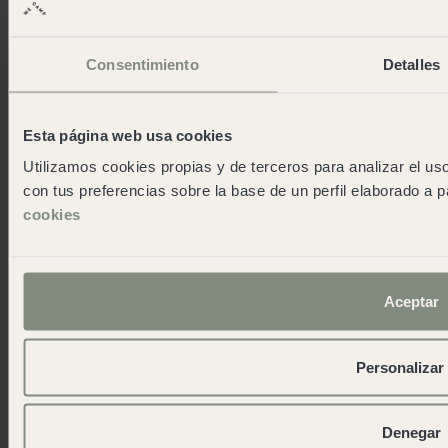
Cabo de Gata
Cala Montgó
Cadaqués
Consentimiento
Detalles
Pireneos
San Sebastián
Cudillero
Esta página web usa cookies
Cádiz
Utilizamos cookies propias y de terceros para analizar el uso
Reserva Alecrim
con tus preferencias sobre la base de un perfil elaborado a p
Jávea
cookies
Pedraforca
L'Escala Punta Milà
Wecamp
Aceptar
Informazioni su wecamp
Wecampers club
Personalizar
As green as possible camps
Eventis
Sala stampa
Denegar