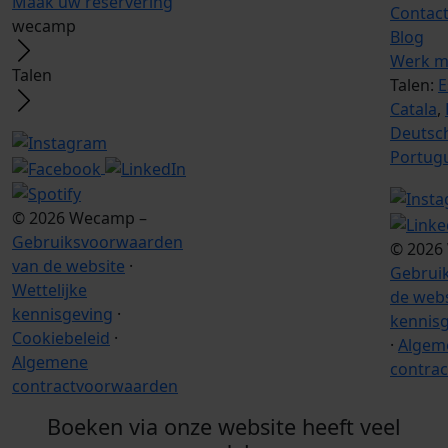
Maak uw reservering
Contac
wecamp
Blog
Werk m
Talen
Talen:
E
Catala
,
Deutsc
Portug
© 2026 Wecamp –
Gebruiksvoorwaarden
© 2026
van de website
·
Gebrui
Wettelijke
de webs
kennisgeving
·
kennis
Cookiebeleid
·
·
Algem
Algemene
contra
contractvoorwaarden
Boeken via onze website heeft veel