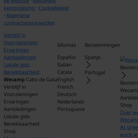
de website
·
Wettelijke
kennisgeving
·
Cookiebeleid
·
Algemene
contractvoorwaarden
Verblijf in
Voorzieningen
Idiomas
Bestemmingen
Ervaringen
Aanbiedingen
Español
Spanje
Lokale gids
Italian
Bestem
Bereikbaarheid
Catala
Portugal
Wecamp
Cabo de Gata
English
Bestem
Verblijf in
French
Wecamp
Voorzieningen
Deutsch
Aanbie
Ervaringen
Nederlands
Shop
Aanbiedingen
Portuguese
Over w
Lokale gids
Wecamp
Bereikbaarheid
As gree
Shop
work a