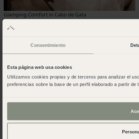
Glamping Comfort in Cabo de Gata
Gemoedsrust en comfort
Meer info
Consentimiento
Deta
Esta página web usa cookies
Utilizamos cookies propias y de terceros para analizar el uso
preferencias sobre la base de un perfil elaborado a partir de
Ace
Persona