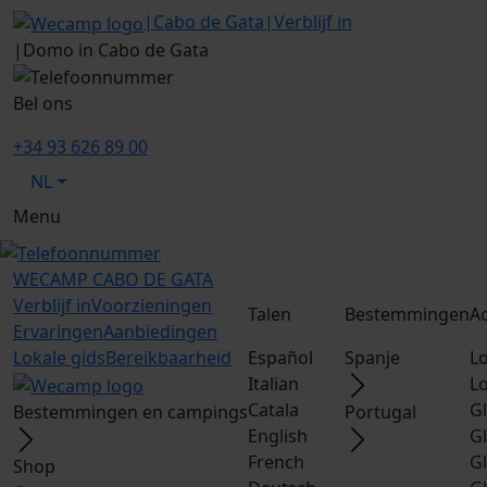
|
Cabo de Gata
|
Verblijf in
|
Domo in Cabo de Gata
Bel ons
+34 93 626 89 00
NL
Menu
WECAMP
CABO DE GATA
Verblijf in
Voorzieningen
Talen
Bestemmingen
A
Ervaringen
Aanbiedingen
Lokale gids
Bereikbaarheid
Español
Spanje
L
Italian
L
Catala
G
Bestemmingen en campings
Portugal
English
G
French
G
Shop