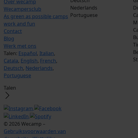
Deutsch
G
Over wecamp
Nederlands
D
Wecampersclub
Portuguese
Ca
As green as possible camps
M
work and fun
C
Contact
B
Blog
T
Werk met ons
Be
Talen:
Español
,
Italian
,
S
Catala
,
English
,
French
,
Deutsch
,
Nederlands
,
Portuguese
Talen
© 2026 Wecamp –
Gebruiksvoorwaarden van