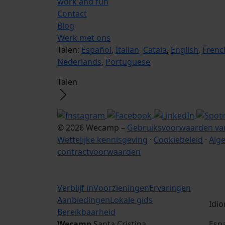
work and fun
Contact
Blog
Werk met ons
Talen:
Español
,
Italian
,
Catala
,
English
,
Frenc
Nederlands
,
Portuguese
Talen
© 2026 Wecamp –
Gebruiksvoorwaarden van
Wettelijke kennisgeving
·
Cookiebeleid
·
Alg
contractvoorwaarden
Verblijf in
Voorzieningen
Ervaringen
Aanbiedingen
Lokale gids
Idi
Bereikbaarheid
Wecamp
Santa Cristina
Esp