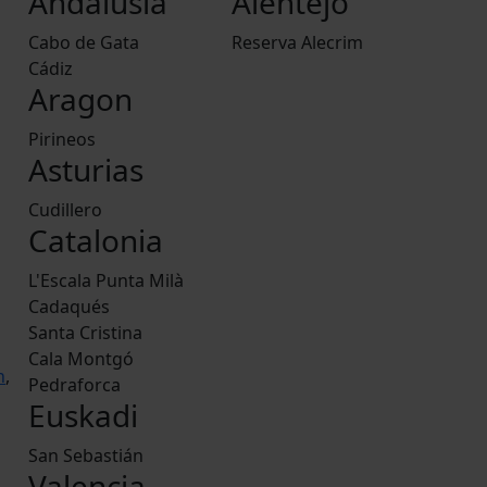
Andalusia
Alentejo
Cabo de Gata
Reserva Alecrim
Cádiz
Aragon
Pirineos
Asturias
Cudillero
Catalonia
L'Escala Punta Milà
Cadaqués
Santa Cristina
Cala Montgó
h
,
Pedraforca
Euskadi
San Sebastián
Valencia