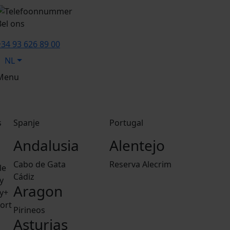
Bel ons
+34 93 626 89 00
NL
Menu
s
Spanje
Portugal
Andalusia
Alentejo
Cabo de Gata
Reserva Alecrim
le
Cádiz
y
Aragon
y+
ort
Pirineos
Asturias