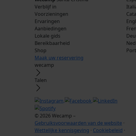
Verblijf in
Ital
Voorzieningen
Cata
Ervaringen
Engl
Aanbiedingen
Fre
Lokale gids
Deu
Bereikbaarheid
Ned
Shop
Por
Maak uw reservering
wecamp
Talen
© 2026 Wecamp –
Gebruiksvoorwaarden van de website
·
Wettelijke kennisgeving
·
Cookiebeleid
·