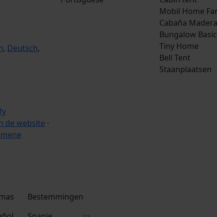
Mobil Home Fa
Cabaña Mader
Bungalow Basic
Tiny Home
h
,
Deutsch
,
Bell Tent
Staanplaatsen
 de website
·
emene
omas
Bestemmingen
añol
Spanje