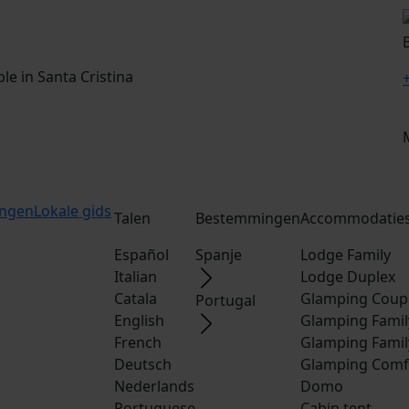
e in Santa Cristina
ingen
Lokale gids
Talen
Bestemmingen
Accommodatie
Español
Spanje
Lodge Family
Italian
Lodge Duplex
Catala
Glamping Coup
Portugal
English
Glamping Famil
French
Glamping Famil
Deutsch
Glamping Comf
Nederlands
Domo
Portuguese
Cabin tent