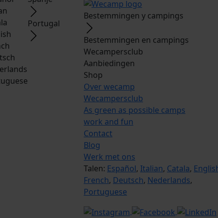
ian
Bestemmingen y campings
la
Portugal
ish
Bestemmingen en campings
nch
Wecampersclub
tsch
Aanbiedingen
erlands
Shop
tuguese
Over wecamp
Wecampersclub
As green as possible camps
work and fun
Contact
Blog
Werk met ons
Talen:
Español
,
Italian
,
Catala
,
Englis
French
,
Deutsch
,
Nederlands
,
Portuguese