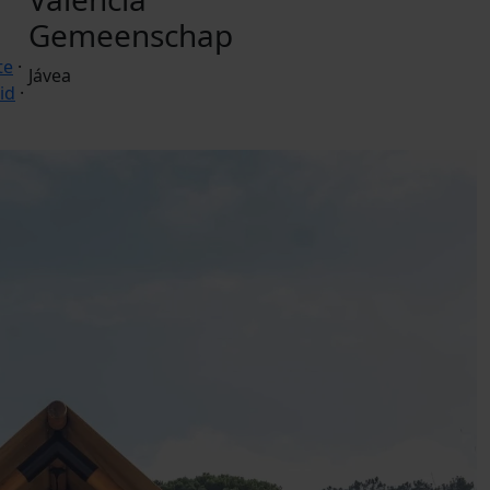
Gemeenschap
te
·
Jávea
id
·