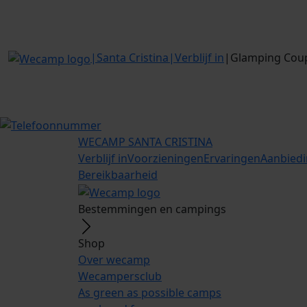
|
Santa Cristina
|
Verblijf in
|
Glamping Coupl
WECAMP
SANTA CRISTINA
Verblijf in
Voorzieningen
Ervaringen
Aanbied
Bereikbaarheid
Bestemmingen en campings
Shop
Over wecamp
Wecampersclub
As green as possible camps