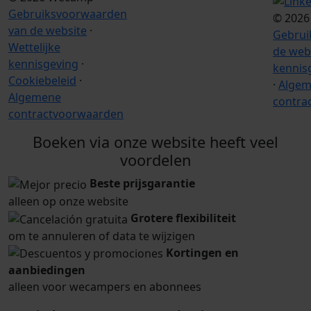
Gebruiksvoorwaarden
© 2026
van de website
·
Gebrui
Wettelijke
de web
kennisgeving
·
kennis
Cookiebeleid
·
·
Alge
Algemene
contra
contractvoorwaarden
Boeken via onze website heeft veel
voordelen
Beste prijsgarantie
alleen op onze website
Grotere flexibiliteit
om te annuleren of data te wijzigen
Kortingen en
aanbiedingen
alleen voor wecampers en abonnees