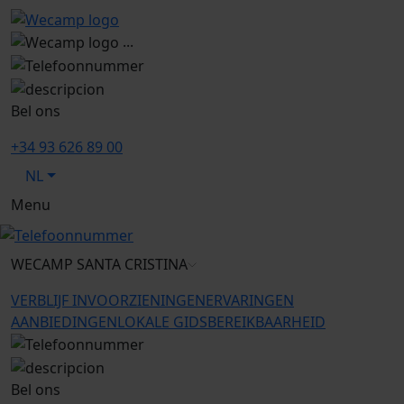
...
Bel ons
+34 93 626 89 00
NL
Menu
WECAMP
SANTA CRISTINA
VERBLIJF IN
VOORZIENINGEN
ERVARINGEN
AANBIEDINGEN
LOKALE GIDS
BEREIKBAARHEID
Bel ons