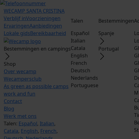
WECAMP
SANTA CRISTINA
Verblijf in
Voorzieningen
Talen
Bestemmingen
A
Ervaringen
Aanbiedingen
Lokale gids
Bereikbaarheid
Español
Spanje
L
Italian
L
Catala
G
Bestemmingen en campings
Portugal
English
G
French
G
Shop
Deutsch
G
Over wecamp
Nederlands
D
Wecampersclub
Portuguese
Ca
As green as possible camps
M
work and fun
C
Contact
B
Blog
T
Werk met ons
Be
Talen:
Español
,
Italian
,
S
Catala
,
English
,
French
,
Deutsch
,
Nederlands
,