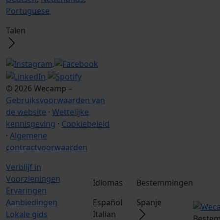
Portuguese
Talen
© 2026 Wecamp –
Gebruiksvoorwaarden van
de website
·
Wettelijke
kennisgeving
·
Cookiebeleid
·
Algemene
contractvoorwaarden
Verblijf in
Voorzieningen
Idiomas
Bestemmingen
Ervaringen
Aanbiedingen
Español
Spanje
Lokale gids
Italian
Bestem