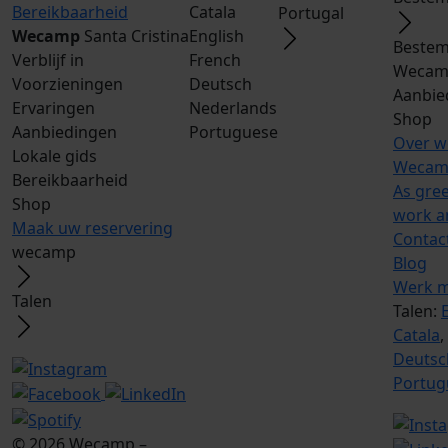
Bereikbaarheid
Catala
Portugal
Wecamp
Santa Cristina
English
Bestem
Verblijf in
French
Wecam
Voorzieningen
Deutsch
Aanbie
Ervaringen
Nederlands
Shop
Aanbiedingen
Portuguese
Over 
Lokale gids
Wecam
Bereikbaarheid
As gre
Shop
work a
Maak uw reservering
Contac
wecamp
Blog
Werk m
Talen
Talen:
Catala
,
Deutsc
Portug
© 2026 Wecamp –