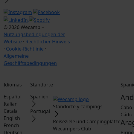
© 2026 Wecamp –
Nutzungsbedingungen der
Website
·
Rechtlicher Hinweis
·
Cookie-Richtlinie
·
Allgemeine
Geschäftsbedingungen
Idiomas
Standorte
Spani
And
Español
Spanien
Italian
Standorte y campings
Cabo 
Catala
Portugal
Cádiz
English
Ara
Reiseziele und Campingplätze
French
Wecampers Club
Deutsch
Pirin