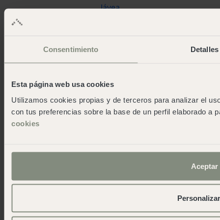
Jávea
Pedraforca
L'Escala Punta Milà
Consentimiento
Detalles
Wecamp
Über wecamp
Wecampers Club
Esta página web usa cookies
As green as possible camps
Utilizamos cookies propias y de terceros para analizar el uso
Events
con tus preferencias sobre la base de un perfil elaborado a p
Presseabteilung
cookies
App herunterladen
Kontakt
Blog
work and fun
Aceptar
Arbeite mit uns
Kontakt
Personaliza
wecamp headquarters