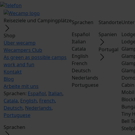
Reiseziele und Campingplätze
Sprachen
Standorte
Unter
Español
Spanien
Lodge
Shop
Italian
Lodge
Über wecamp
Catala
Glamp
Portugal
Wecampers Club
English
Glamp
As green as possible camps
French
Glamp
work and fun
Deutsch
Glamp
Kontakt
Nederlands
Dom
Blog
Portuguese
Cabin
Arbeite mit uns
Mobil
Sprachen:
Español
,
Italian
,
Block
Catala
,
English
,
French
,
Bunga
Deutsch
,
Nederlands
,
Tiny 
Portuguese
Bell T
Sprachen
Stellp