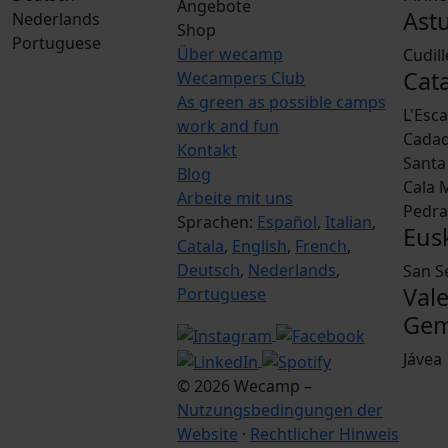
Angebote
Ast
Nederlands
Shop
Portuguese
Über wecamp
Cudil
Cat
Wecampers Club
As green as possible camps
L'Esc
work and fun
Cada
Kontakt
Santa 
Blog
Cala 
Arbeite mit uns
Pedra
Sprachen:
Español
,
Italian
,
Eus
Catala
,
English
,
French
,
Deutsch
,
Nederlands
,
San S
Val
Portuguese
Gem
Jávea
© 2026 Wecamp –
Nutzungsbedingungen der
Website
·
Rechtlicher Hinweis