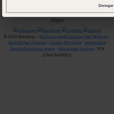
+34 900 056 003
Denegar
info@wecamp.net
Folgen
© 2026 Wecamp –
Nutzungsbedingungen der Website
·
Rechtlicher Hinweis
·
Cookie-Richtlinie
·
Allgemeine
Geschäftsbedingungen
·
Aktivitäten buchen
· RTA
(CM/CA/00063)