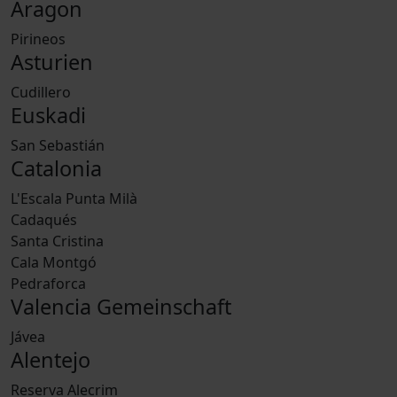
Aragon
Pirineos
Asturien
Cudillero
Euskadi
San Sebastián
Catalonia
L'Escala Punta Milà
Cadaqués
Santa Cristina
Cala Montgó
Pedraforca
Valencia Gemeinschaft
Jávea
Alentejo
Reserva Alecrim