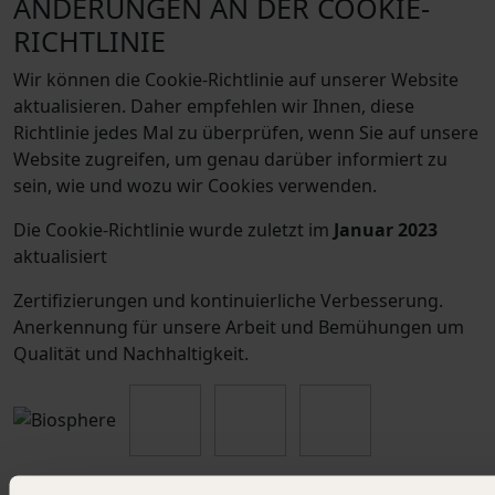
ÄNDERUNGEN AN DER COOKIE-
RICHTLINIE
Wir können die Cookie-Richtlinie auf unserer Website
aktualisieren. Daher empfehlen wir Ihnen, diese
Richtlinie jedes Mal zu überprüfen, wenn Sie auf unsere
Website zugreifen, um genau darüber informiert zu
sein, wie und wozu wir Cookies verwenden.
Die Cookie-Richtlinie wurde zuletzt im
Januar 2023
aktualisiert
Zertifizierungen und kontinuierliche Verbesserung.
Anerkennung für unsere Arbeit und Bemühungen um
Qualität und Nachhaltigkeit.
Unsere Campingplätze