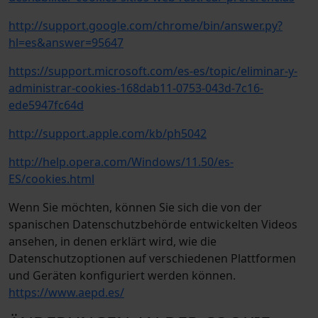
http://support.google.com/chrome/bin/answer.py?
hl=es&answer=95647
https://support.microsoft.com/es-es/topic/eliminar-y-
administrar-cookies-168dab11-0753-043d-7c16-
ede5947fc64d
http://support.apple.com/kb/ph5042
http://help.opera.com/Windows/11.50/es-
ES/cookies.html
Wenn Sie möchten, können Sie sich die von der
spanischen Datenschutzbehörde entwickelten Videos
ansehen, in denen erklärt wird, wie die
Datenschutzoptionen auf verschiedenen Plattformen
und Geräten konfiguriert werden können.
https://www.aepd.es/