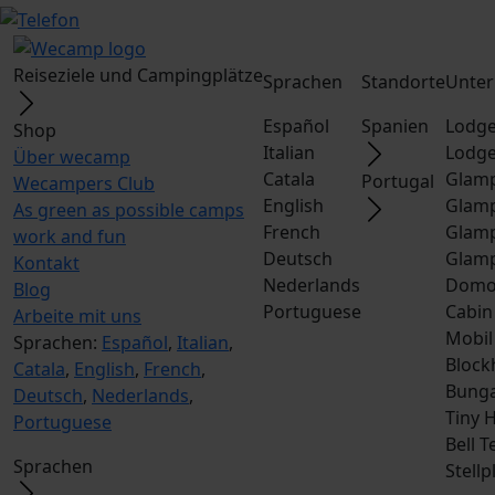
Reiseziele und Campingplätze
Sprachen
Standorte
Unter
Español
Spanien
Lodge
Shop
Italian
Lodge
Über wecamp
Catala
Glamp
Portugal
Wecampers Club
English
Glamp
As green as possible camps
French
Glamp
work and fun
Deutsch
Glamp
Kontakt
Nederlands
Dom
Blog
Portuguese
Cabin
Arbeite mit uns
Mobil
Sprachen:
Español
,
Italian
,
Block
Catala
,
English
,
French
,
Bunga
Deutsch
,
Nederlands
,
Tiny 
Portuguese
Bell T
Sprachen
Stellp