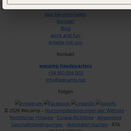
Events
Presseabteilung
App herunterladen
Kontakt
Blog
work and fun
Arbeite mit uns
Kontakt
wecamp headquarters
+34 900 056 003
info@wecamp.net
Folgen
© 2026 Wecamp –
Nutzungsbedingungen der Website
·
Rechtlicher Hinweis
·
Cookie-Richtlinie
·
Allgemeine
Geschäftsbedingungen
·
Aktivitäten buchen
· RTA