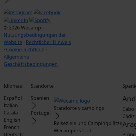
© 2026 Wecamp –
Nutzungsbedingungen der
Website
·
Rechtlicher Hinweis
·
Cookie-Richtlinie
·
Allgemeine
Geschäftsbedingungen
Idiomas
Standorte
Spani
And
Español
Spanien
Italian
Standorte y campings
Cabo 
Catala
Portugal
Cádiz
English
Ara
Reiseziele und Campingplätze
French
Wecampers Club
Deutsch
Pirin