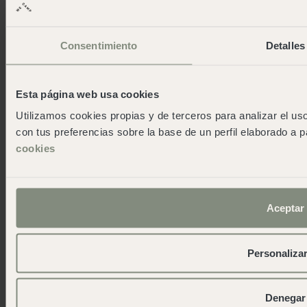
Santa Cristina
Cabo de Gata
Consentimiento
Detalles
Cala Montgó
Cadaqués
Pirineos
Esta página web usa cookies
San Sebastián
Utilizamos cookies propias y de terceros para analizar el uso
Cudillero
con tus preferencias sobre la base de un perfil elaborado a p
Cádiz
cookies
Reserva Alecrim
Jávea
Pedraforca
L'Escala Punta Milà
Aceptar
Wecamp
Personaliza
Über wecamp
Wecampers Club
As green as possible camps
Denegar