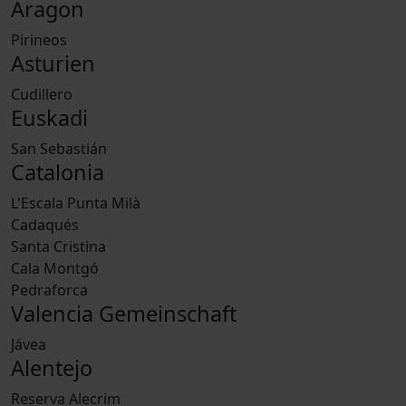
Aragon
Pirineos
Asturien
Cudillero
Euskadi
San Sebastián
Catalonia
L'Escala Punta Milà
Cadaqués
Santa Cristina
Cala Montgó
Pedraforca
Valencia Gemeinschaft
Jávea
Alentejo
Reserva Alecrim