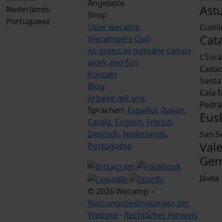
Angebote
Ast
Nederlands
Shop
Portuguese
Über wecamp
Cudil
Cat
Wecampers Club
As green as possible camps
L'Esc
work and fun
Cada
Kontakt
Santa 
Blog
Cala 
Arbeite mit uns
Pedra
Sprachen:
Español
,
Italian
,
Eus
Catala
,
English
,
French
,
Deutsch
,
Nederlands
,
San S
Val
Portuguese
Gem
Jávea
© 2026 Wecamp –
Nutzungsbedingungen der
Website
·
Rechtlicher Hinweis