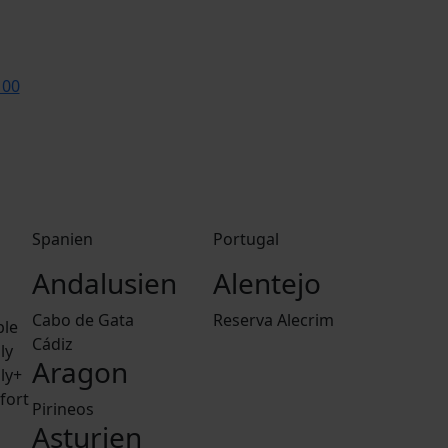
 00
Spanien
Portugal
Andalusien
Alentejo
Cabo de Gata
Reserva Alecrim
ple
Cádiz
ly
Aragon
ly+
fort
Pirineos
Asturien