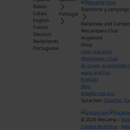
Italian
Standorte y campings
Catala
Portugal
English
Reiseziele und Campi
French
Wecampers Club
Deutsch
Angebote
Nederlands
Shop
Portuguese
Über wecamp
Wecampers Club
As green as possible 
work and fun
Kontakt
Blog
Arbeite mit uns
Sprachen:
Español
,
Ita
© 2026 Wecamp –
Nut
Cookie-Richtlinie
·
All