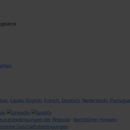
ngplätze
camps
lian
,
Catala
,
English
,
French
,
Deutsch
,
Nederlands
,
Portugu
zungsbedingungen der Website
·
Rechtlicher Hinweis
·
gemeine Geschäftsbedingungen