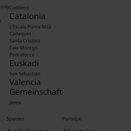
mily
Cudillero
Catalonia
c
L'Escala Punta Milà
Cadaqués
Santa Cristina
Cala Montgó
Pedraforca
Euskadi
San Sebastián
Valencia
Gemeinschaft
Jávea
Spanien
Portugal