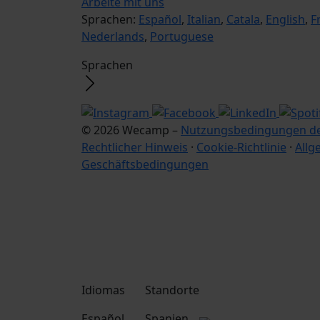
Arbeite mit uns
Sprachen:
Español
,
Italian
,
Catala
,
English
,
F
Nederlands
,
Portuguese
Sprachen
© 2026 Wecamp –
Nutzungsbedingungen de
Rechtlicher Hinweis
·
Cookie-Richtlinie
·
Allg
Geschäftsbedingungen
Idiomas
Standorte
Español
Spanien