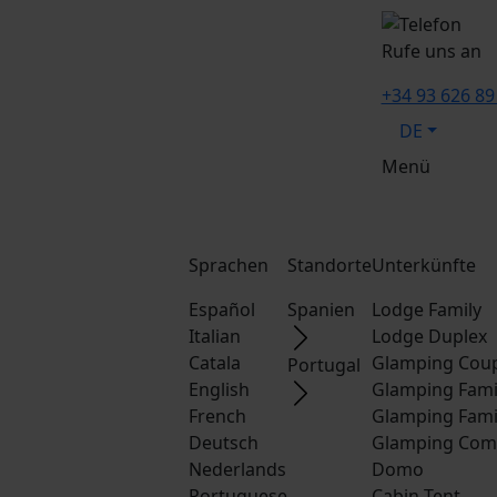
Rufe uns an
+34 93 626 89
DE
Menü
Sprachen
Standorte
Unterkünfte
Español
Spanien
Lodge Family
Italian
Lodge Duplex
Catala
Glamping Cou
Portugal
English
Glamping Fami
French
Glamping Fami
Deutsch
Glamping Com
Nederlands
Domo
Portuguese
Cabin Tent