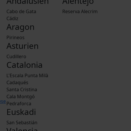
Andalusien
Alentejo
Cabo de Gata
Reserva Alecrim
Cádiz
Aragon
Pirineos
Asturien
Cudillero
Catalonia
L'Escala Punta Milà
Cadaqués
Santa Cristina
Cala Montgó
ese
Pedraforca
Euskadi
San Sebastián
Valencia