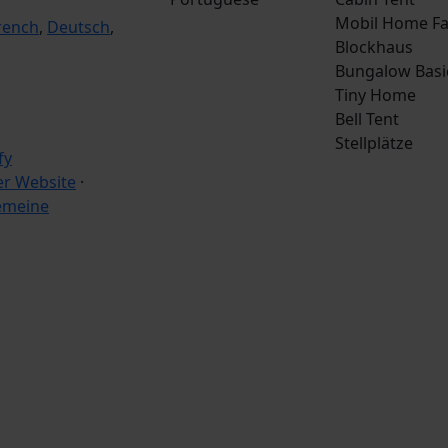
Mobil Home Fa
rench
,
Deutsch
,
Blockhaus
Bungalow Basi
Tiny Home
Bell Tent
Stellplätze
r Website
·
emeine