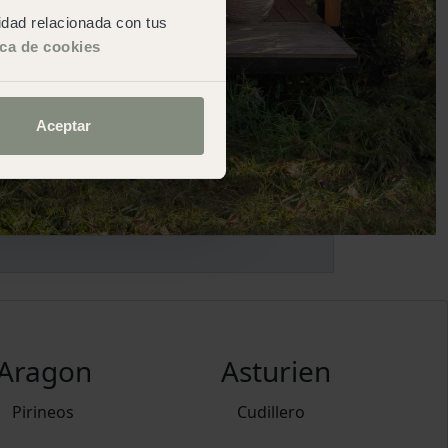
cidad relacionada con tus
ica de cookies
Aceptar
Aragon
Asturien
Pirineos
Cudillero