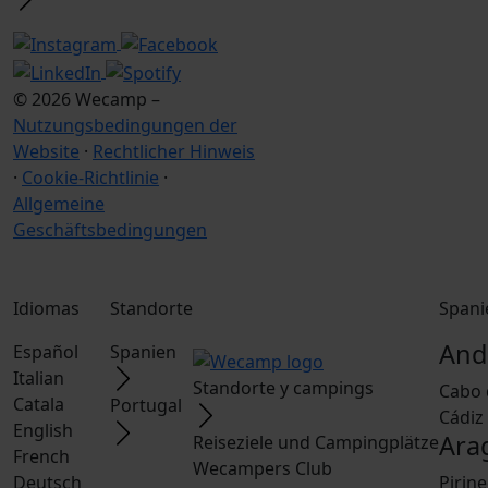
© 2026 Wecamp –
Nutzungsbedingungen der
Website
·
Rechtlicher Hinweis
·
Cookie-Richtlinie
·
Allgemeine
Geschäftsbedingungen
Idiomas
Standorte
Spani
And
Español
Spanien
Italian
Standorte y campings
Cabo 
Catala
Portugal
Cádiz
English
Ara
Reiseziele und Campingplätze
French
Wecampers Club
Deutsch
Pirin