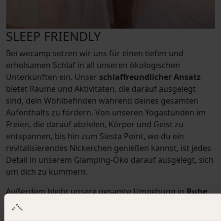
SLEEP FRIENDLY
Bei wecamp setzen wir uns für einen tiefen und
erholsamen Schlaf in all unseren ökologischen
Unterkünften ein. Unser
schlaffreundlicher Ansatz
bietet Räume und Aktivitäten, die darauf ausgelegt
sind, dein Wohlbefinden während deines gesamten
Aufenthalts zu fördern. Von unseren Yogastunden im
Freien, die darauf abzielen, Körper und Geist zu
entspannen, bis hin zum Siesta Point, wo du ein
revitalisierendes Nickerchen genießen kannst, ist jedes
Detail in unserem Glamping-Öko darauf ausgelegt, sich
um dich zu kümmern.
Außerdem bleibt unsere gesamte Umgebung in
Ruhe
und Respekt vor dem Schlaf
, was eine perfekte
Atmosphäre schafft, um abzuschalten und dich mit der