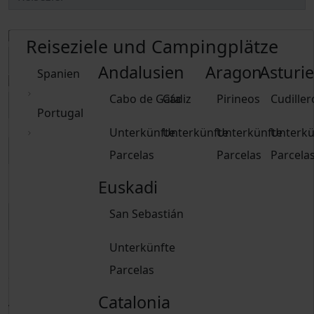
Reiseziele und Campingplätze
Andalusien
Aragon
Asturi
Spanien
Cabo de Gata
Cádiz
Pirineos
Cudiller
Portugal
Unterkünfte
Unterkünfte
Unterkünfte
Unterkü
Parcelas
Parcelas
Parcela
Euskadi
Delete dates
San Sebastián
Unterkünfte
Erwachsene
Parcelas
Seit 15 Jahren
Kinder
Catalonia
Von 2 bis 14 Jahren