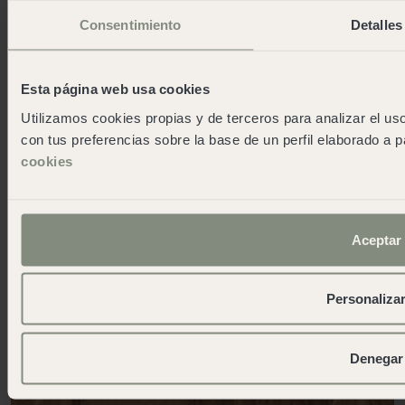
Natur zu verbinden. Denn bei wecamp glauben wir,
Consentimiento
Detalles
dass Ruhe essenziell für ein einzigartiges und
erneuerndes Erlebnis ist.
Esta página web usa cookies
Utilizamos cookies propias y de terceros para analizar el uso
con tus preferencias sobre la base de un perfil elaborado a p
cookies
Aceptar
Personaliza
Denegar