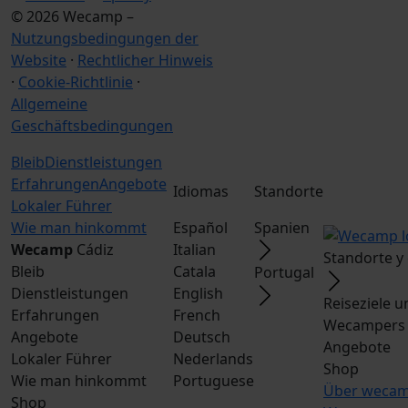
© 2026 Wecamp –
Nutzungsbedingungen der
Website
·
Rechtlicher Hinweis
·
Cookie-Richtlinie
·
Allgemeine
Geschäftsbedingungen
Bleib
Dienstleistungen
Erfahrungen
Angebote
Idiomas
Standorte
Lokaler Führer
Wie man hinkommt
Español
Spanien
Wecamp
Cádiz
Italian
Standorte y
Bleib
Catala
Portugal
Dienstleistungen
English
Reiseziele 
Erfahrungen
French
Wecampers 
Angebote
Deutsch
Angebote
Lokaler Führer
Nederlands
Shop
Wie man hinkommt
Portuguese
Über weca
Shop