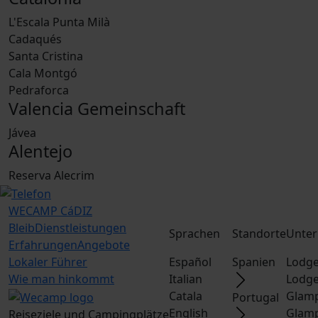
L'Escala Punta Milà
Cadaqués
Santa Cristina
Cala Montgó
Pedraforca
Valencia Gemeinschaft
Jávea
Alentejo
Reserva Alecrim
WECAMP
CáDIZ
Bleib
Dienstleistungen
Sprachen
Standorte
Unter
Erfahrungen
Angebote
Lokaler Führer
Español
Spanien
Lodge
Wie man hinkommt
Italian
Lodge
Catala
Glamp
Portugal
English
Glamp
Reiseziele und Campingplätze