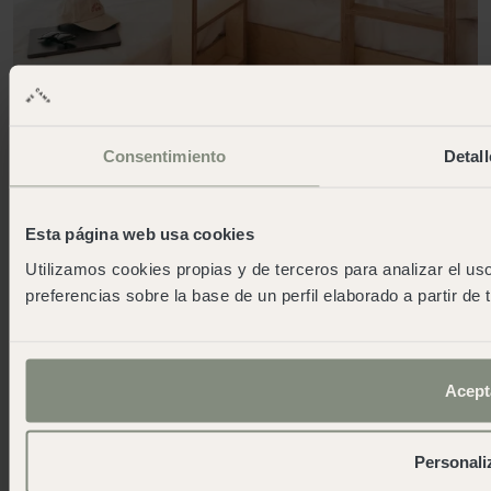
Consentimiento
Detall
Lodge Grand Family in Cadiz
Für ein Familienabenteuer.
Esta página web usa cookies
Utilizamos cookies propias y de terceros para analizar el uso
Mehr Infos
Cómo llegar
preferencias sobre la base de un perfil elaborado a partir de
Encuentra tu pequeño paraíso
Carretera del Portal CA-3113 km 3,7 Buzón 54, 11510,
Cádiz
Acept
936268900
Personali