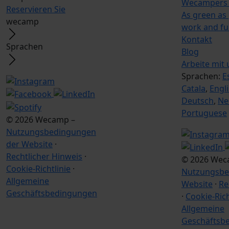
Wecampers 
Reservieren Sie
As green as
wecamp
work and f
Kontakt
Sprachen
Blog
Arbeite mit 
Sprachen:
E
Catala
,
Engl
Deutsch
,
Ne
Portuguese
© 2026 Wecamp –
Nutzungsbedingungen
der Website
·
Rechtlicher Hinweis
·
© 2026 Wec
Cookie-Richtlinie
·
Nutzungsbe
Allgemeine
Website
·
Re
Geschäftsbedingungen
·
Cookie-Rich
Allgemeine
Geschäftsb