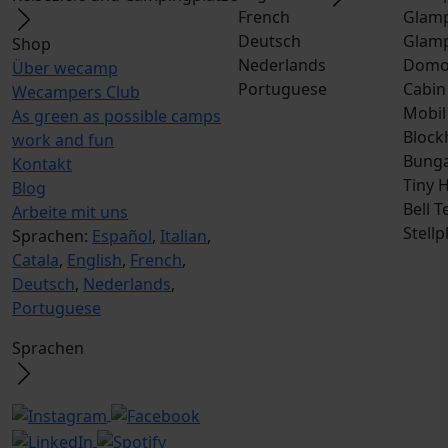
French
Glamp
Deutsch
Glamp
Shop
Nederlands
Dom
Über wecamp
Portuguese
Cabin
Wecampers Club
Mobil
As green as possible camps
Block
work and fun
Bunga
Kontakt
Tiny 
Blog
Bell T
Arbeite mit uns
Stellp
Sprachen:
Español
,
Italian
,
Catala
,
English
,
French
,
Deutsch
,
Nederlands
,
Portuguese
Sprachen