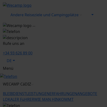
Andere Reiseziele und Campingplätze
...
Rufe uns an
+34 93 626 89 00
DE
Menü
WECAMP
CáDIZ
BLEIB
DIENSTLEISTUNGEN
ERFAHRUNGEN
ANGEBOTE
LOKALER FüHRER
WIE MAN HINKOMMT