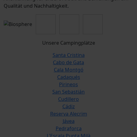
Qualität und Nachhaltigkeit.
Unsere Campingplätze
Santa Cristina
Cabo de Gata
Cala Montgó
Cadaqués
Pirineos
San Sebastián
Cudillero
Cádiz
Reserva Alecrim
Jávea
Pedraforca
L'Escala Punta Milà