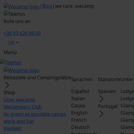
|
Blog
|
we care, wecamp
Rufe uns an
+34 93 626 89 00
DE
Menü
Reiseziele und Campingplätze
Sprachen
Standorte
Unter
Español
Spanien
Lodge
Shop
Italian
Lodge
Über wecamp
Catala
Glamp
Portugal
Wecampers Club
English
Glamp
As green as possible camps
French
Glamp
work and fun
Deutsch
Glamp
Kontakt