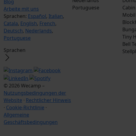
Nederlands
Dom
Blog
Portuguese
Cabin
Arbeite mit uns
Mobil
Sprachen:
Español
,
Italian
,
Block
Catala
,
English
,
French
,
Bunga
Deutsch
,
Nederlands
,
Tiny 
Portuguese
Bell T
Sprachen
Stellp
© 2026 Wecamp –
Nutzungsbedingungen der
Website
·
Rechtlicher Hinweis
·
Cookie-Richtlinie
·
Allgemeine
Geschäftsbedingungen