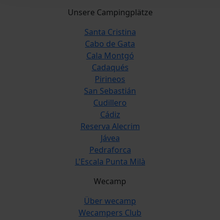
Unsere Campingplätze
Santa Cristina
Cabo de Gata
Cala Montgó
Cadaqués
Pirineos
San Sebastián
Cudillero
Cádiz
Reserva Alecrim
Jávea
Pedraforca
L'Escala Punta Milà
Wecamp
Über wecamp
Wecampers Club