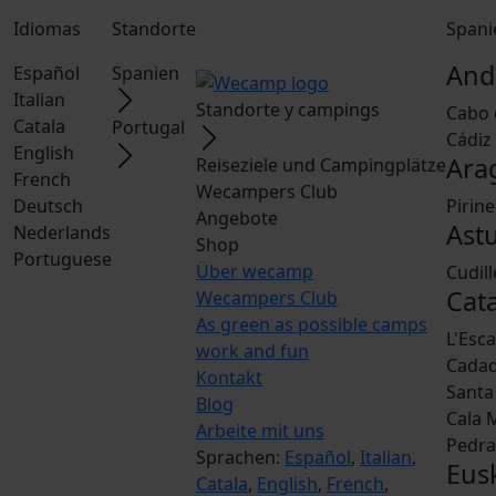
Idiomas
Standorte
Spani
And
Español
Spanien
Italian
Standorte y campings
Cabo 
Catala
Portugal
Cádiz
English
Ara
Reiseziele und Campingplätze
French
Wecampers Club
Deutsch
Pirin
Angebote
Ast
Nederlands
Shop
Portuguese
Über wecamp
Cudil
Cat
Wecampers Club
As green as possible camps
L'Esc
work and fun
Cada
Kontakt
Santa 
Blog
Cala 
Arbeite mit uns
Pedra
Sprachen:
Español
,
Italian
,
Eus
Catala
,
English
,
French
,