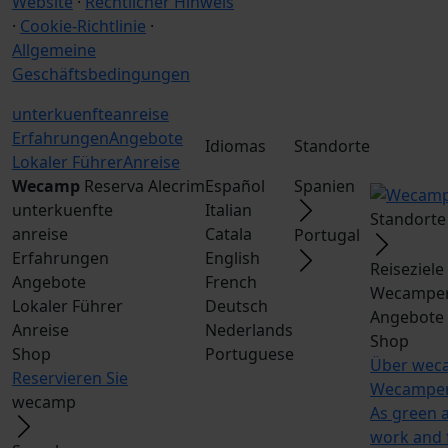
Website
·
Rechtlicher Hinweis
·
Cookie-Richtlinie
·
Allgemeine
Geschäftsbedingungen
unterkuenfte
anreise
Erfahrungen
Angebote
Idiomas
Standorte
Lokaler Führer
Anreise
Wecamp
Reserva Alecrim
Español
Spanien
unterkuenfte
Italian
Standorte
anreise
Catala
Portugal
Erfahrungen
English
Reiseziel
Angebote
French
Wecamper
Lokaler Führer
Deutsch
Angebote
Anreise
Nederlands
Shop
Shop
Portuguese
Über wec
Reservieren Sie
Wecamper
wecamp
As green 
work and 