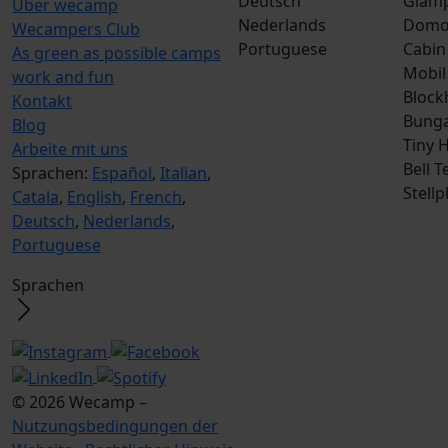
Deutsch
Glamp
Über wecamp
Nederlands
Dom
Wecampers Club
Portuguese
Cabin
As green as possible camps
Mobil
work and fun
Block
Kontakt
Bunga
Blog
Tiny 
Arbeite mit uns
Bell T
Sprachen:
Español
,
Italian
,
Stellp
Catala
,
English
,
French
,
Deutsch
,
Nederlands
,
Portuguese
Sprachen
© 2026 Wecamp –
Nutzungsbedingungen der