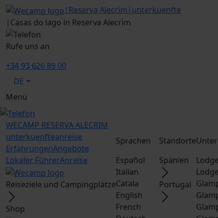
|
Reserva Alecrim
|
unterkuenfte
|
Casas do lago in Reserva Alecrim
Rufe uns an
+34 93 626 89 00
DE
Menü
WECAMP
RESERVA ALECRIM
unterkuenfte
anreise
Sprachen
Standorte
Unter
Erfahrungen
Angebote
Lokaler Führer
Anreise
Español
Spanien
Lodge
Italian
Lodge
Catala
Glamp
Reiseziele und Campingplätze
Portugal
English
Glamp
French
Glamp
Shop