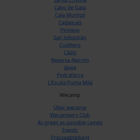
Santa Cristina
Cabo de Gata
Cala Montgó
Cadaqués
Pirineos
San Sebastián
Cudillero
Cádiz
Reserva Alecrim
Jávea
Pedraforca
L'Escala Punta Milà
Wecamp
Über wecamp
Wecampers Club
As green as possible camps
Events
Presseabteilung