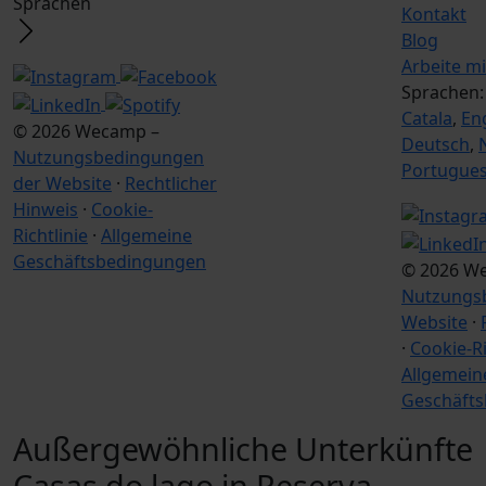
Sprachen
Kontakt
Blog
Arbeite mi
Sprachen
Catala
,
En
© 2026 Wecamp –
Deutsch
,
Nutzungsbedingungen
Portugue
der Website
·
Rechtlicher
Hinweis
·
Cookie-
Richtlinie
·
Allgemeine
Geschäftsbedingungen
© 2026 W
Nutzungs
Website
·
·
Cookie-Ri
Allgemein
Geschäft
Außergewöhnliche Unterkünfte
Casas do lago in Reserva