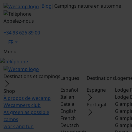
|
Blog
|
Campings nature en automne
Appelez-nous
+34 93 626 89 00
FR
Menu
Destinations et campings
Langues
Destinations
Logeme
Español
Espagne
Lodge F
Shop
Italian
Lodge 
À propos de wecamp
Catala
Glampi
Portugal
Wecampers club
English
Glampi
As green as possible
French
Glampi
camps
Deutsch
Glampi
work and fun