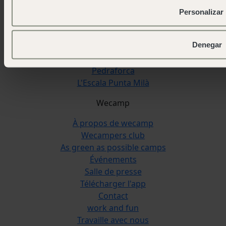
San Sebastián
Personalizar
Cudillero
Cádiz
Denegar
Reserva Alecrim
Jávea
Pedraforca
L'Escala Punta Milà
Wecamp
À propos de wecamp
Wecampers club
As green as possible camps
Événements
Salle de presse
Télécharger l'app
Contact
work and fun
Travaille avec nous