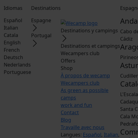
Idiomas
Destinations
Espagn
Anda
Español
Espagne
Italian
Destinations y campings
Cabo d
Catala
Portugal
Cádiz
English
Arag
Destinations et campings
French
Wecampers club
Deutsch
Pirineo
Offers
Astur
Nederlands
Shop
Portuguese
À propos de wecamp
Cudille
Catal
Wecampers club
As green as possible
L'Escal
camps
Cadaqu
work and fun
Santa C
Contact
Cala M
Blog
Pedraf
Travaille avec nous
Com
Langues:
Español
,
Italian
,