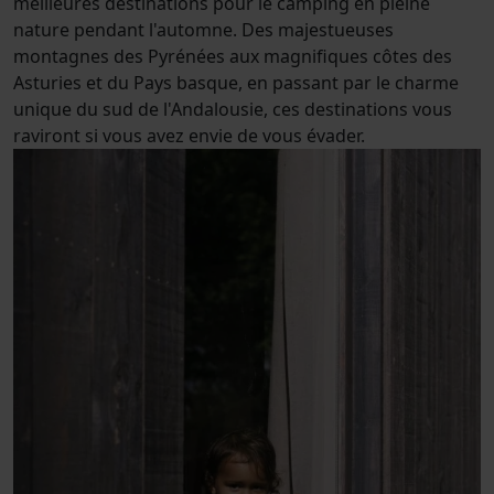
m
e
i
l
l
e
u
r
e
s
d
e
s
t
i
n
a
t
i
o
n
s
p
o
u
r
l
e
c
a
m
p
i
n
g
e
n
p
l
e
i
n
e
n
a
t
u
r
e
p
e
n
d
a
n
t
l
'
a
u
t
o
m
n
e
.
D
e
s
m
a
j
e
s
t
u
e
u
s
e
s
m
o
n
t
a
g
n
e
s
d
e
s
P
y
r
é
n
é
e
s
a
u
x
m
a
g
n
i
f
q
u
e
s
c
ô
t
e
s
d
e
s
A
s
t
u
r
i
e
s
e
t
d
u
P
a
y
s
b
a
s
q
u
e
,
e
n
p
a
s
s
a
n
t
p
a
r
l
e
c
h
a
r
m
e
u
n
i
q
u
e
d
u
s
u
d
d
e
l
'
A
n
d
a
l
o
u
s
i
e
,
c
e
s
d
e
s
t
i
n
a
t
i
o
n
s
v
o
u
s
r
a
v
i
r
o
n
t
s
i
v
o
u
s
a
v
e
z
e
n
v
i
e
d
e
v
o
u
s
é
v
a
d
e
r
.