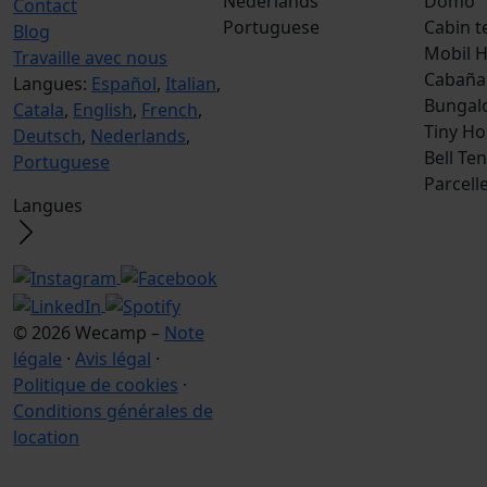
Nederlands
Domo
Contact
Portuguese
Cabin t
Blog
Mobil 
Travaille avec nous
Cabaña
Langues:
Español
,
Italian
,
Bungal
Catala
,
English
,
French
,
Tiny H
Deutsch
,
Nederlands
,
Bell Ten
Portuguese
Parcell
Langues
© 2026 Wecamp –
Note
légale
·
Avis légal
·
Politique de cookies
·
Conditions générales de
location