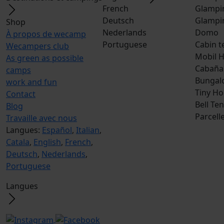
French
Glampi
Deutsch
Glampi
Shop
Nederlands
Domo
À propos de wecamp
Portuguese
Cabin t
Wecampers club
Mobil 
As green as possible
Cabaña
camps
Bungal
work and fun
Tiny H
Contact
Bell Ten
Blog
Parcell
Travaille avec nous
Langues:
Español
,
Italian
,
Catala
,
English
,
French
,
Deutsch
,
Nederlands
,
Portuguese
Langues