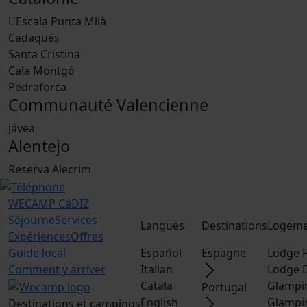
L'Escala Punta Milà
Cadaqués
Santa Cristina
Cala Montgó
Pedraforca
Communauté Valencienne
Jávea
Alentejo
Reserva Alecrim
WECAMP
CáDIZ
Séjourne
Services
Langues
Destinations
Logeme
Expériences
Offres
Guide local
Español
Espagne
Lodge F
Comment y arriver
Italian
Lodge 
Catala
Glampi
Portugal
English
Glampi
Destinations et campings