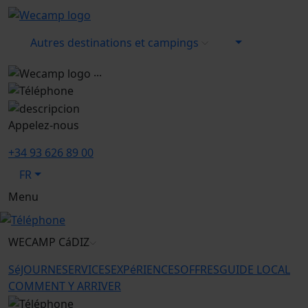
Autres destinations et campings
...
Appelez-nous
+34 93 626 89 00
FR
Menu
WECAMP
CáDIZ
SéJOURNE
SERVICES
EXPéRIENCES
OFFRES
GUIDE LOCAL
COMMENT Y ARRIVER