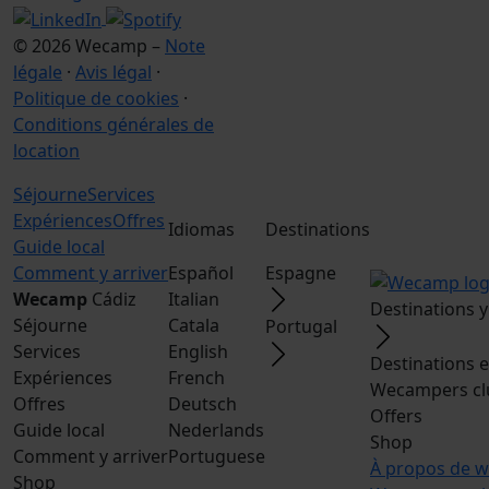
© 2026 Wecamp –
Note
légale
·
Avis légal
·
Politique de cookies
·
Conditions générales de
location
Séjourne
Services
Expériences
Offres
Idiomas
Destinations
Guide local
Comment y arriver
Español
Espagne
Wecamp
Cádiz
Italian
Destinations 
Séjourne
Catala
Portugal
Services
English
Destinations 
Expériences
French
Wecampers cl
Offres
Deutsch
Offers
Guide local
Nederlands
Shop
Comment y arriver
Portuguese
À propos de 
Shop