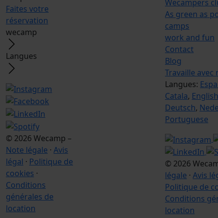
Wecampers cl
Faites votre
As green as po
réservation
camps
wecamp
work and fun
Contact
Langues
Blog
Travaille avec
Langues:
Espa
Catala
,
Englis
Deutsch
,
Nede
Portuguese
© 2026 Wecamp –
Note légale
·
Avis
légal
·
Politique de
© 2026 Weca
cookies
·
légale
·
Avis lé
Conditions
Politique de c
générales de
Conditions gé
location
location