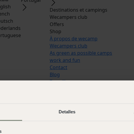
glish
Destinations et campings
ench
Wecampers club
utsch
Offers
derlands
Shop
rtuguese
À propos de wecamp
Wecampers club
As green as possible camps
work and fun
Contact
Blog
Travaille avec nous
Langues:
Español
,
Italian
,
Catala
,
Engl
French
,
Deutsch
,
Nederlands
,
Portuguese
Detalles
© 2026 Wecamp –
Note légale
·
Avis l
s