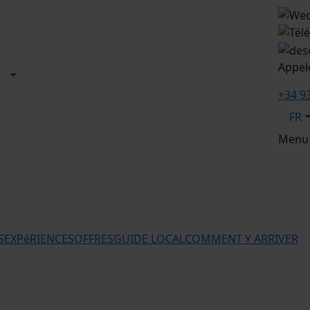
Appel
+34 9
FR
Menu
S
EXPéRIENCES
OFFRES
GUIDE LOCAL
COMMENT Y ARRIVER