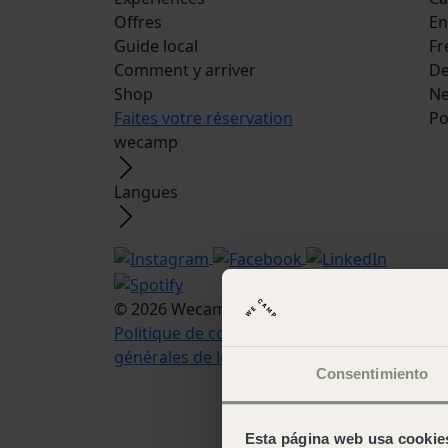
Offres
En
Guide local
Fr
Comment y arriver
De
Shop
Ne
Faites votre réservation
Po
wecamp
Langues
© 2026 Wecamp –
Note légale
·
Avis légal
·
Politique de cookies
·
Conditions
générales de location
Consentimiento
Esta página web usa cookie