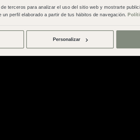
Politique de cookies
·
Conditions
de terceros para analizar el uso del sitio web y mostrarte publi
générales de location
 un perfil elaborado a partir de tus hábitos de navegación.
Polít
Personalizar