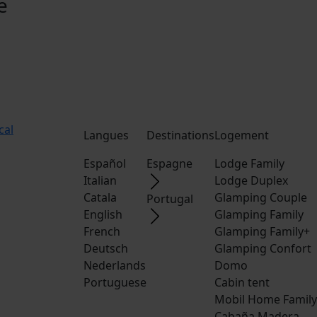
e
cal
Langues
Destinations
Logement
Español
Espagne
Lodge Family
Italian
Lodge Duplex
Catala
Glamping Couple
Portugal
English
Glamping Family
French
Glamping Family+
Deutsch
Glamping Confort
Nederlands
Domo
Portuguese
Cabin tent
Mobil Home Family
Cabaña Madera