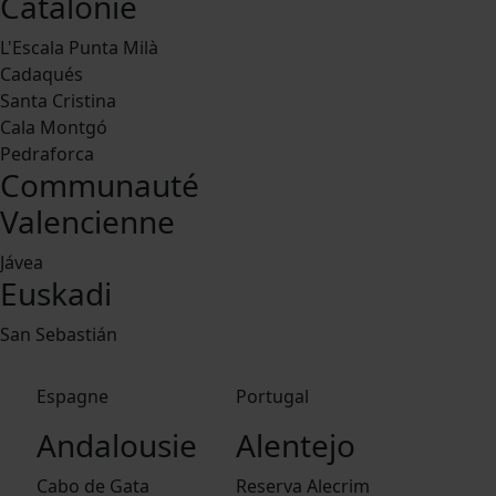
Catalonie
L'Escala Punta Milà
Cadaqués
Santa Cristina
Cala Montgó
Pedraforca
Communauté
Valencienne
Jávea
Euskadi
San Sebastián
Espagne
Portugal
Andalousie
Alentejo
Cabo de Gata
Reserva Alecrim