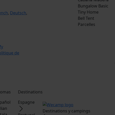
Bungalow Basic
Tiny Home
ench
,
Deutsch
,
Bell Tent
Parcelles
litique de
iomas
Destinations
pañol
Espagne
alian
Destinations y campings
tala
Portugal