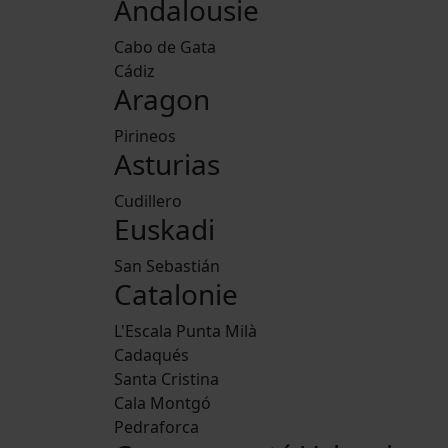
Andalousie
Cabo de Gata
Cádiz
Aragon
Pirineos
Asturias
Cudillero
Euskadi
San Sebastián
Catalonie
L'Escala Punta Milà
Cadaqués
Santa Cristina
Cala Montgó
Pedraforca