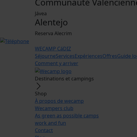
Communauté Valencienn
Jávea
Alentejo
Reserva Alecrim
WECAMP
CáDIZ
Séjourne
Services
Expériences
Offres
Guide lo
Comment y arriver
Destinations et campings
Shop
À propos de wecamp
Wecampers club
As green as possible camps
work and fun
Contact