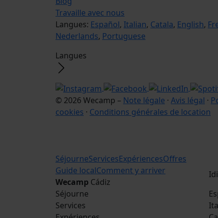
Blog
Travaille avec nous
Langues:
Español
,
Italian
,
Catala
,
English
,
Fr
Nederlands
,
Portuguese
Langues
© 2026 Wecamp –
Note légale
·
Avis légal
·
Po
cookies
·
Conditions générales de location
Séjourne
Services
Expériences
Offres
Guide local
Comment y arriver
Id
Wecamp
Cádiz
Séjourne
Es
Services
It
Expériences
Ca