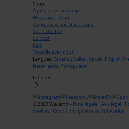
Shop
À propos de wecamp
Wecampers club
As green as possible camps
work and fun
Contact
Blog
Travaille avec nous
Langues:
Español
,
Italian
,
Catala
,
English
,
Fr
Nederlands
,
Portuguese
Langues
© 2026 Wecamp –
Note légale
·
Avis légal
·
Po
cookies
·
Conditions générales de location