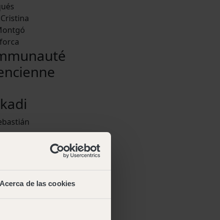
qués
Cristina
Montgó
forca
mmunauté
encienne
kadi
ebastián
Acerca de las cookies
itement de vos données est
és dans la Politique de