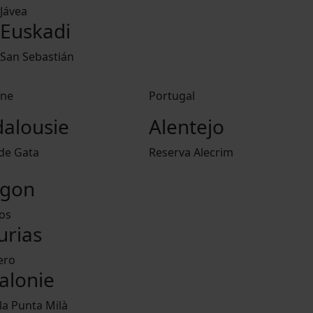
Jávea
Euskadi
San Sebastián
ne
Portugal
alousie
Alentejo
de Gata
Reserva Alecrim
agon
eos
urias
ero
alonie
la Punta Milà