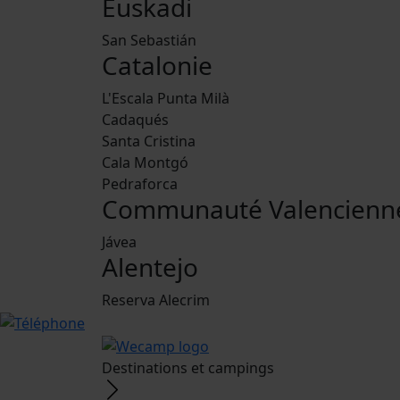
Euskadi
San Sebastián
Catalonie
L'Escala Punta Milà
Cadaqués
Santa Cristina
Cala Montgó
Pedraforca
Communauté Valencienn
Jávea
Alentejo
Reserva Alecrim
Destinations et campings