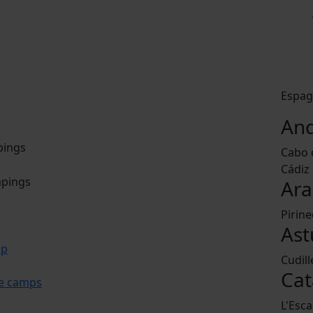
Espag
And
pings
Cabo 
Cádiz
mpings
Ar
Pirin
Ast
mp
Cudill
Cat
le camps
L'Esca