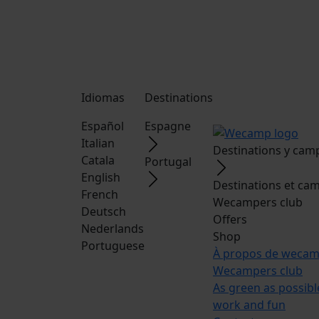
Idiomas
Destinations
Español
Espagne
Italian
Destinations y cam
Catala
Portugal
English
Destinations et ca
French
Wecampers club
Deutsch
Offers
Nederlands
Shop
Portuguese
À propos de weca
Wecampers club
As green as possib
work and fun