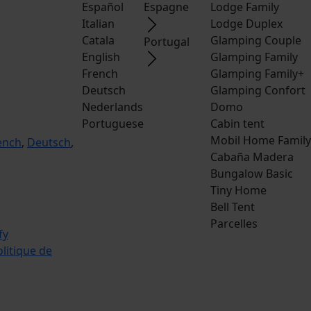
Español
Espagne
Lodge Family
Italian
Lodge Duplex
Catala
Glamping Couple
Portugal
English
Glamping Family
French
Glamping Family+
Deutsch
Glamping Confort
Nederlands
Domo
Portuguese
Cabin tent
Mobil Home Family
ench
,
Deutsch
,
Cabaña Madera
Bungalow Basic
Tiny Home
Bell Tent
Parcelles
litique de