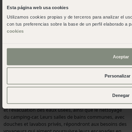
Esta página web usa cookies
Utilizamos cookies propias y de terceros para analizar el uso
con tus preferencias sobre la base de un perfil elaborado a p
cookies
Rapprochez-vous de la nature
grâce à nos emplacements
équipés.
Aceptar
Vous partez en escapade avec votre propre véhicule ?
Nos emplacements sont l'option pour ceux qui
Personalizar
voyagent avec un camping-car, une caravane ou un
camping-car. Des espaces conçus pour ceux qui
Denegar
apportent leur maison sur roues. Ils sont équipés de
tous les services nécessaires, tels que l'électricité, l'eau
et l'évacuation des eaux usées, ainsi que le nettoyage
du camping-car. Leurs salles de bains communes, avec
douches et lavabos privés, répondront aux besoins des
voyageurs qui aiment poursuivre leurs escapades en