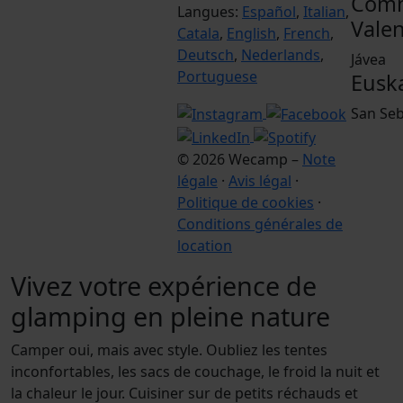
Com
Langues:
Español
,
Italian
,
Vale
Catala
,
English
,
French
,
Deutsch
,
Nederlands
,
Jávea
Portuguese
Eusk
San Seb
© 2026 Wecamp –
Note
légale
·
Avis légal
·
Politique de cookies
·
Conditions générales de
location
Vivez votre expérience de
glamping en pleine nature
Camper oui, mais avec style. Oubliez les tentes
inconfortables, les sacs de couchage, le froid la nuit et
la chaleur le jour. Cuisiner sur de petits réchauds et