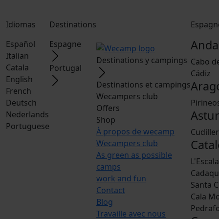
Idiomas
Destinations
Espagn
Anda
Español
Espagne
Italian
Destinations y campings
Cabo d
Catala
Portugal
Cádiz
English
Arag
Destinations et campings
French
Wecampers club
Deutsch
Pirineo
Offers
Astur
Nederlands
Shop
Portuguese
À propos de wecamp
Cudille
Catal
Wecampers club
As green as possible
L'Escal
camps
Cadaqu
work and fun
Santa C
Contact
Cala M
Blog
Pedraf
Travaille avec nous