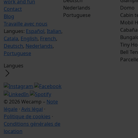
Deutsch
Glampi
work and fun
Nederlands
Domo
Contact
Portuguese
Cabin t
Blog
Mobil 
Travaille avec nous
Cabaña
Langues:
Español
,
Italian
,
Bungal
Catala
,
English
,
French
,
Tiny H
Deutsch
,
Nederlands
,
Bell Ten
Portuguese
Parcell
Langues
© 2026 Wecamp –
Note
légale
·
Avis légal
·
Politique de cookies
·
Conditions générales de
location