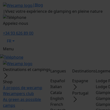
|
Blog
|
Vivez votre expérience de glamping en pleine nature
Appelez-nous
+34 93 626 89 00
FR
Menu
Destinations et campings
Langues
Destinations
Logeme
Español
Espagne
Lodge F
Shop
Italian
Lodge 
À propos de wecamp
Catala
Glampi
Portugal
Wecampers club
English
Glampi
As green as possible
French
Glampi
camps