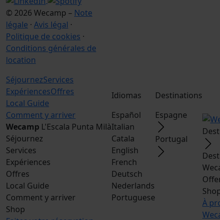
© 2026 Wecamp –
Note
légale
·
Avis légal
·
Politique de cookies
·
Conditions générales de
location
Séjournez
Services
Expériences
Offres
Idiomas
Destinations
Local Guide
Comment y arriver
Español
Espagne
Wecamp
L'Escala Punta Milà
Italian
Dest
Séjournez
Catala
Portugal
Services
English
Dest
Expériences
French
Weca
Offres
Deutsch
Offe
Local Guide
Nederlands
Sho
Comment y arriver
Portuguese
À pr
Shop
Weca