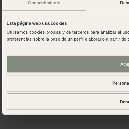
+34 900 056 003
Consentimiento
Deta
info@wecamp.net
Suivez nous
Esta página web usa cookies
Utilizamos cookies propias y de terceros para analizar el uso
preferencias sobre la base de un perfil elaborado a partir de
© 2026 Wecamp –
Note légale
·
Avis légal
·
Politique de
cookies
·
Conditions générales de location
·
Reserva de
actividades
· RTA (CM/CA/00063)
Ace
Persona
Den