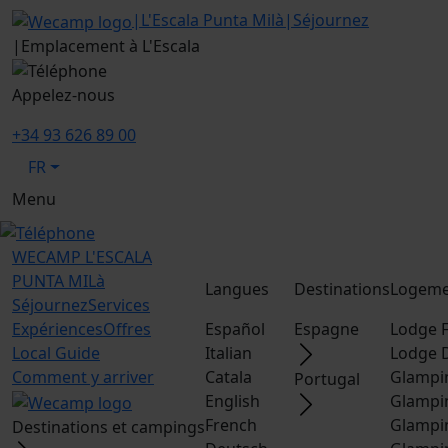
|
L'Escala Punta Milà
|
Séjournez
|
Emplacement à L'Escala
Appelez-nous
+34 93 626 89 00
FR
Menu
WECAMP
L'ESCALA
PUNTA MILà
Langues
Destinations
Logeme
Séjournez
Services
Expériences
Offres
Español
Espagne
Lodge F
Local Guide
Italian
Lodge 
Comment y arriver
Catala
Glampi
Portugal
English
Glampi
French
Glampi
Destinations et campings