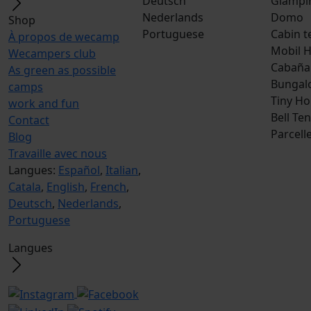
Deutsch
Glampi
Nederlands
Domo
Shop
Portuguese
Cabin t
À propos de wecamp
Mobil 
Wecampers club
Cabaña
As green as possible
Bungal
camps
Tiny H
work and fun
Bell Ten
Contact
Parcell
Blog
Travaille avec nous
Langues:
Español
,
Italian
,
Catala
,
English
,
French
,
Deutsch
,
Nederlands
,
Portuguese
Langues