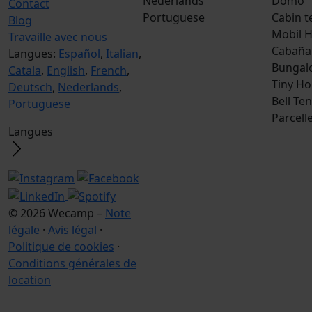
Nederlands
Domo
Contact
Portuguese
Cabin t
Blog
Mobil 
Travaille avec nous
Cabaña
Langues:
Español
,
Italian
,
Bungal
Catala
,
English
,
French
,
Tiny H
Deutsch
,
Nederlands
,
Bell Ten
Portuguese
Parcell
Langues
© 2026 Wecamp –
Note
légale
·
Avis légal
·
Politique de cookies
·
Conditions générales de
location