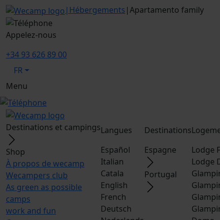
|
Hébergements
|
Apartamento family
Appelez-nous
+34 93 626 89 00
FR
Menu
Destinations et campings
Langues
Destinations
Logeme
Español
Espagne
Lodge F
Shop
Italian
Lodge 
À propos de wecamp
Catala
Glampi
Portugal
Wecampers club
English
Glampi
As green as possible
French
Glampi
camps
Deutsch
Glampi
work and fun