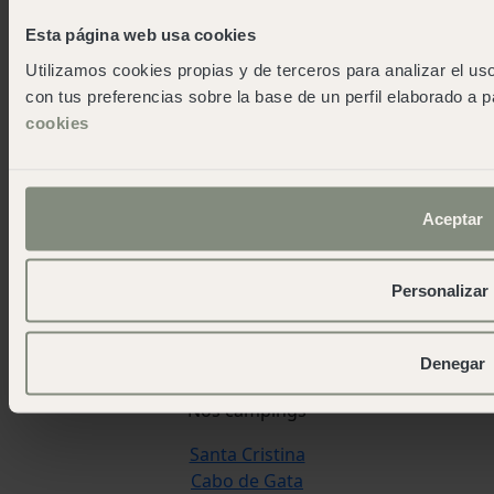
Esta página web usa cookies
Utilizamos cookies propias y de terceros para analizar el uso
con tus preferencias sobre la base de un perfil elaborado a p
cookies
Nous aimons revenir avec plus
d'histoires que d'histoires.
Aceptar
Certifications et amélioration continue.
Reconnaissance de notre travail et de nos efforts en
matière de qualité et de durabilité.
Personalizar
Denegar
Nos campings
Santa Cristina
Cabo de Gata