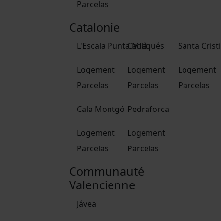
Parcelas
De 15 ans
Enfants
Catalonie
De 2 à 14 ans
L'Escala Punta Milà
Cadaqués
Santa Crist
Réservez
Logement
Logement
Logement
Parcelas
Parcelas
Parcelas
Réservez
Cala Montgó
Pedraforca
Logement
Logement
Parcelas
Parcelas
Communauté
Valencienne
Jávea