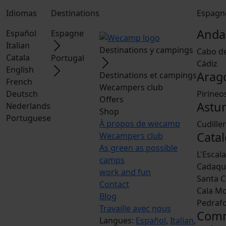
Idiomas
Destinations
Espagn
Anda
Español
Espagne
Italian
Destinations y campings
Cabo d
Catala
Portugal
Cádiz
English
Arag
Destinations et campings
French
Wecampers club
Deutsch
Pirineo
Offers
Astur
Nederlands
Shop
Portuguese
À propos de wecamp
Cudille
Catal
Wecampers club
As green as possible
L'Escal
camps
Cadaqu
work and fun
Santa C
Contact
Cala M
Blog
Pedraf
Travaille avec nous
Com
Langues:
Español
,
Italian
,