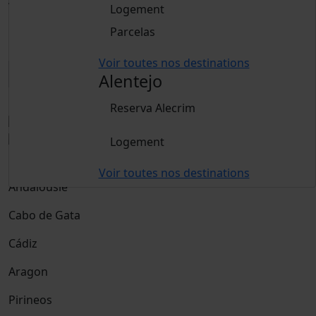
Adultes
Logement
De 15 ans
Parcelas
Enfants
De 2 à 14 ans
Voir toutes nos destinations
Alentejo
Réservez
Reserva Alecrim
Logement
Destination
Voir toutes nos destinations
Andalousie
Cabo de Gata
Cádiz
Aragon
Pirineos