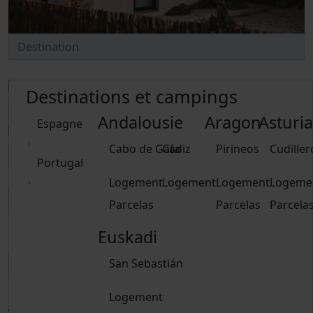
Destinations et campings
Andalousie
Aragon
Asturia
Espagne
Cabo de Gata
Cádiz
Pirineos
Cudiller
Portugal
Logement
Logement
Logement
Logeme
Parcelas
Parcelas
Parcela
Euskadi
Delete dates
San Sebastián
Logement
Adultes