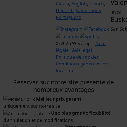
Vale
Catala
,
English
,
French
,
Deutsch
,
Nederlands
,
Jávea
Portuguese
Eusk
San Seb
© 2026 Wecamp –
Note
légale
·
Avis légal
·
Politique de cookies
·
Conditions générales de
location
Réserver sur notre site présente de
nombreux avantages
Meilleur prix garanti
uniquement sur notre site
Une plus grande flexibilité
d'annulation et de modifications