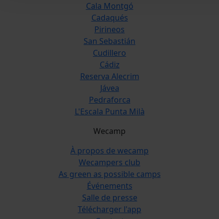
Cala Montgó
Cadaqués
Pirineos
San Sebastián
Cudillero
Cádiz
Reserva Alecrim
Jávea
Pedraforca
L'Escala Punta Milà
Wecamp
À propos de wecamp
Wecampers club
As green as possible camps
Événements
Salle de presse
Télécharger l'app