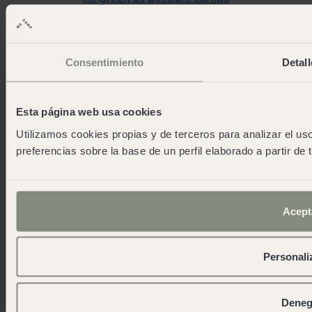
Eventis
Sala stampa
Scarica la nostra app
Consentimiento
Detall
Contatto
Blog
work and fun
Esta página web usa cookies
Lavora con noi
Utilizamos cookies propias y de terceros para analizar el uso
Contatto
preferencias sobre la base de un perfil elaborado a partir de
wecamp headquarters
+34 900 056 003
info@wecamp.net
Acept
Seguiteci su
Personali
© 2026 Wecamp –
Condizioni d'uso del sito web
·
Politica sulla privacy
·
Politica sui Cookie
·
Condizioni
Deneg
generali di contratto
·
Riserva di attività
· RTA