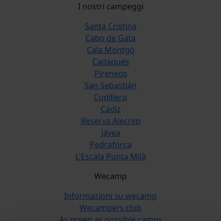
I nostri campeggi
Santa Cristina
Cabo de Gata
Cala Montgó
Cadaqués
Pireneos
San Sebastián
Cudillero
Cádiz
Reserva Alecrim
Jávea
Pedraforca
L'Escala Punta Milà
Wecamp
Informazioni su wecamp
Wecampers club
As green as possible camps