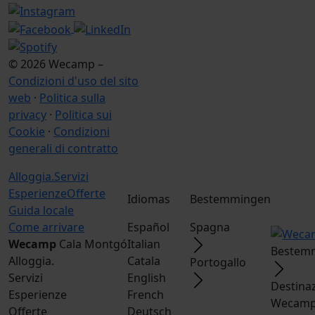
© 2026 Wecamp –
Condizioni d'uso del sito
web
·
Politica sulla
privacy
·
Politica sui
Cookie
·
Condizioni
generali di contratto
Alloggia.
Servizi
Esperienze
Offerte
Idiomas
Bestemmingen
Guida locale
Come arrivare
Español
Spagna
Wecamp
Cala Montgó
Italian
Bestemm
Alloggia.
Catala
Portogallo
Servizi
English
Destina
Esperienze
French
Wecampe
Offerte
Deutsch