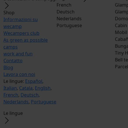
French
Glamp
Deutsch
Glamp
Shop
Nederlands
Dom
Informazioni su
Portuguese
Cabin
wecamp
Mobil
Wecampers club
Caba
As green as possible
Bunga
camps
Tiny 
work and fun
Bell t
Contatto
Parce
Blog
Lavora con noi
Le lingue:
Español
,
Italian
,
Catala
,
English
,
French
,
Deutsch
,
Nederlands
,
Portuguese
Le lingue