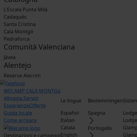
L'Escala Punta Milà
Cadaqués
Santa Cristina
Cala Montgó
Pedraforca
Comunità Valenciana
Jávea
Alentejo
Reserva Alecrim
WECAMP
CALA MONTGó
Alloggia.
Servizi
Le lingue
Bestemmingen
Siste
Esperienze
Offerte
Guida locale
Español
Spagna
Lodge
Come arrivare
Italian
Lodge
Catala
Glamp
Portogallo
English
Glamp
Destinazioni e campeggi