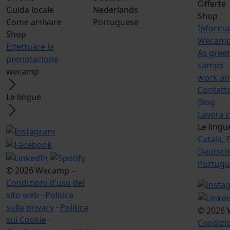
Offerte
Guida locale
Nederlands
Shop
Come arrivare
Portuguese
Informa
Shop
Wecampe
Effettuare la
As green
prenotazione
camps
wecamp
work an
Contatt
Le lingue
Blog
Lavora 
Le lingu
Catala
,
E
Deutsch
Portugu
© 2026 Wecamp –
Condizioni d'uso del
sito web
·
Politica
sulla privacy
·
Politica
© 2026 
sui Cookie
·
Condizio