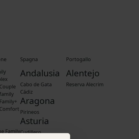
one
Spagna
Portogallo
Andalusia
Alentejo
ily
lex
Cabo de Gata
Reserva Alecrim
Couple
Cádiz
family
Aragona
Family+
Comfort
Pirineos
Asturia
e Family
Cudillero
adera