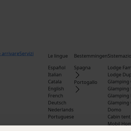
arrivare
Servizi
Le lingue
Bestemmingen
Sistemazi
Español
Spagna
Lodge Fam
Italian
Lodge Dup
Catala
Glamping 
Portogallo
English
Glamping 
French
Glamping 
Deutsch
Glamping 
Nederlands
Domo
Portuguese
Cabin tent
Mobil Hom
Cabaña M