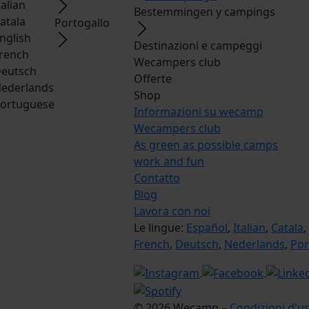
talian
Bestemmingen y campings
atala
Portogallo
nglish
Destinazioni e campeggi
rench
Wecampers club
eutsch
Offerte
ederlands
Shop
ortuguese
Informazioni su wecamp
Wecampers club
As green as possible camps
work and fun
Contatto
Blog
Lavora con noi
Le lingue:
Español
,
Italian
,
Catala
,
French
,
Deutsch
,
Nederlands
,
Por
© 2026 Wecamp –
Condizioni d'us