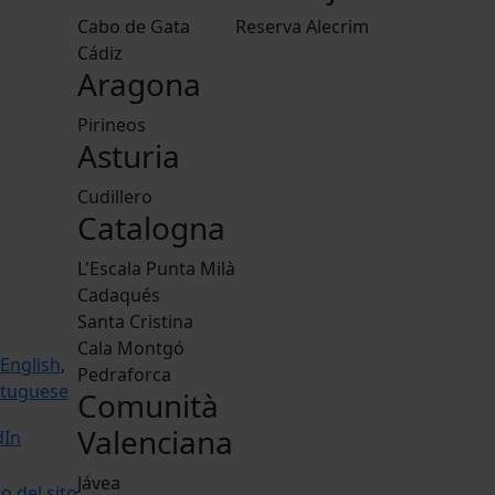
Cabo de Gata
Reserva Alecrim
Cádiz
Aragona
Pirineos
Asturia
Cudillero
Catalogna
L'Escala Punta Milà
Cadaqués
Santa Cristina
Cala Montgó
English
,
Pedraforca
tuguese
Comunità
Valenciana
Jávea
o del sito