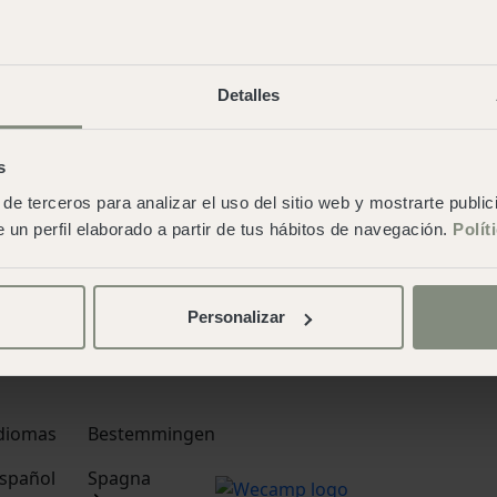
Bungalow 
rench
,
Deutsch
,
Tiny Hom
Bell tent
Detalles
Parcela
s
 web
·
Politica sulla
de terceros para analizar el uso del sitio web y mostrarte publi
rali di contratto
 un perfil elaborado a partir de tus hábitos de navegación.
Polít
Personalizar
diomas
Bestemmingen
spañol
Spagna