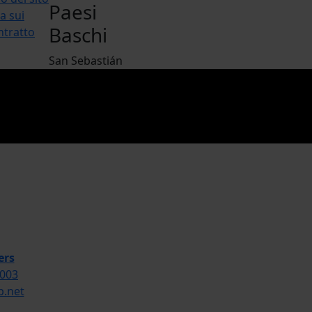
Paesi
ca sui
Baschi
ntratto
San Sebastián
ers
 003
.net