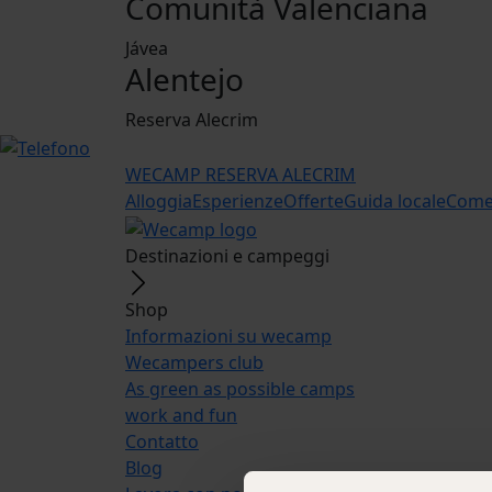
Comunità Valenciana
Jávea
Alentejo
Reserva Alecrim
WECAMP
RESERVA ALECRIM
Alloggia
Esperienze
Offerte
Guida locale
Come 
Destinazioni e campeggi
Shop
Informazioni su wecamp
Wecampers club
As green as possible camps
work and fun
Contatto
Blog