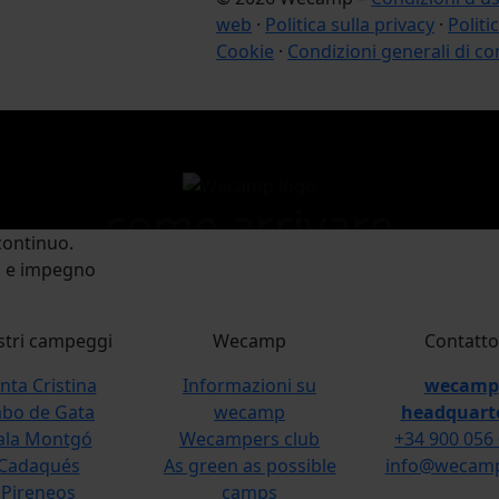
web
·
Politica sulla privacy
·
Politi
Cookie
·
Condizioni generali di co
come arrivare
continuo.
o e impegno
stri campeggi
Wecamp
Contatto
nta Cristina
Informazioni su
wecamp
bo de Gata
wecamp
headquart
ala Montgó
Wecampers club
+34 900 056
Cadaqués
As green as possible
info@wecamp
Pireneos
camps