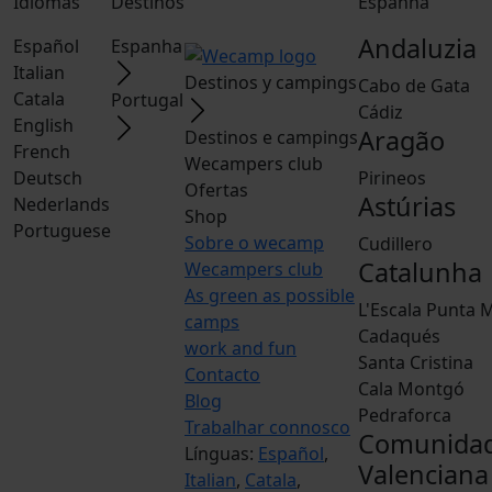
Idiomas
Destinos
Espanha
Andaluzia
Español
Espanha
Italian
Destinos y campings
Cabo de Gata
Catala
Portugal
Cádiz
English
Aragão
Destinos e campings
French
Wecampers club
Deutsch
Pirineos
Ofertas
Astúrias
Nederlands
Shop
Portuguese
Sobre o wecamp
Cudillero
Catalunha
Wecampers club
As green as possible
L'Escala Punta M
camps
Cadaqués
work and fun
Santa Cristina
Contacto
Cala Montgó
Blog
Pedraforca
Trabalhar connosco
Comunida
Línguas:
Español
,
Valenciana
Italian
,
Catala
,