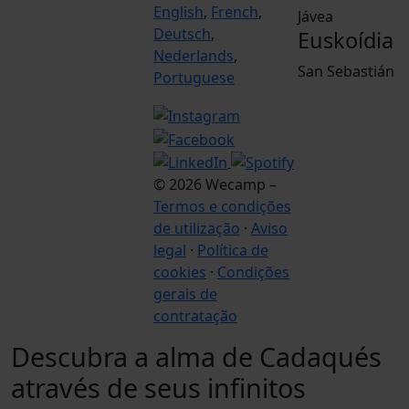
English
,
French
,
Jávea
Deutsch
,
Euskoídia
Nederlands
,
San Sebastián
Portuguese
© 2026 Wecamp –
Termos e condições
de utilização
·
Aviso
legal
·
Política de
cookies
·
Condições
gerais de
contratação
Descubra a alma de Cadaqués
através de seus infinitos