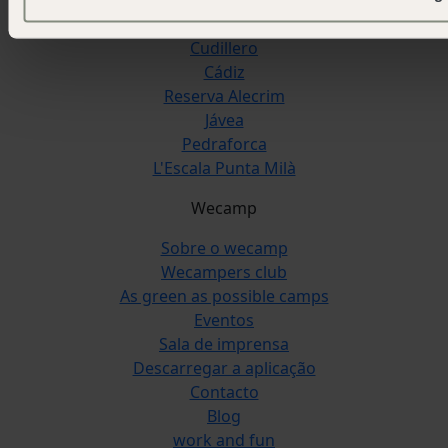
San Sebastián
Cudillero
Cádiz
Reserva Alecrim
Jávea
Pedraforca
L'Escala Punta Milà
Wecamp
Sobre o wecamp
Wecampers club
As green as possible camps
Eventos
Sala de imprensa
Descarregar a aplicação
Contacto
Blog
work and fun