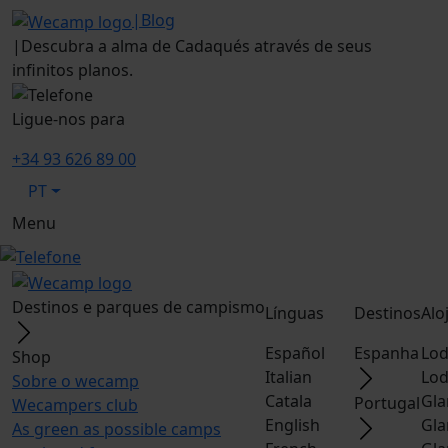
|
Blog
|
Descubra a alma de Cadaqués através de seus
infinitos planos.
Ligue-nos para
+34 93 626 89 00
PT
Menu
Destinos e parques de campismo
Línguas
Destinos
Alo
Español
Espanha
Lod
Shop
Italian
Lod
Sobre o wecamp
Catala
Gla
Portugal
Wecampers club
English
Gla
As green as possible camps