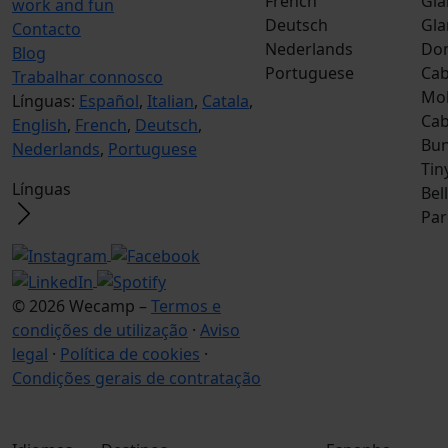
French
Gla
work and fun
Deutsch
Gla
Contacto
Nederlands
Do
Blog
Portuguese
Cab
Trabalhar connosco
Mob
Línguas:
Español
,
Italian
,
Catala
,
Ca
English
,
French
,
Deutsch
,
Bun
Nederlands
,
Portuguese
Tin
Línguas
Bel
Par
© 2026 Wecamp –
Termos e
condições de utilização
·
Aviso
legal
·
Política de cookies
·
Condições gerais de contratação