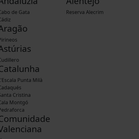
Andaluzia
Alentejo
Cabo de Gata
Reserva Alecrim
Cádiz
Aragão
Pirineos
Astúrias
Cudillero
Catalunha
L'Escala Punta Milà
Cadaqués
Santa Cristina
Cala Montgó
Pedraforca
Comunidade
Valenciana