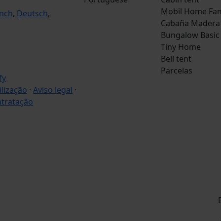
Mobil Home Fam
nch
,
Deutsch
,
Cabaña Madera
Bungalow Basic
Tiny Home
Bell tent
Parcelas
ilização
·
Aviso legal
·
ntratação