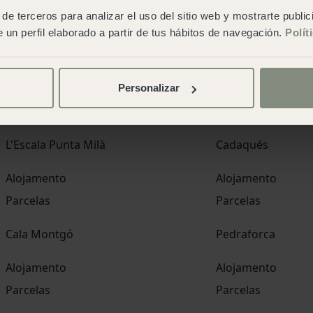
de terceros para analizar el uso del sitio web y mostrarte publi
San Sebastián
 un perfil elaborado a partir de tus hábitos de navegación.
Polít
Alojamento
Parcelas
Personalizar
Catalunha
L'Escala Punta Milà
Cadaqués
Alojamento
Alojamento
Parcelas
Parcelas
Cala Montgó
Pedraforca
Alojamento
Alojamento
Parcelas
Parcelas