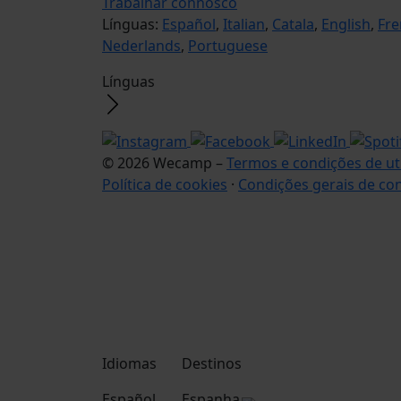
Trabalhar connosco
Línguas:
Español
,
Italian
,
Catala
,
English
,
Fre
Nederlands
,
Portuguese
Línguas
© 2026 Wecamp –
Termos e condições de ut
Política de cookies
·
Condições gerais de co
Idiomas
Destinos
Español
Espanha