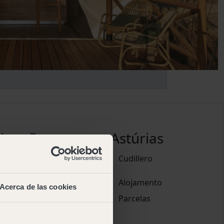
Aragão
Astúrias
Pirineos
Cudillero
Alojamento
Alojamento
Acerca de las cookies
Parcelas
Parcelas