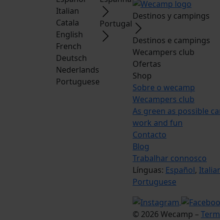
Italian
Destinos y campings
Catala
Portugal
English
Destinos e campings
French
Wecampers club
Deutsch
Ofertas
Nederlands
Shop
Portuguese
Sobre o wecamp
Wecampers club
As green as possible c
work and fun
Contacto
Blog
Trabalhar connosco
Línguas:
Español
,
Italia
Portuguese
© 2026 Wecamp –
Term