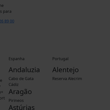
s para
26 89 00
Espanha
Portugal
Andaluzia
Alentejo
Cabo de Gata
Reserva Alecrim
le
Cádiz
y
Aragão
y+
ort
Pirineos
Astúrias