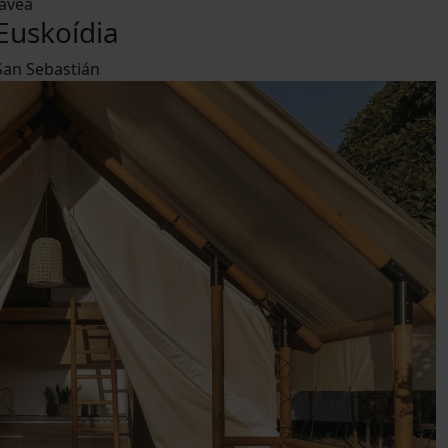
Jávea
Euskoídia
San Sebastián