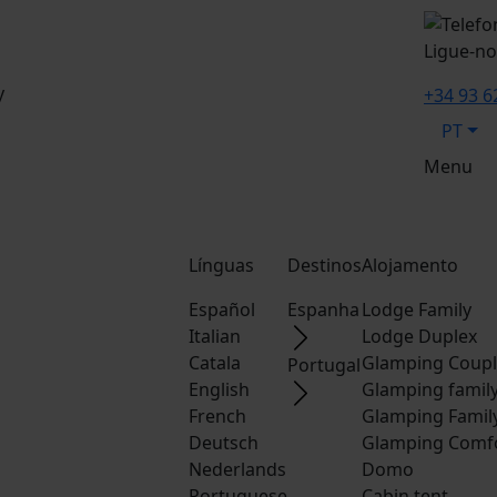
Ligue-no
y
+34 93 6
PT
Menu
Línguas
Destinos
Alojamento
Español
Espanha
Lodge Family
Italian
Lodge Duplex
Catala
Glamping Coup
Portugal
English
Glamping famil
French
Glamping Famil
Deutsch
Glamping Comf
Nederlands
Domo
Portuguese
Cabin tent