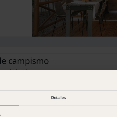
 de campismo
Andaluzia
Cabo de Gata
Cádiz
Alojamento
Alojamento
Detalles
Parcelas
Euskoídia
s