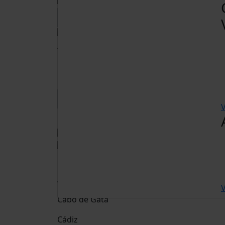
Adultos
15 anos ou mais
Crianças
De 2 a 14 anos
V
Livro
Destino
Andaluzia
V
Cabo de Gata
Cádiz