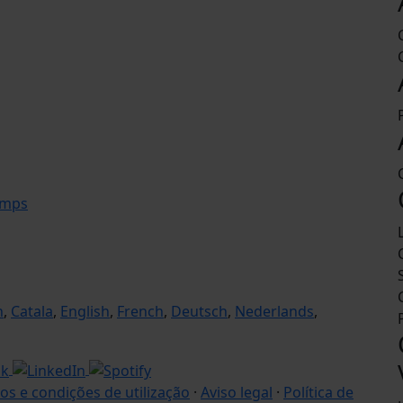
amps
n
,
Catala
,
English
,
French
,
Deutsch
,
Nederlands
,
os e condições de utilização
·
Aviso legal
·
Política de