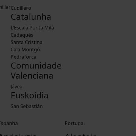
iliar
Cudillero
Catalunha
L'Escala Punta Milà
Cadaqués
Santa Cristina
Cala Montgó
Pedraforca
Comunidade
Valenciana
Jávea
Euskoídia
San Sebastián
Espanha
Portugal