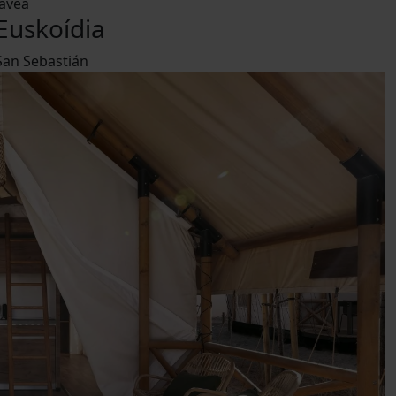
Jávea
Euskoídia
San Sebastián