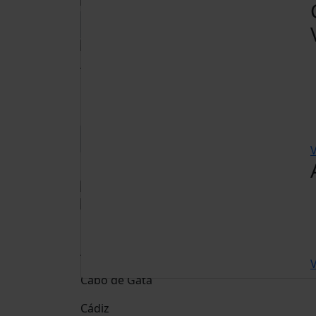
Adultos
15 anos ou mais
Crianças
De 2 a 14 anos
V
Livro
Destino
Andaluzia
V
Cabo de Gata
Cádiz