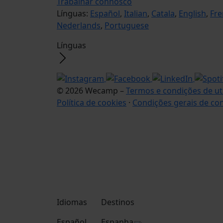
Trabalhar connosco
Línguas:
Español
,
Italian
,
Catala
,
English
,
Fre
Nederlands
,
Portuguese
Línguas
© 2026 Wecamp –
Termos e condições de ut
Política de cookies
·
Condições gerais de co
Idiomas
Destinos
Español
Espanha