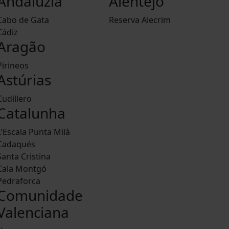
Andaluzia
Alentejo
Cabo de Gata
Reserva Alecrim
Cádiz
Aragão
Pirineos
Astúrias
Cudillero
Catalunha
L'Escala Punta Milà
Cadaqués
Santa Cristina
Cala Montgó
Pedraforca
Comunidade
Valenciana