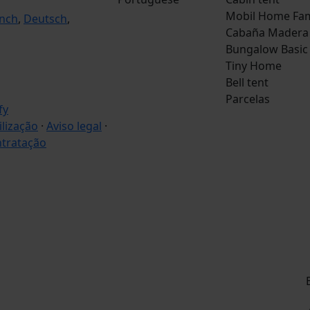
Mobil Home Fam
nch
,
Deutsch
,
Cabaña Madera
Bungalow Basic
Tiny Home
Bell tent
Parcelas
ilização
·
Aviso legal
·
ntratação