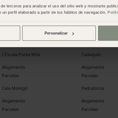
de terceros para analizar el uso del sitio web y mostrarte publi
San Sebastián
 un perfil elaborado a partir de tus hábitos de navegación.
Polít
Alojamento
Parcelas
Personalizar
Catalunha
L'Escala Punta Milà
Cadaqués
Alojamento
Alojamento
Parcelas
Parcelas
Cala Montgó
Pedraforca
Alojamento
Alojamento
Parcelas
Parcelas