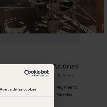
Aragão
Astúrias
Pirineos
Cudillero
Alojamento
Alojamento
Acerca de las cookies
Parcelas
Parcelas