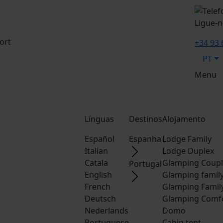
Ligue-n
ort
+34 93 
PT
Menu
Línguas
Destinos
Alojamento
Español
Espanha
Lodge Family
Italian
Lodge Duplex
Catala
Glamping Coup
Portugal
English
Glamping famil
French
Glamping Famil
Deutsch
Glamping Comf
Nederlands
Domo
Portuguese
Cabin tent