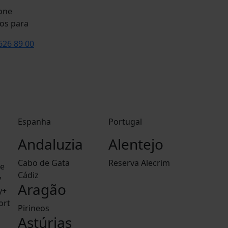
os para
626 89 00
Espanha
Portugal
Andaluzia
Alentejo
Cabo de Gata
Reserva Alecrim
le
Cádiz
y
Aragão
y+
ort
Pirineos
Astúrias