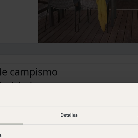
 de campismo
Andaluzia
Cabo de Gata
Cádiz
Alojamento
Alojamento
Detalles
Parcelas
Euskoídia
s