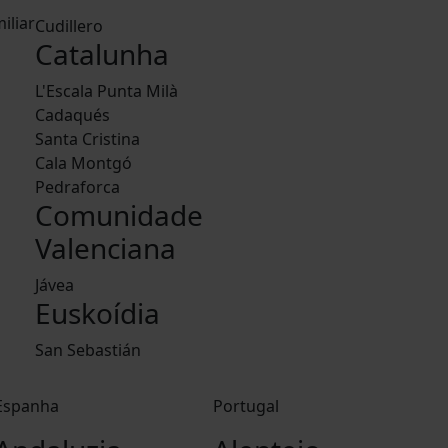
iliar
Cudillero
Catalunha
L'Escala Punta Milà
Cadaqués
Santa Cristina
Cala Montgó
Pedraforca
Comunidade
Valenciana
Jávea
Euskoídia
San Sebastián
Espanha
Portugal