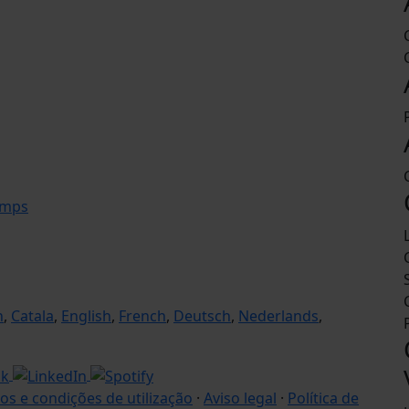
amps
n
,
Catala
,
English
,
French
,
Deutsch
,
Nederlands
,
os e condições de utilização
·
Aviso legal
·
Política de