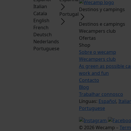
Italian
Destinos y campings
Catala
Portugal
English
Destinos e campings
French
Wecampers club
Deutsch
Ofertas
Nederlands
Shop
Portuguese
Sobre o wecamp
Wecampers club
As green as possible c
work and fun
Contacto
Blog
Trabalhar connosco
Línguas:
Español
,
Italia
Portuguese
© 2026 Wecamp –
Term