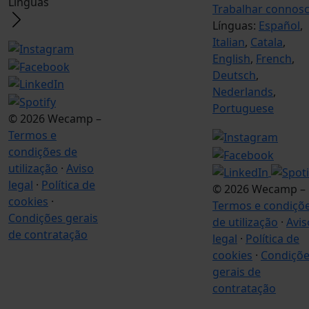
Línguas
Trabalhar connos
Línguas:
Español
,
Italian
,
Catala
,
English
,
French
,
Deutsch
,
Nederlands
,
Portuguese
© 2026 Wecamp –
Termos e
condições de
utilização
·
Aviso
legal
·
Política de
© 2026 Wecamp –
cookies
·
Termos e condiçõ
Condições gerais
de utilização
·
Avis
de contratação
legal
·
Política de
cookies
·
Condiçõ
gerais de
contratação