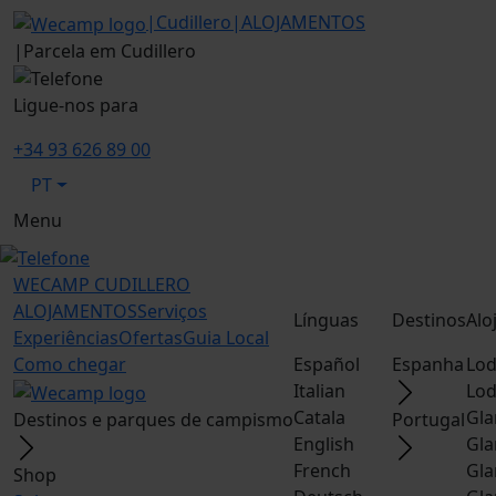
|
Cudillero
|
ALOJAMENTOS
|
Parcela em Cudillero
Ligue-nos para
+34 93 626 89 00
PT
Menu
WECAMP
CUDILLERO
ALOJAMENTOS
Serviços
Línguas
Destinos
Alo
Experiências
Ofertas
Guia Local
Como chegar
Español
Espanha
Lod
Italian
Lod
Catala
Gla
Destinos e parques de campismo
Portugal
English
Gla
French
Gla
Shop