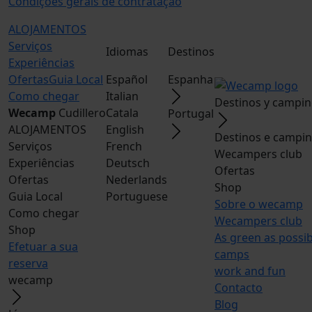
Condições gerais de contratação
ALOJAMENTOS
Serviços
Idiomas
Destinos
Experiências
Ofertas
Guia Local
Español
Espanha
Como chegar
Italian
Destinos y campi
Wecamp
Cudillero
Catala
Portugal
ALOJAMENTOS
English
Destinos e campi
Serviços
French
Wecampers club
Experiências
Deutsch
Ofertas
Ofertas
Nederlands
Shop
Guia Local
Portuguese
Sobre o wecamp
Como chegar
Wecampers club
Shop
As green as possib
Efetuar a sua
camps
reserva
work and fun
wecamp
Contacto
Blog