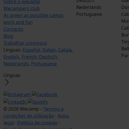
Deutsch
Gla
Sobre o wecamp
Nederlands
Do
Wecampers club
Portuguese
Cab
As green as possible camps
Mob
work and fun
Ca
Contacto
Bun
Blog
Tin
Trabalhar connosco
Bel
Línguas:
Español
,
Italian
,
Catala
,
Par
English
,
French
,
Deutsch
,
Nederlands
,
Portuguese
Línguas
© 2026 Wecamp –
Termos e
condições de utilização
·
Aviso
legal
·
Política de cookies
·