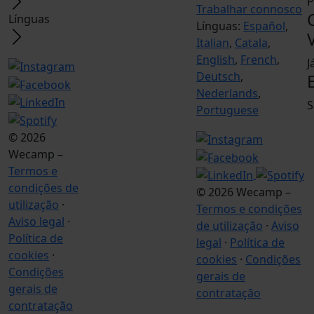
P
Trabalhar connosco
Línguas
Línguas:
Español
,
Italian
,
Catala
,
English
,
French
,
J
Deutsch
,
Nederlands
,
S
Portuguese
© 2026
Wecamp –
Termos e
condições de
© 2026 Wecamp –
utilização
·
Termos e condições
Aviso legal
·
de utilização
·
Aviso
Política de
legal
·
Política de
cookies
·
cookies
·
Condições
Condições
gerais de
gerais de
contratação
contratação