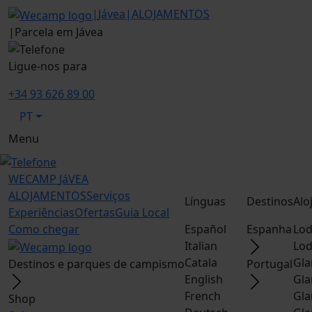
|
Jávea
|
ALOJAMENTOS
|
Parcela em Jávea
Ligue-nos para
+34 93 626 89 00
PT
Menu
WECAMP
JáVEA
ALOJAMENTOS
Serviços
Línguas
Destinos
Alo
Experiências
Ofertas
Guia Local
Como chegar
Español
Espanha
Lod
Italian
Lod
Catala
Gla
Destinos e parques de campismo
Portugal
English
Gla
French
Gla
Shop