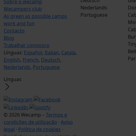
Deutsch
Gla
Sobre o wecamp
Nederlands
Do
Wecampers club
Portuguese
Cab
As green as possible camps
Mob
work and fun
Ca
Contacto
Bun
Blog
Tin
Trabalhar connosco
Bel
Línguas:
Español
,
Italian
,
Catala
,
Par
English
,
French
,
Deutsch
,
Nederlands
,
Portuguese
Línguas
© 2026 Wecamp –
Termos e
condições de utilização
·
Aviso
legal
·
Política de cookies
·