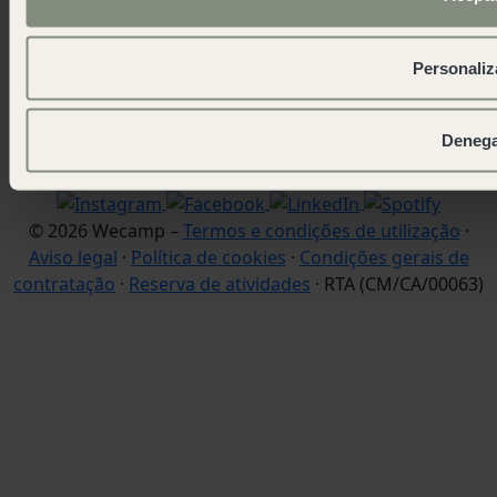
Contacto
wecamp headquarters
Personaliz
+34 900 056 003
info@wecamp.net
Deneg
Siga-nos em
© 2026 Wecamp –
Termos e condições de utilização
·
Aviso legal
·
Política de cookies
·
Condições gerais de
contratação
·
Reserva de atividades
· RTA (CM/CA/00063)