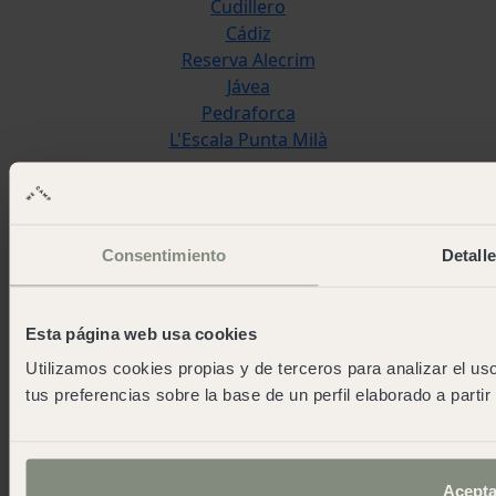
Cudillero
Cádiz
Reserva Alecrim
Jávea
Pedraforca
L'Escala Punta Milà
Wecamp
Sobre o wecamp
Wecampers club
Consentimiento
Detall
As green as possible camps
Eventos
Sala de imprensa
Esta página web usa cookies
Descarregar a aplicação
Utilizamos cookies propias y de terceros para analizar el uso
Contacto
tus preferencias sobre la base de un perfil elaborado a parti
Blog
work and fun
Trabalhar connosco
Acepta