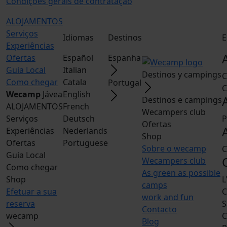
Condições gerais de contratação
ALOJAMENTOS
Serviços
Idiomas
Destinos
E
Experiências
Ofertas
Español
Espanha
Guia Local
Italian
Destinos y campings
C
Como chegar
Catala
Portugal
C
Wecamp
Jávea
English
Destinos e campings
ALOJAMENTOS
French
Wecampers club
Serviços
Deutsch
P
Ofertas
Experiências
Nederlands
Shop
Ofertas
Portuguese
Sobre o wecamp
C
Guia Local
Wecampers club
Como chegar
As green as possible
Shop
L
camps
Efetuar a sua
C
work and fun
reserva
S
Contacto
wecamp
C
Blog