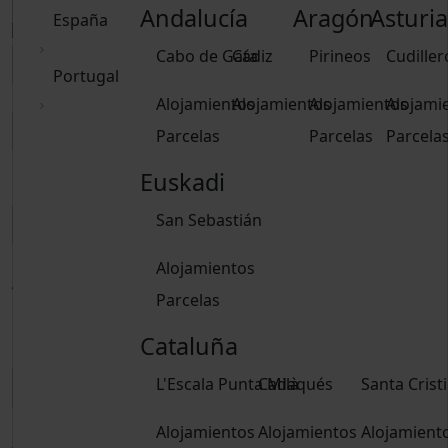
Andalucía
Aragón
Asturia
España
Cabo de Gata
Cádiz
Pirineos
Cudiller
Portugal
Alojamientos
Alojamientos
Alojamientos
Alojami
Parcelas
Parcelas
Parcela
Euskadi
Borrar fechas
San Sebastián
Alojamientos
Adultos
Parcelas
15 años o más
Niños
Cataluña
De 2 a 14 años
L'Escala Punta Milà
Cadaqués
Santa Crist
Reservar
Alojamientos
Alojamientos
Alojamient