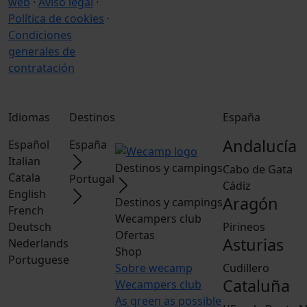
web
·
Aviso legal
·
Política de cookies
·
Condiciones
generales de
contratación
Idiomas
Destinos
España
Andalucía
Español
España
Italian
Destinos y campings
Cabo de Gata
Catala
Portugal
Cádiz
English
Aragón
Destinos y campings
French
Wecampers club
Deutsch
Pirineos
Ofertas
Asturias
Nederlands
Shop
Portuguese
Sobre wecamp
Cudillero
Cataluña
Wecampers club
As green as possible