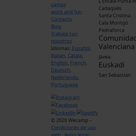
L'Escala Punta M
camps
Cadaqués
work and fun
Santa Cristina
Contacto
Cala Montgó
Blog
Pedraforca
Trabaja con
Comunida
nosotros
Valenciana
Idiomas:
Español
,
Italian
,
Catala
,
Jávea
English
,
French
,
Euskadi
Deutsch
,
San Sebastián
Nederlands
,
Portuguese
© 2026 Wecamp –
Condiciones de uso
web
·
Aviso legal
·