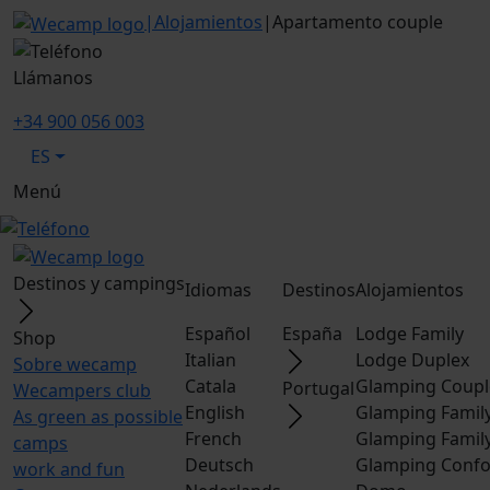
|
Alojamientos
|
Apartamento couple
Llámanos
+34 900 056 003
ES
Menú
Destinos y campings
Idiomas
Destinos
Alojamientos
Español
España
Lodge Family
Shop
Italian
Lodge Duplex
Sobre wecamp
Catala
Glamping Coupl
Portugal
Wecampers club
English
Glamping Famil
As green as possible
French
Glamping Famil
camps
Deutsch
Glamping Confo
work and fun