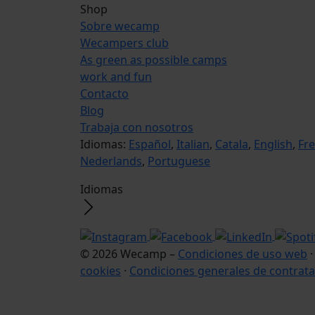
Shop
Sobre wecamp
Wecampers club
As green as possible camps
work and fun
Contacto
Blog
Trabaja con nosotros
Idiomas:
Español
,
Italian
,
Catala
,
English
,
Fr
Nederlands
,
Portuguese
Idiomas
© 2026 Wecamp –
Condiciones de uso web
cookies
·
Condiciones generales de contrata