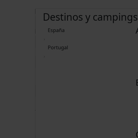
Destinos y campings
España
Portugal
Borrar fechas
Adultos
15 años o más
Niños
De 2 a 14 años