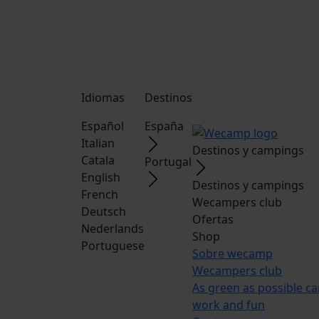
Idiomas
Destinos
Español
España
Italian
Destinos y campings
Catala
Portugal
English
Destinos y campings
French
Wecampers club
Deutsch
Ofertas
Nederlands
Shop
Portuguese
Sobre wecamp
Wecampers club
As green as possible c
work and fun