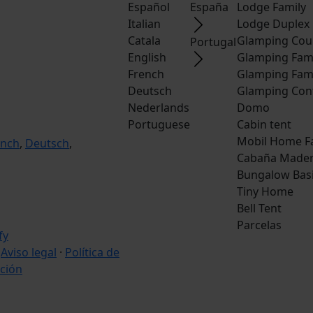
Español
España
Lodge Family
Italian
Lodge Duplex
Catala
Glamping Cou
Portugal
English
Glamping Fam
French
Glamping Fam
Deutsch
Glamping Con
Nederlands
Domo
Portuguese
Cabin tent
Mobil Home F
ench
,
Deutsch
,
Cabaña Made
Bungalow Bas
Tiny Home
Bell Tent
Parcelas
·
Aviso legal
·
Política de
ción