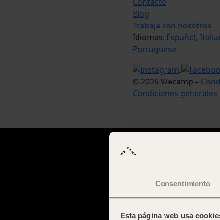
Contacto
Blog
Trabaja con nosotros
Idiomas:
Español
,
Italia
Portuguese
© 2026 Wecamp –
Cond
Condiciones generales 
Consentimiento
Esta página web usa cookie