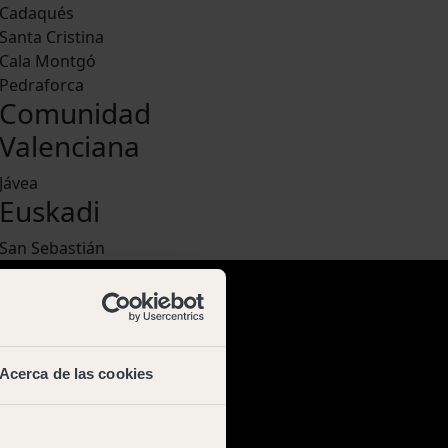
Cadaqués
Santa Cristina
Cala Montgó
Pedraforca
Comunidad
Valenciana
Jávea
Euskadi
San Sebastián
Acerca de las cookies