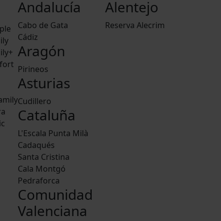
Andalucía
Alentejo
Cabo de Gata
Reserva Alecrim
ple
Cádiz
ily
Aragón
ily+
fort
Pirineos
Asturias
amily
Cudillero
Cataluña
ra
ic
L'Escala Punta Milà
Cadaqués
Santa Cristina
Cala Montgó
Pedraforca
Comunidad
Valenciana