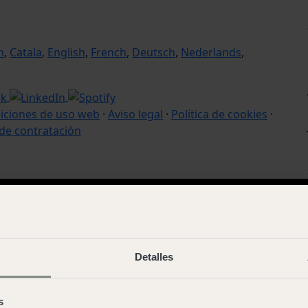
n
,
Catala
,
English
,
French
,
Deutsch
,
Nederlands
,
iciones de uso web
·
Aviso legal
·
Política de cookies
·
de contratación
Detalles
s