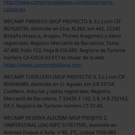
http://www.campingcadaques.com/es/camping-
cadaques
WECAMP PIRINEOS (MGP PROYECTO 8, S.L.) con CIF
B67626739, domicilio en Ctra. N-260, km 442, 22340
Boltaña (Huesca, Aragón, Pirineo Aragonés) y datos
registrales: Registro Mercantil de Barcelona, Tomo
47.400, Folio 153, Hoja B-550.680. Registro de Turismo
número CA-OSCA-03-017 es titular de la web
https://www.campingboltana.com
WECAMP CUDILLERO (MGP PROYECTO 9, S.L.) con CIF
B04946489, domicilio en Cr. Aguilar, km 0.8 33154,
Cudillero, Asturias y datos registrales: Registro
Mercantil de Barcelona, T 33439, F 132, S 8, H B 232163,
I/A 3. Registro de Turismo número CT-31-AS.
WECAMP RESERVA ALECRIM (MGP PROJETO 2,
UNIPERSONAL LDA) NIPC 517617595, domicilio en
Avenida Duque d´Avila, nº46, 3ºC, Lisboa 1050-083