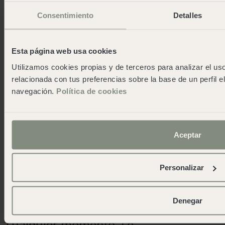
La presente política de privacidad se
Consentimiento
Detalles
rige en todos y cada uno de sus
extremos por el Reglamento General
Esta página web usa cookies
de Protección de datos de la Unión
Utilizamos cookies propias y de terceros para analizar el uso
Europea y demás normativa española
relacionada con tus preferencias sobre la base de un perfil e
relacionada.
navegación.
Política de cookies
Información adicional
Información adicional sobre seguridad
Aceptar
y otros aspectos
Actualización:
Personalizar
Esta Política de privacidad se ha
actualizado por última vez en
enero
Denegar
de 2024
pero podrá actualizarse en
cualquier momento. Le