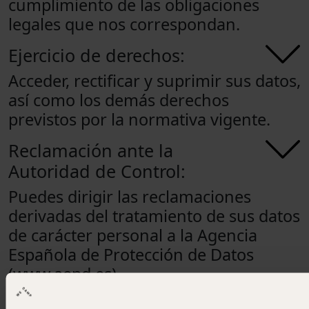
cumplimiento de las obligaciones
legales que nos correspondan.
Ejercicio de derechos:
Acceder, rectificar y suprimir sus datos,
así como los demás derechos
previstos por la normativa vigente.
Reclamación ante la
Autoridad de Control:
Puedes dirigir las reclamaciones
derivadas del tratamiento de sus datos
de carácter personal a la Agencia
Española de Protección de Datos
(www.aepd.es)
Legislación y jurisdicción