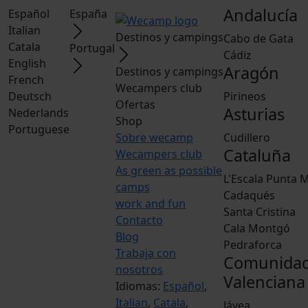
Andalucía
Español
España
Italian
Destinos y campings
Cabo de Gata
Catala
Portugal
Cádiz
English
Aragón
Destinos y campings
French
Wecampers club
Deutsch
Pirineos
Ofertas
Asturias
Nederlands
Shop
Portuguese
Sobre wecamp
Cudillero
Cataluña
Wecampers club
As green as possible
L'Escala Punta M
camps
Cadaqués
work and fun
Santa Cristina
Contacto
Cala Montgó
Blog
Pedraforca
Trabaja con
Comunida
nosotros
Valenciana
Idiomas:
Español
,
Italian
,
Catala
,
Jávea