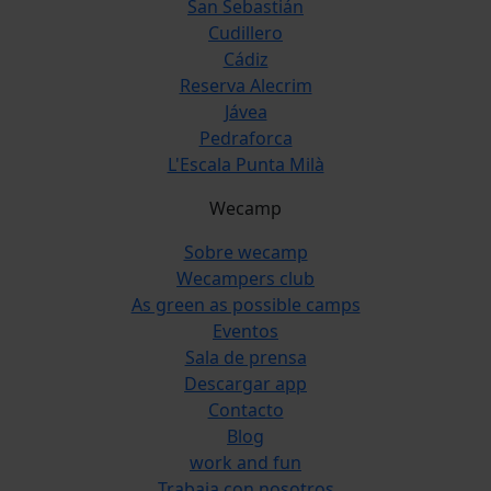
San Sebastián
Cudillero
Cádiz
Reserva Alecrim
Jávea
Pedraforca
L'Escala Punta Milà
Wecamp
Sobre wecamp
Wecampers club
As green as possible camps
Eventos
Sala de prensa
Descargar app
Contacto
Blog
work and fun
Trabaja con nosotros