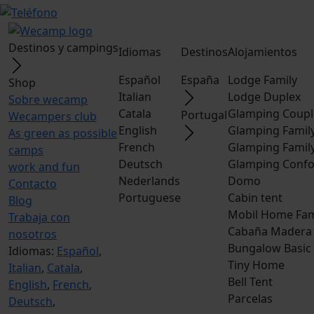
Destinos y campings
Idiomas
Destinos
Alojamientos
Español
España
Lodge Family
Shop
Italian
Lodge Duplex
Sobre wecamp
Catala
Glamping Coupl
Portugal
Wecampers club
English
Glamping Famil
As green as possible
French
Glamping Famil
camps
Deutsch
Glamping Confo
work and fun
Nederlands
Domo
Contacto
Portuguese
Cabin tent
Blog
Mobil Home Fam
Trabaja con
Cabaña Madera
nosotros
Bungalow Basic
Idiomas:
Español
,
Tiny Home
Italian
,
Catala
,
Bell Tent
English
,
French
,
Parcelas
Deutsch
,