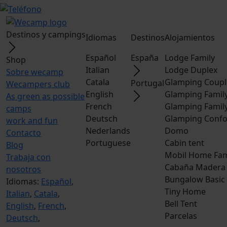
Destinos y campings
Idiomas
Destinos
Alojamientos
Español
España
Lodge Family
Shop
Italian
Lodge Duplex
Sobre wecamp
Catala
Glamping Coupl
Portugal
Wecampers club
English
Glamping Famil
As green as possible
French
Glamping Famil
camps
Deutsch
Glamping Confo
work and fun
Nederlands
Domo
Contacto
Portuguese
Cabin tent
Blog
Mobil Home Fam
Trabaja con
Cabaña Madera
nosotros
Bungalow Basic
Idiomas:
Español
,
Tiny Home
Italian
,
Catala
,
Bell Tent
English
,
French
,
Parcelas
Deutsch
,