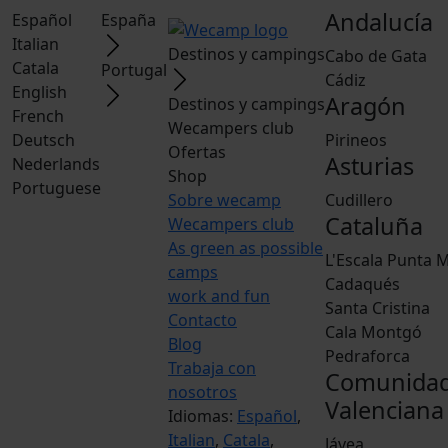
Andalucía
Español
España
Italian
Destinos y campings
Cabo de Gata
Catala
Portugal
Cádiz
English
Aragón
Destinos y campings
French
Wecampers club
Deutsch
Pirineos
Ofertas
Asturias
Nederlands
Shop
Portuguese
Sobre wecamp
Cudillero
Cataluña
Wecampers club
As green as possible
L'Escala Punta M
camps
Cadaqués
work and fun
Santa Cristina
Contacto
Cala Montgó
Blog
Pedraforca
Trabaja con
Comunida
nosotros
Valenciana
Idiomas:
Español
,
Italian
,
Catala
,
Jávea