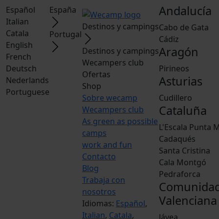
Andalucía
Español
España
Italian
Destinos y campings
Cabo de Gata
Catala
Portugal
Cádiz
English
Aragón
Destinos y campings
French
Wecampers club
Deutsch
Pirineos
Ofertas
Asturias
Nederlands
Shop
Portuguese
Sobre wecamp
Cudillero
Cataluña
Wecampers club
As green as possible
L'Escala Punta M
camps
Cadaqués
work and fun
Santa Cristina
Contacto
Cala Montgó
Blog
Pedraforca
Trabaja con
Comunida
nosotros
Valenciana
Idiomas:
Español
,
Italian
,
Catala
,
Jávea