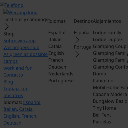
Destinos y campings
Idiomas
Destinos
Alojamientos
Español
España
Lodge Family
Shop
Italian
Lodge Duplex
Sobre wecamp
Catala
Glamping Coupl
Portugal
Wecampers club
English
Glamping Famil
As green as possible
French
Glamping Famil
camps
Deutsch
Glamping Confo
work and fun
Nederlands
Domo
Contacto
Portuguese
Cabin tent
Blog
Mobil Home Fam
Trabaja con
Cabaña Madera
nosotros
Bungalow Basic
Idiomas:
Español
,
Tiny Home
Italian
,
Catala
,
Bell Tent
English
,
French
,
Parcelas
Deutsch
,