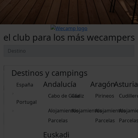
el club para los más wecampers
Destinos y campings
Andalucía
Aragón
Asturia
España
Cabo de Gata
Cádiz
Pirineos
Cudiller
Portugal
Alojamientos
Alojamientos
Alojamientos
Alojami
Parcelas
Parcelas
Parcela
Euskadi
Borrar fechas