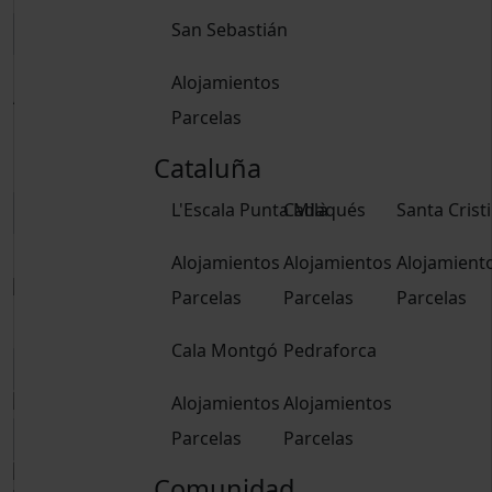
San Sebastián
Alojamientos
Adultos
Parcelas
15 años o más
Niños
Cataluña
De 2 a 14 años
L'Escala Punta Milà
Cadaqués
Santa Crist
Reservar
Alojamientos
Alojamientos
Alojamient
Parcelas
Parcelas
Parcelas
Reservar
Cala Montgó
Pedraforca
Alojamientos
Alojamientos
Parcelas
Parcelas
Comunidad