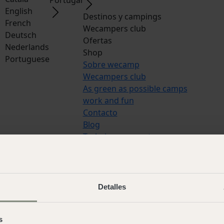
English
Destinos y campings
French
Wecampers club
Deutsch
Ofertas
Nederlands
Shop
Portuguese
Sobre wecamp
Wecampers club
As green as possible camps
work and fun
Contacto
Blog
Trabaja con nosotros
Idiomas:
Español
,
Italian
,
Catala
,
Engl
French
,
Deutsch
,
Nederlands
,
Portug
s
Detalles
© 2026 Wecamp –
Condiciones de us
Aviso legal
·
Política de cookies
·
Cond
s