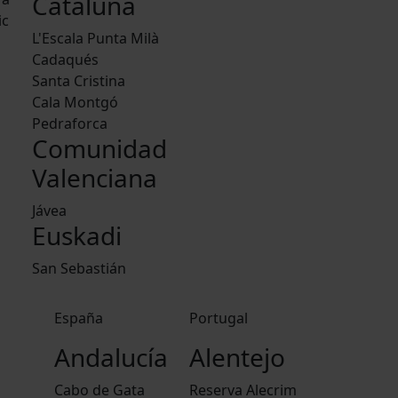
Cataluña
ic
L'Escala Punta Milà
Cadaqués
Santa Cristina
Cala Montgó
Pedraforca
Comunidad
Valenciana
Jávea
Euskadi
San Sebastián
España
Portugal
Andalucía
Alentejo
Cabo de Gata
Reserva Alecrim