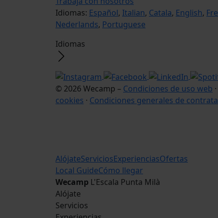
Trabaja con nosotros
Idiomas:
Español
,
Italian
,
Catala
,
English
,
Fr
Nederlands
,
Portuguese
Idiomas
© 2026 Wecamp –
Condiciones de uso web
cookies
·
Condiciones generales de contrata
Alójate
Servicios
Experiencias
Ofertas
Local Guide
Cómo llegar
Wecamp
L'Escala Punta Milà
Alójate
Servicios
Experiencias