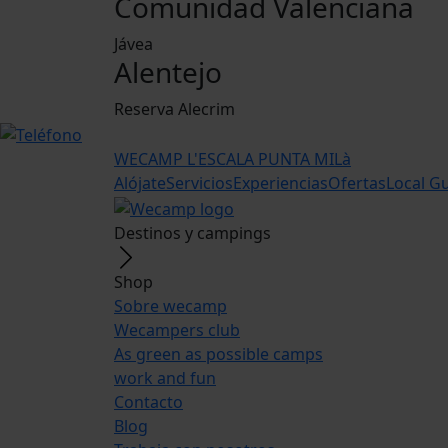
Comunidad Valenciana
Jávea
Alentejo
Reserva Alecrim
WECAMP
L'ESCALA PUNTA MILà
Alójate
Servicios
Experiencias
Ofertas
Local G
Destinos y campings
Shop
Sobre wecamp
Wecampers club
As green as possible camps
work and fun
Contacto
Blog