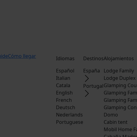
uide
Cómo llegar
Idiomas
Destinos
Alojamientos
Español
España
Lodge Family
Italian
Lodge Duplex
Catala
Glamping Cou
Portugal
English
Glamping Fam
French
Glamping Fam
Deutsch
Glamping Con
Nederlands
Domo
Portuguese
Cabin tent
Mobil Home F
Cabaña Made