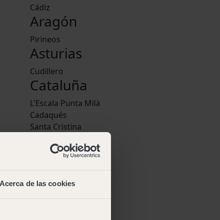
Cádiz
Aragón
Pirineos
Asturias
Cudillero
Cataluña
L'Escala Punta Milà
Cadaqués
Santa Cristina
Cala Montgó
ish
,
Pedraforca
uese
Comunidad
Valenciana
Acerca de las cookies
Jávea
o web
·
Euskadi
iciones