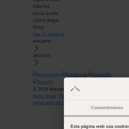
Ofertas
Local Guide
Cómo llegar
Shop
Haz tu reserva
wecamp
Idiomas
© 2026 Wecamp –
Condiciones de uso web
·
Aviso legal
·
Política de cookies
·
Condicione
generales de contratación
Consentimiento
Esta página web usa cookie