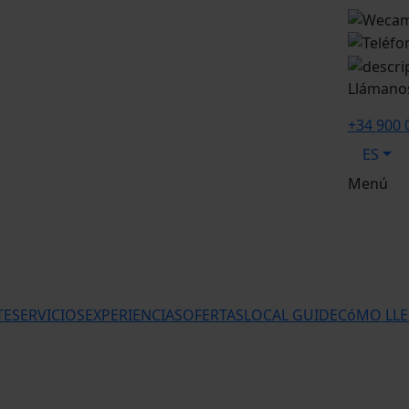
Llámano
+34 900 
ES
Menú
TE
SERVICIOS
EXPERIENCIAS
OFERTAS
LOCAL GUIDE
CóMO LL