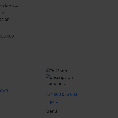
...
s
056 003
Llámanos
EGAR
+34 900 056 003
ES
Menú