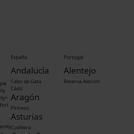
España
Portugal
Andalucía
Alentejo
Cabo de Gata
Reserva Alecrim
ple
Cádiz
ily
Aragón
ily+
fort
Pirineos
Asturias
amily
Cudillero
ra