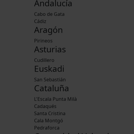
Andalucía
Cabo de Gata
Cádiz
Aragón
Pirineos
Asturias
Cudillero
Euskadi
San Sebastián
Cataluña
L'Escala Punta Milà
Cadaqués
Santa Cristina
Cala Montgó
Pedraforca