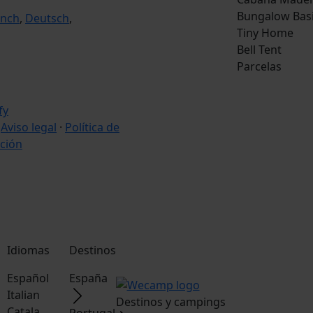
Bungalow Bas
ench
,
Deutsch
,
Tiny Home
Bell Tent
Parcelas
·
Aviso legal
·
Política de
ción
Idiomas
Destinos
Español
España
Italian
Destinos y campings
Catala
Portugal