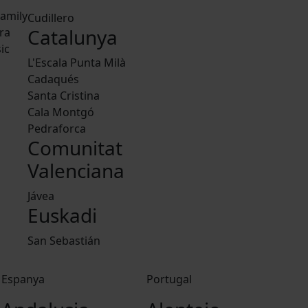
amily
Cudillero
Catalunya
ra
ic
L'Escala Punta Milà
Cadaqués
Santa Cristina
Cala Montgó
Pedraforca
Comunitat
Valenciana
Jávea
Euskadi
San Sebastián
Espanya
Portugal