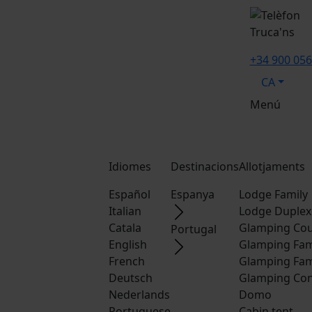
Truca'ns
+34 900 056
CA
Menú
Idiomes
Destinacions
Allotjaments
Español
Espanya
Lodge Family
Italian
Lodge Duplex
Catala
Glamping Cou
Portugal
English
Glamping Fam
French
Glamping Fam
Deutsch
Glamping Con
Nederlands
Domo
Portuguese
Cabin tent