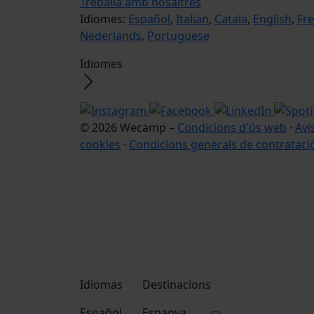
Treballa amb nosaltres
Idiomes:
Español
,
Italian
,
Catala
,
English
,
Fr
Nederlands
,
Portuguese
Idiomes
© 2026 Wecamp –
Condicions d'ús web
·
Aví
cookies
·
Condicions generals de contrataci
Idiomas
Destinacions
Español
Espanya