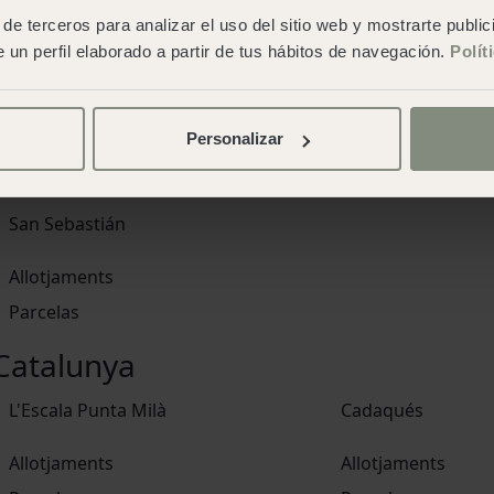
de terceros para analizar el uso del sitio web y mostrarte publi
Cabo de Gata
Cádiz
 un perfil elaborado a partir de tus hábitos de navegación.
Polít
Allotjaments
Allotjaments
Parcelas
Personalizar
Euskadi
San Sebastián
Allotjaments
Parcelas
Catalunya
L'Escala Punta Milà
Cadaqués
Allotjaments
Allotjaments