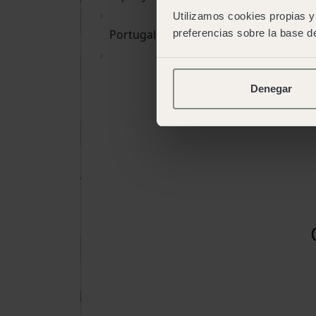
Utilizamos cookies propias y 
preferencias sobre la base de
Portugal
Denegar
Elminar dates
Adults
15 anys o més
Nens
De 2 a 14 anys
Reservar
Reservar