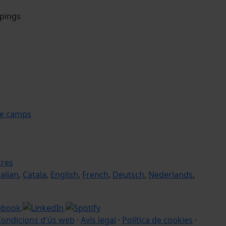
mpings
le camps
tres
talian
,
Catala
,
English
,
French
,
Deutsch
,
Nederlands
,
Condicions d'ús web
·
Avís legal
·
Política de cookies
·