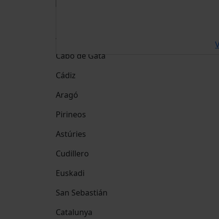
Destinació
Andalusia
V
Cabo de Gata
Cádiz
Aragó
Pirineos
Astúries
Cudillero
Euskadi
San Sebastián
Catalunya