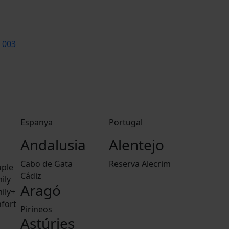
 003
Espanya
Portugal
Andalusia
Alentejo
Cabo de Gata
Reserva Alecrim
ple
Cádiz
ily
Aragó
ily+
fort
Pirineos
Astúries