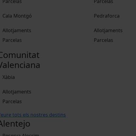
Parcelas
Parcelas
Cala Montgó
Pedraforca
Allotjaments
Allotjaments
Parcelas
Parcelas
Comunitat
Valenciana
Xàbia
Allotjaments
Parcelas
eure tots els nostres destins
Alentejo
Reserva Alecrim