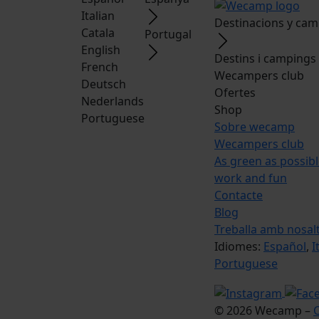
Italian
Destinacions y ca
Catala
Portugal
English
Destins i campings
French
Wecampers club
Deutsch
Ofertes
Nederlands
Shop
Portuguese
Sobre wecamp
Wecampers club
As green as possib
work and fun
Contacte
Blog
Treballa amb nosal
Idiomes:
Español
,
I
Portuguese
© 2026 Wecamp –