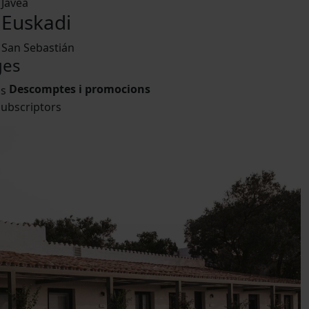
Jávea
Euskadi
San Sebastián
ges
Descomptes i promocions
ubscriptors