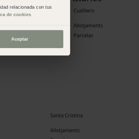
cidad relacionada con tus
Pirineos
Cudillero
ica de cookies
Allotjaments
Allotjaments
Parcelas
Parcelas
Aceptar
Santa Cristina
Allotjaments