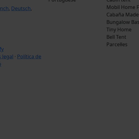
Mobil Home F
ench
,
Deutsch
,
Cabaña Made
Bungalow Bas
Tiny Home
Bell Tent
Parcel·les
s legal
·
Política de
ó