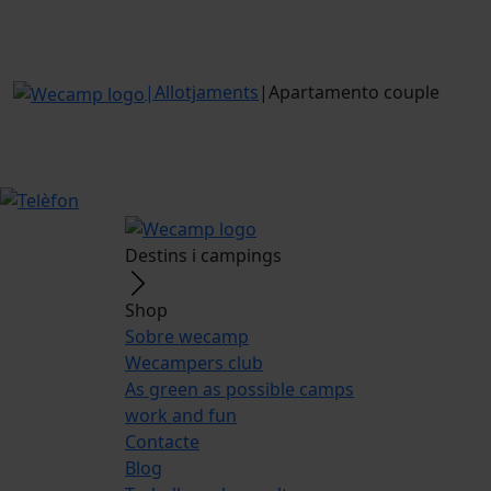
|
Allotjaments
|
Apartamento couple
Destins i campings
Shop
Sobre wecamp
Wecampers club
As green as possible camps
work and fun
Contacte
Blog