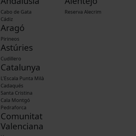
Andalusia
Alentejo
Cabo de Gata
Reserva Alecrim
Cádiz
Aragó
Pirineos
Astúries
Cudillero
Catalunya
L'Escala Punta Milà
Cadaqués
Santa Cristina
Cala Montgó
Pedraforca
Comunitat
Valenciana