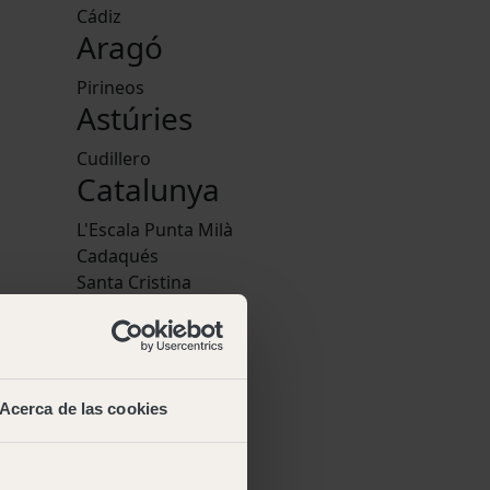
Cádiz
Aragó
Pirineos
Astúries
Cudillero
Catalunya
L'Escala Punta Milà
Cadaqués
Santa Cristina
Cala Montgó
nglish
,
Pedraforca
tuguese
Comunitat
Valenciana
Acerca de las cookies
Jávea
 web
·
Euskadi
dicions