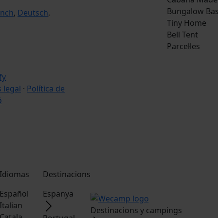
Bungalow Bas
ench
,
Deutsch
,
Tiny Home
Bell Tent
Parcel·les
s legal
·
Política de
ó
Idiomas
Destinacions
Español
Espanya
Italian
Destinacions y campings
Catala
Portugal