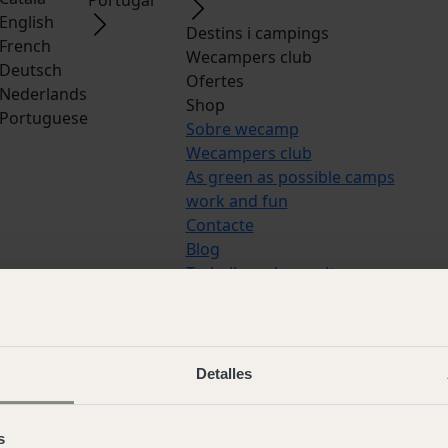
English
Destins i campings
French
Wecampers club
Deutsch
Ofertes
Nederlands
Shop
Portuguese
Sobre wecamp
Wecampers club
As green as possible camps
work and fun
Contacte
Blog
Treballa amb nosaltres
Idiomes:
Español
,
Italian
,
Catala
,
E
French
,
Deutsch
,
Nederlands
,
Por
Detalles
© 2026 Wecamp –
Condicions d'ús
Avís legal
·
Política de cookies
·
Con
s