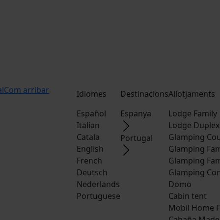
al
Com arribar
Idiomes
Destinacions
Allotjaments
Español
Espanya
Lodge Family
Italian
Lodge Duplex
Catala
Glamping Cou
Portugal
English
Glamping Fam
French
Glamping Fam
Deutsch
Glamping Con
Nederlands
Domo
Portuguese
Cabin tent
Mobil Home F
Cabaña Made