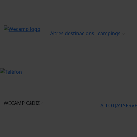
Altres destinacions i campings
WECAMP
CáDIZ
ALLOTJA'T
SERVE