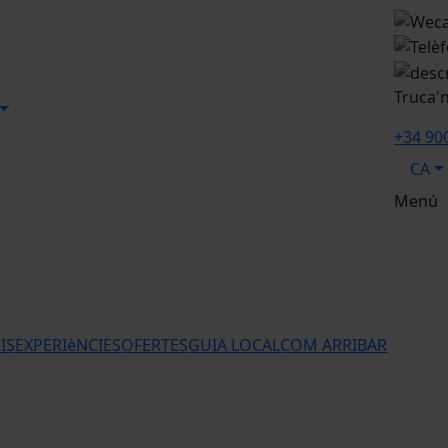
Truca'
+34 90
CA
Menú
IS
EXPERIèNCIES
OFERTES
GUIA LOCAL
COM ARRIBAR