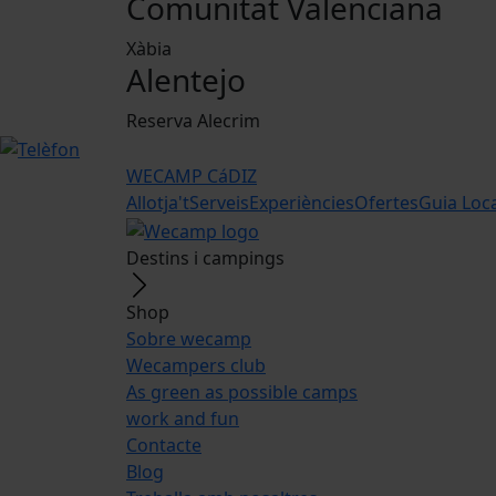
Comunitat Valenciana
Xàbia
Alentejo
Reserva Alecrim
WECAMP
CáDIZ
Allotja't
Serveis
Experiències
Ofertes
Guia Loc
Destins i campings
Shop
Sobre wecamp
Wecampers club
As green as possible camps
work and fun
Contacte
Blog