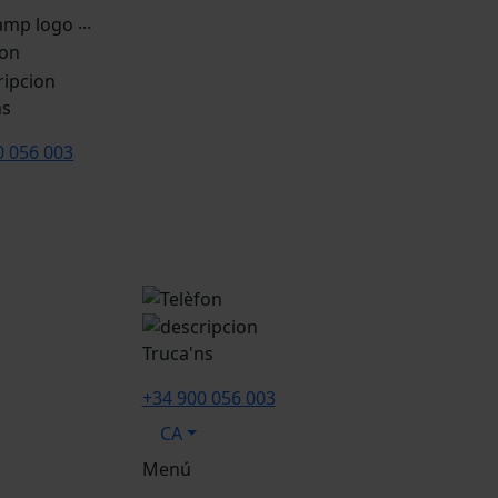
...
ns
0 056 003
Truca'ns
+34 900 056 003
CA
Menú