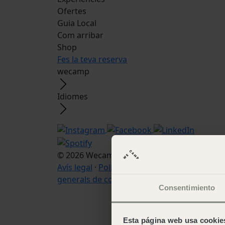
Ofertes
Guia Local
Com arribar
Shop
Fes la teva reserva
wecamp
Idiomes
© 2026 Wecamp –
Condicions d'ús web
·
Avís legal
·
Política de cookies
·
Condicions
generals de contratació
Consentimiento
Esta página web usa cookie