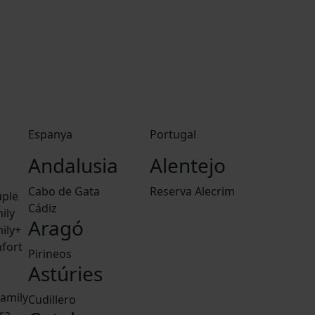
Espanya
Portugal
Andalusia
Alentejo
Cabo de Gata
Reserva Alecrim
ple
Cádiz
ily
Aragó
ily+
fort
Pirineos
Astúries
amily
Cudillero
ra