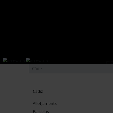
c
Cádiz
Allotjaments
Parcelas