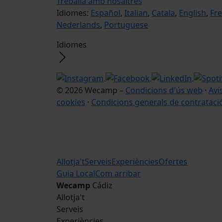
Treballa amb nosaltres
Idiomes:
Español
,
Italian
,
Catala
,
English
,
Fr
Nederlands
,
Portuguese
Idiomes
© 2026 Wecamp –
Condicions d'ús web
·
Aví
cookies
·
Condicions generals de contrataci
Allotja't
Serveis
Experiències
Ofertes
Guia Local
Com arribar
Wecamp
Cádiz
Allotja't
Serveis
Experiències