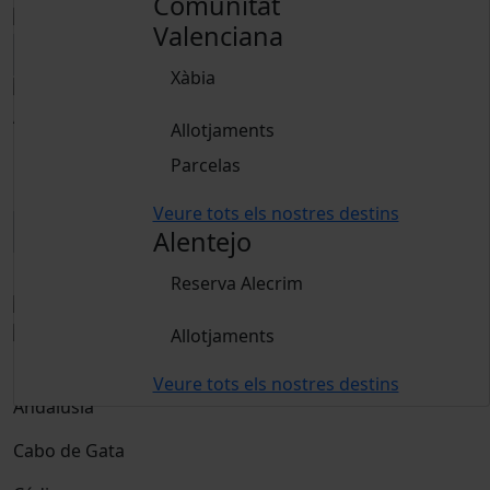
Comunitat
Valenciana
Xàbia
Adults
Allotjaments
15 anys o més
Parcelas
Nens
De 2 a 14 anys
Veure tots els nostres destins
Alentejo
Reservar
Reserva Alecrim
Allotjaments
Destinació
Veure tots els nostres destins
Andalusia
Cabo de Gata