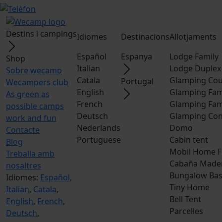
Destins i campings
Idiomes
Destinacions
Allotjaments
Español
Espanya
Lodge Family
Shop
Italian
Lodge Duplex
Sobre wecamp
Catala
Glamping Cou
Portugal
Wecampers club
English
Glamping Fam
As green as
French
Glamping Fam
possible camps
Deutsch
Glamping Con
work and fun
Nederlands
Domo
Contacte
Portuguese
Cabin tent
Blog
Mobil Home F
Treballa amb
Cabaña Made
nosaltres
Bungalow Bas
Idiomes:
Español
,
Tiny Home
Italian
,
Catala
,
Bell Tent
English
,
French
,
Parcel·les
Deutsch
,