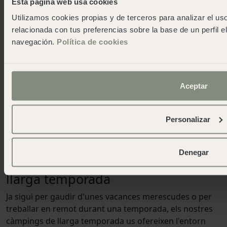
Esta página web usa cookies
Busques una escapada ràpida? Si ets dels que reserven
Utilizamos cookies propias y de terceros para analizar el uso
les vacances al límit, les nostres ofertes de càmping
relacionada con tus preferencias sobre la base de un perfil e
última hora són perfectes per a tu. Podràs estar
navegación.
Política de cookies
gaudint de l´aire lliure i la bellesa natural de les nostres
destinacions en un obrir i tancar d´ulls, sense necessitat
de planificar amb mesos d'antelació. Beneficieu-vos
d'un gran estalvi amb les nostres ofertes last minute
Aceptar
amb descomptes increïbles. No només obtindràs un
preu més assequible, sinó que també gaudiràs d´una
Personalizar
sèrie de beneficis addicionals.
Denegar
Viu l'experiència de càmping de
llarga temporada
Ja sigui per gaudir d'unes vacances merescudes o per
treballar en remot durant una temporada, els nostres
càmpings de llarga temporada us ofereixen l'entorn