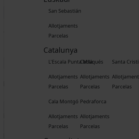
San Sebastián
Allotjaments
Adults
Parcelas
15 anys o més
Nens
Catalunya
De 2 a 14 anys
L'Escala Punta Milà
Cadaqués
Santa Crist
Reservar
Allotjaments
Allotjaments
Allotjament
Parcelas
Parcelas
Parcelas
Reservar
Cala Montgó
Pedraforca
Allotjaments
Allotjaments
Parcelas
Parcelas