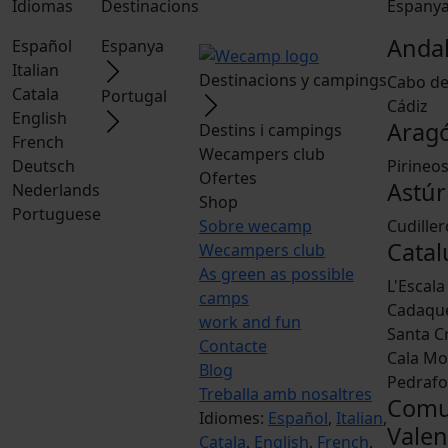
Idiomas
Destinacions
Espany
Andal
Español
Espanya
Italian
Destinacions y campings
Cabo de
Catala
Portugal
Cádiz
English
Arag
Destins i campings
French
Wecampers club
Deutsch
Pirineo
Ofertes
Astúr
Nederlands
Shop
Portuguese
Sobre wecamp
Cudiller
Cata
Wecampers club
As green as possible
L'Escala
camps
Cadaqu
work and fun
Santa Cr
Contacte
Cala M
Blog
Pedrafo
Treballa amb nosaltres
Comu
Idiomes:
Español
,
Italian
,
Valen
Catala
,
English
,
French
,