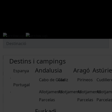
Ofertes de càmping
Destins i campings
Andalusia
Aragó
Astúrie
Espanya
Cabo de Gata
Cádiz
Pirineos
Cudiller
Portugal
Allotjaments
Allotjaments
Allotjaments
Allotja
Parcelas
Parcelas
Parcela
Euskadi
Elminar dates