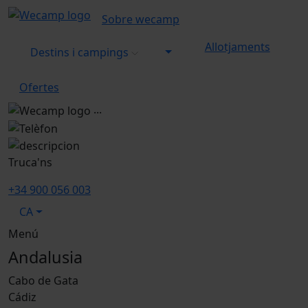
Sobre wecamp
Allotjaments
Destins i campings
Ofertes
...
Truca'ns
+34 900 056 003
CA
Menú
Andalusia
Cabo de Gata
Cádiz