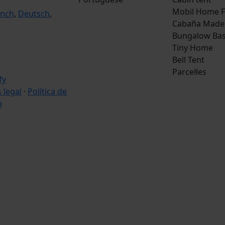
Mobil Home F
ench
,
Deutsch
,
Cabaña Made
Bungalow Bas
Tiny Home
Bell Tent
Parcel·les
s legal
·
Política de
ó