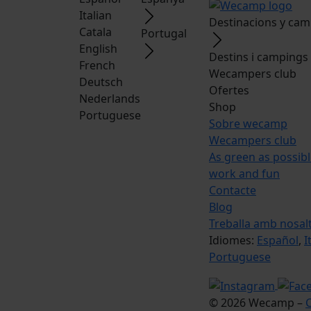
Italian
Destinacions y ca
Catala
Portugal
English
Destins i campings
French
Wecampers club
Deutsch
Ofertes
Nederlands
Shop
Portuguese
Sobre wecamp
Wecampers club
As green as possib
work and fun
Contacte
Blog
Treballa amb nosal
Idiomes:
Español
,
I
Portuguese
© 2026 Wecamp –