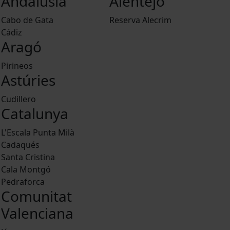
Andalusia
Alentejo
Cabo de Gata
Reserva Alecrim
Cádiz
Aragó
Pirineos
Astúries
Cudillero
Catalunya
L'Escala Punta Milà
Cadaqués
Santa Cristina
Cala Montgó
Pedraforca
Comunitat
Valenciana