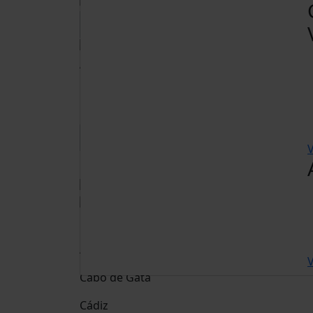
Adults
15 anys o més
Nens
De 2 a 14 anys
V
Reservar
Destinació
Andalusia
V
Cabo de Gata
Cádiz