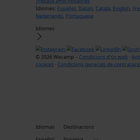
Treballa amb nosaltres
Idiomes:
Español
,
Italian
,
Catala
,
English
,
Fr
Nederlands
,
Portuguese
Idiomes
© 2026 Wecamp –
Condicions d'ús web
·
Aví
cookies
·
Condicions generals de contrataci
Idiomas
Destinacions
Español
Espanya