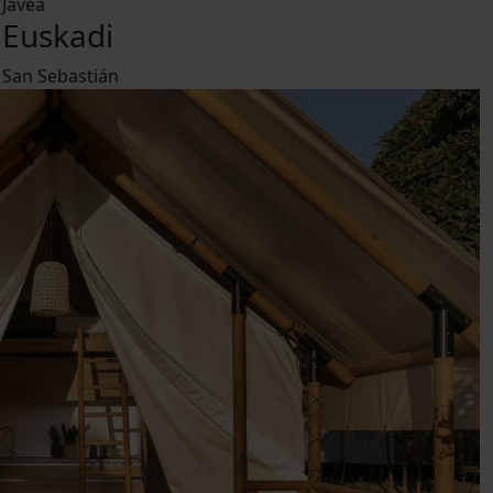
Jávea
Euskadi
San Sebastián