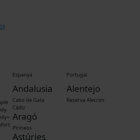
03
Espanya
Portugal
Andalusia
Alentejo
Cabo de Gata
Reserva Alecrim
ple
Cádiz
ily
Aragó
ily+
fort
Pirineos
Astúries