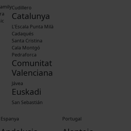
amily
Cudillero
Catalunya
ra
ic
L'Escala Punta Milà
Cadaqués
Santa Cristina
Cala Montgó
Pedraforca
Comunitat
Valenciana
Jávea
Euskadi
San Sebastián
Espanya
Portugal