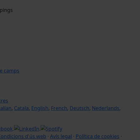
mpings
le camps
tres
talian
,
Catala
,
English
,
French
,
Deutsch
,
Nederlands
,
Condicions d'ús web
·
Avís legal
·
Política de cookies
·