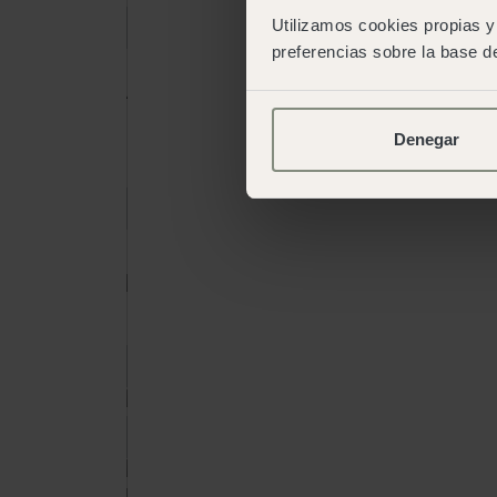
Utilizamos cookies propias y 
preferencias sobre la base de
Adults
15 anys o més
Denegar
Nens
De 2 a 14 anys
Reservar
Reservar