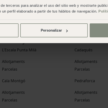
de terceros para analizar el uso del sitio web y mostrarte publi
San Sebastián
 un perfil elaborado a partir de tus hábitos de navegación.
Polít
Allotjaments
Parcelas
Personalizar
Catalunya
L'Escala Punta Milà
Cadaqués
Allotjaments
Allotjaments
Parcelas
Parcelas
Cala Montgó
Pedraforca
Allotjaments
Allotjaments
Parcelas
Parcelas