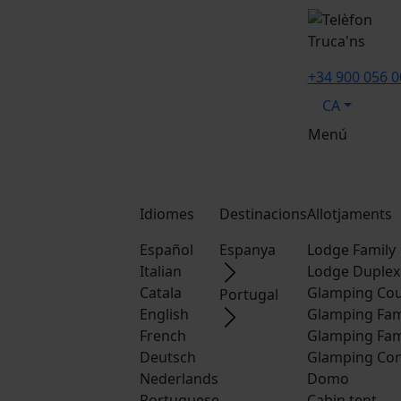
Truca'ns
+34 900 056 0
CA
Menú
Idiomes
Destinacions
Allotjaments
Español
Espanya
Lodge Family
Italian
Lodge Duplex
Catala
Glamping Cou
Portugal
English
Glamping Fam
French
Glamping Fam
Deutsch
Glamping Con
Nederlands
Domo
Portuguese
Cabin tent