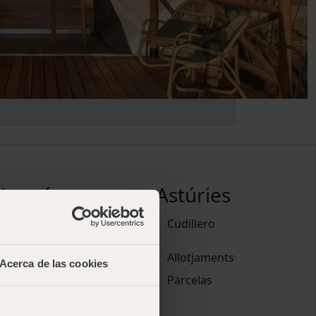
Aragó
Astúries
Pirineos
Cudillero
Allotjaments
Allotjaments
Acerca de las cookies
Parcelas
Parcelas