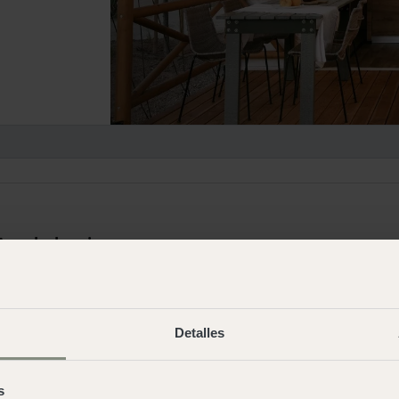
Andalusia
Cabo de Gata
Cádiz
Allotjaments
Allotjaments
Detalles
Parcelas
Euskadi
s