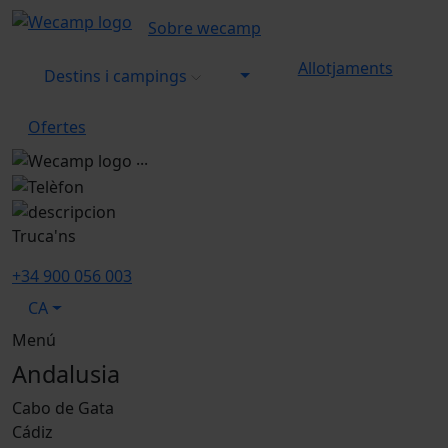
Sobre wecamp
Allotjaments
Destins i campings
Ofertes
...
Truca'ns
+34 900 056 003
CA
Menú
Andalusia
Cabo de Gata
Cádiz