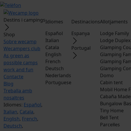
Destins i campings
Idiomes
Destinacions
Allotjaments
Español
Espanya
Lodge Family
Shop
Italian
Lodge Duplex
Sobre wecamp
Catala
Glamping Cou
Portugal
Wecampers club
English
Glamping Fam
As green as
French
Glamping Fam
possible camps
Deutsch
Glamping Con
work and fun
Nederlands
Domo
Contacte
Portuguese
Cabin tent
Blog
Mobil Home F
Treballa amb
Cabaña Made
nosaltres
Bungalow Bas
Idiomes:
Español
,
Tiny Home
Italian
,
Catala
,
Bell Tent
English
,
French
,
Parcel·les
Deutsch
,