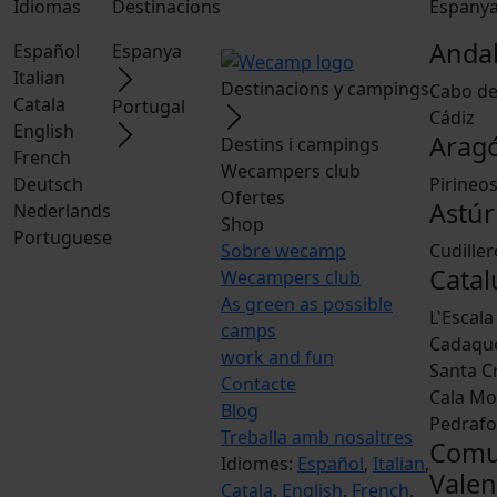
Idiomas
Destinacions
Espany
Andal
Español
Espanya
Italian
Destinacions y campings
Cabo de
Catala
Portugal
Cádiz
English
Arag
Destins i campings
French
Wecampers club
Deutsch
Pirineo
Ofertes
Astúr
Nederlands
Shop
Portuguese
Sobre wecamp
Cudiller
Cata
Wecampers club
As green as possible
L'Escala
camps
Cadaqu
work and fun
Santa Cr
Contacte
Cala M
Blog
Pedrafo
Treballa amb nosaltres
Comu
Idiomes:
Español
,
Italian
,
Valen
Catala
,
English
,
French
,