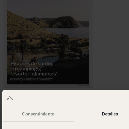
La Vanguardia
"wecamp, més que un càmping"
Consentimiento
Detalles
La Vanguardia
ELLE DECOR