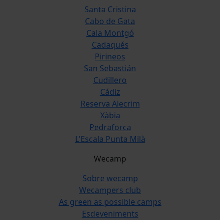
Santa Cristina
Cabo de Gata
Cala Montgó
Cadaqués
Pirineos
San Sebastián
Cudillero
Cádiz
Reserva Alecrim
Xàbia
Pedraforca
L'Escala Punta Milà
Wecamp
Sobre wecamp
Wecampers club
As green as possible camps
Esdeveniments