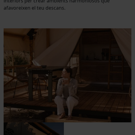
interiors per crear ambients harmoniosos que
afavoreixen el teu descans.