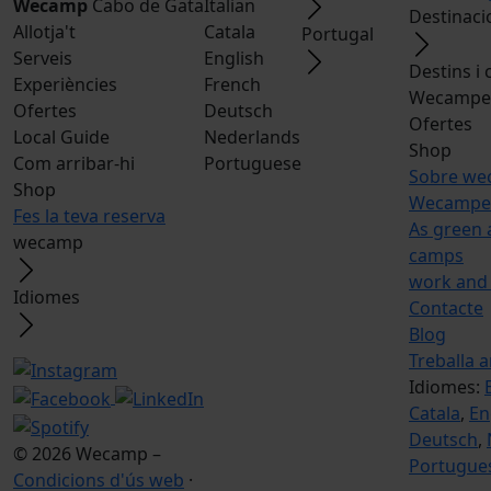
Wecamp
Cabo de Gata
Italian
Destinaci
Allotja't
Catala
Portugal
Serveis
English
Destins i
Experiències
French
Wecamper
Ofertes
Deutsch
Ofertes
Local Guide
Nederlands
Shop
Com arribar-hi
Portuguese
Sobre w
Shop
Wecamper
Fes la teva reserva
As green 
wecamp
camps
work and
Idiomes
Contacte
Blog
Treballa 
Idiomes:
Catala
,
En
Deutsch
,
© 2026 Wecamp –
Portugue
Condicions d'ús web
·