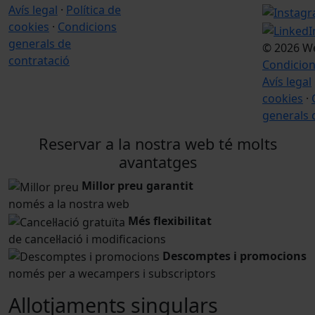
Avís legal
·
Política de
cookies
·
Condicions
generals de
© 2026 W
contratació
Condicion
Avís legal
cookies
·
generals 
Reservar a la nostra web té molts
avantatges
Millor preu garantit
només a la nostra web
Més flexibilitat
de cancel·lació i modificacions
Descomptes i promocions
només per a wecampers i subscriptors
Allotjaments singulars