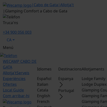
|
Cabo de Gata
|
Allotja't
|
Glamping Comfort a Cabo de Gata
Truca'ns
+34 900 056 003
CA
Menú
WECAMP
CABO DE
GATA
Idiomes
Destinacions
Allotjaments
Allotja't
Serveis
Experiències
Español
Espanya
Lodge Family
Ofertes
Italian
Lodge Duplex
Local Guide
Catala
Glamping Cou
Portugal
Com arribar-hi
English
Glamping Fam
French
Glamping Fam