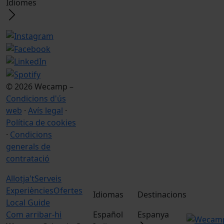
Idiomes
© 2026 Wecamp –
Condicions d'ús
web
·
Avís legal
·
Política de cookies
·
Condicions
generals de
contratació
Allotja't
Serveis
Experiències
Ofertes
Idiomas
Destinacions
Local Guide
Com arribar-hi
Español
Espanya