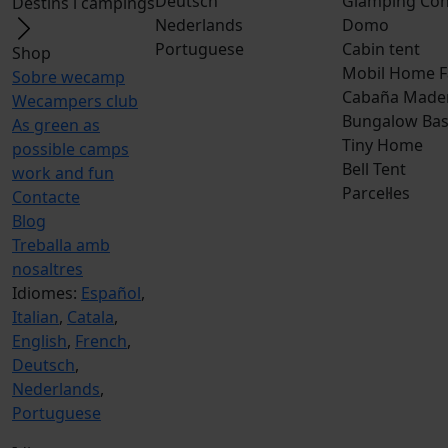
Deutsch
Glamping Con
Destins i campings
Nederlands
Domo
Portuguese
Cabin tent
Shop
Mobil Home F
Sobre wecamp
Cabaña Made
Wecampers club
Bungalow Bas
As green as
Tiny Home
possible camps
Bell Tent
work and fun
Parcel·les
Contacte
Blog
Treballa amb
nosaltres
Idiomes:
Español
,
Italian
,
Catala
,
English
,
French
,
Deutsch
,
Nederlands
,
Portuguese