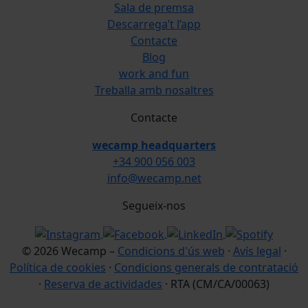
Sala de premsa
Descarrega’t l’app
Contacte
Blog
work and fun
Treballa amb nosaltres
Contacte
wecamp headquarters
+34 900 056 003
info@wecamp.net
Segueix-nos
© 2026 Wecamp –
Condicions d'ús web
·
Avís legal
·
Política de cookies
·
Condicions generals de contratació
·
Reserva de actividades
· RTA (CM/CA/00063)