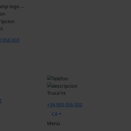
...
ns
0 056 003
Truca'ns
I
+34 900 056 003
CA
Menú