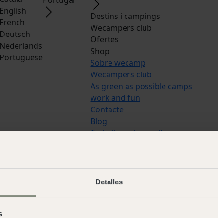
English
Destins i campings
French
Wecampers club
Deutsch
Ofertes
Nederlands
Shop
Portuguese
Sobre wecamp
Wecampers club
As green as possible camps
work and fun
Contacte
Blog
Treballa amb nosaltres
Idiomes:
Español
,
Italian
,
Catala
,
E
French
,
Deutsch
,
Nederlands
,
Por
Detalles
© 2026 Wecamp –
Condicions d'ús
Avís legal
·
Política de cookies
·
Con
s