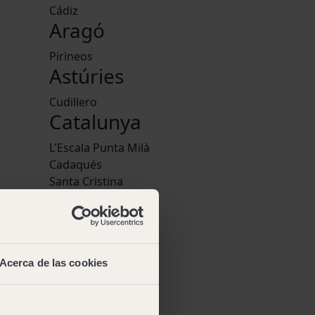
Cádiz
Aragó
Pirineos
Astúries
Cudillero
Catalunya
L'Escala Punta Milà
Cadaqués
Santa Cristina
Cala Montgó
nglish
,
Pedraforca
tuguese
Comunitat
Valenciana
Acerca de las cookies
Jávea
 web
·
Euskadi
dicions