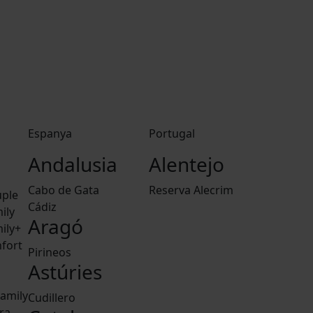
Espanya
Portugal
Andalusia
Alentejo
Cabo de Gata
Reserva Alecrim
ple
Cádiz
ily
Aragó
ily+
fort
Pirineos
Astúries
amily
Cudillero
ra