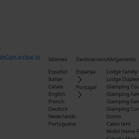
ide
Com arribar-hi
Idiomes
Destinacions
Allotjaments
Español
Espanya
Lodge Family
Italian
Lodge Duplex
Catala
Glamping Cou
Portugal
English
Glamping Fam
French
Glamping Fam
Deutsch
Glamping Con
Nederlands
Domo
Portuguese
Cabin tent
Mobil Home F
Cabaña Made