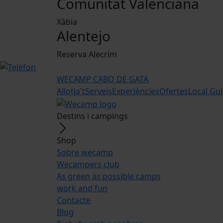
Comunitat Valenciana
Xàbia
Alentejo
Reserva Alecrim
WECAMP
CABO DE GATA
Allotja't
Serveis
Experiències
Ofertes
Local Gu
Destins i campings
Shop
Sobre wecamp
Wecampers club
As green as possible camps
work and fun
Contacte
Blog