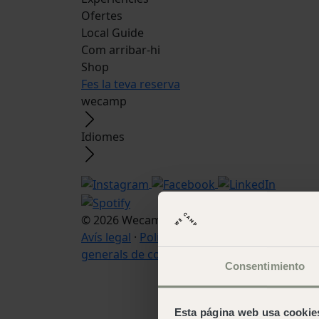
Ofertes
Local Guide
Com arribar-hi
Shop
Fes la teva reserva
wecamp
Idiomes
© 2026 Wecamp –
Condicions d'ús web
·
Avís legal
·
Política de cookies
·
Condicions
generals de contratació
Consentimiento
Esta página web usa cookie