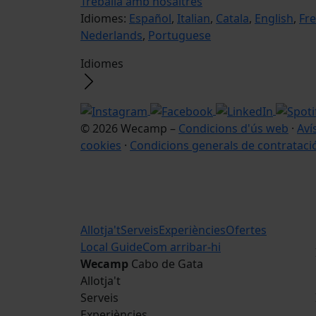
Treballa amb nosaltres
Idiomes:
Español
,
Italian
,
Catala
,
English
,
Fr
Nederlands
,
Portuguese
Idiomes
© 2026 Wecamp –
Condicions d'ús web
·
Aví
cookies
·
Condicions generals de contrataci
Allotja't
Serveis
Experiències
Ofertes
Local Guide
Com arribar-hi
Wecamp
Cabo de Gata
Allotja't
Serveis
Experiències