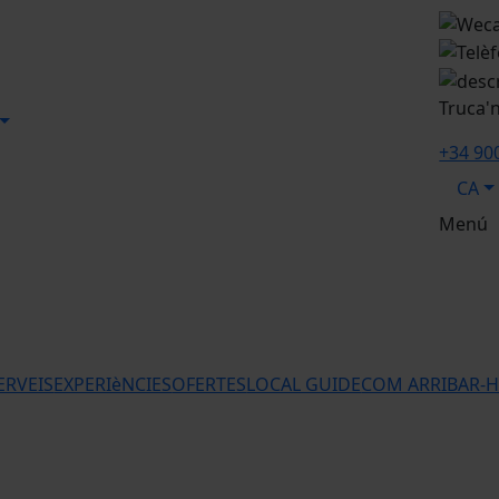
Truca'
+34 90
CA
Menú
ERVEIS
EXPERIèNCIES
OFERTES
LOCAL GUIDE
COM ARRIBAR-H