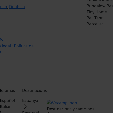
Bungalow Bas
ench
,
Deutsch
,
Tiny Home
Bell Tent
Parcel·les
s legal
·
Política de
ó
Idiomas
Destinacions
Español
Espanya
Italian
Destinacions y campings
Catala
Portugal