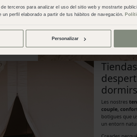
de terceros para analizar el uso del sitio web y mostrarte publi
 un perfil elaborado a partir de tus hábitos de navegación.
Polít
Personalizar
Tiendas
despert
dormirse
Les nostres
ten
couple, confor
botigues que u
un entorn natur
Creades perquè