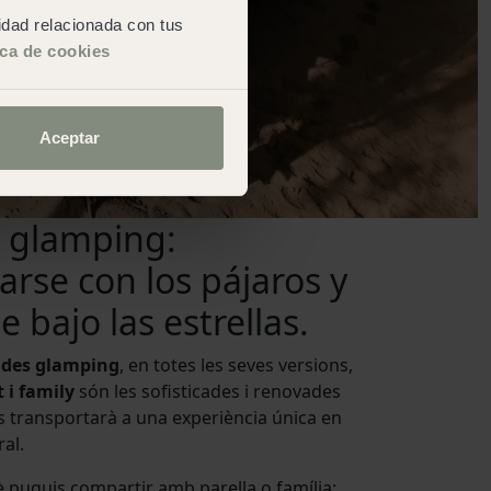
cidad relacionada con tus
ica de cookies
Aceptar
 glamping:
arse con los pájaros y
 bajo las estrellas.
des glamping
, en totes les seves versions,
t i family
són les sofisticades i renovades
s transportarà a una experiència única en
al.
 puguis compartir amb parella o família;