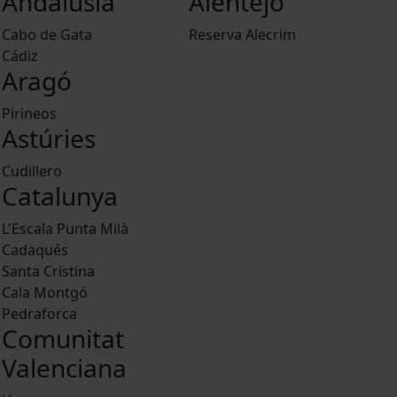
Andalusia
Alentejo
Cabo de Gata
Reserva Alecrim
Cádiz
Aragó
Pirineos
Astúries
Cudillero
Catalunya
L'Escala Punta Milà
Cadaqués
Santa Cristina
Cala Montgó
Pedraforca
Comunitat
Valenciana