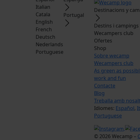
Italian
Destinacions y ca
Catala
Portugal
English
Destins i campings
French
Wecampers club
Deutsch
Ofertes
Nederlands
Shop
Portuguese
Sobre wecamp
Wecampers club
As green as possib
work and fun
Contacte
Blog
Treballa amb nosal
Idiomes:
Español
,
I
Portuguese
© 2026 Wecamp –