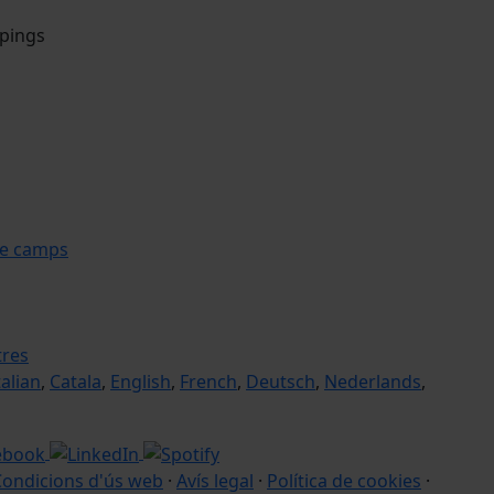
mpings
le camps
tres
talian
,
Catala
,
English
,
French
,
Deutsch
,
Nederlands
,
Condicions d'ús web
·
Avís legal
·
Política de cookies
·