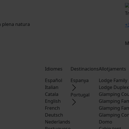
T
n plena natura
+
M
Idiomes
Destinacions
Allotjaments
Español
Espanya
Lodge Family
Italian
Lodge Duplex
Catala
Glamping Cou
Portugal
English
Glamping Fam
French
Glamping Fam
Deutsch
Glamping Con
Nederlands
Domo
Portuguese
Cabin tent