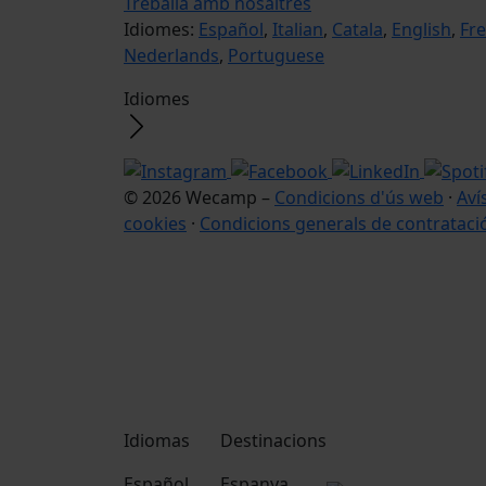
Treballa amb nosaltres
Idiomes:
Español
,
Italian
,
Catala
,
English
,
Fr
Nederlands
,
Portuguese
Idiomes
© 2026 Wecamp –
Condicions d'ús web
·
Aví
cookies
·
Condicions generals de contrataci
Idiomas
Destinacions
Español
Espanya