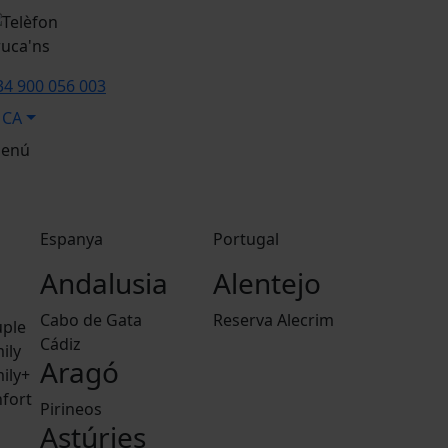
ruca'ns
34 900 056 003
CA
enú
Espanya
Portugal
Andalusia
Alentejo
Cabo de Gata
Reserva Alecrim
ple
Cádiz
ily
Aragó
ily+
fort
Pirineos
Astúries