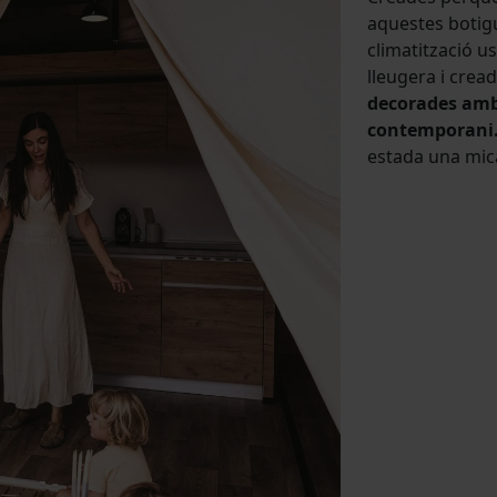
aquestes botig
climatització u
lleugera i crea
decorades amb 
contemporani
estada una mica 