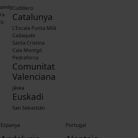
amily
Cudillero
Catalunya
ra
ic
L'Escala Punta Milà
Cadaqués
Santa Cristina
Cala Montgó
Pedraforca
Comunitat
Valenciana
Jávea
Euskadi
San Sebastián
Espanya
Portugal