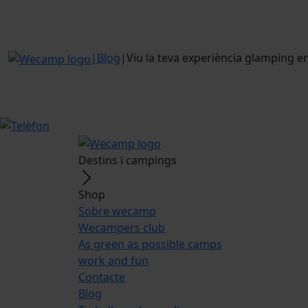
|
Blog
|
Viu la teva experiència glamping e
Destins i campings
Shop
Sobre wecamp
Wecampers club
As green as possible camps
work and fun
Contacte
Blog