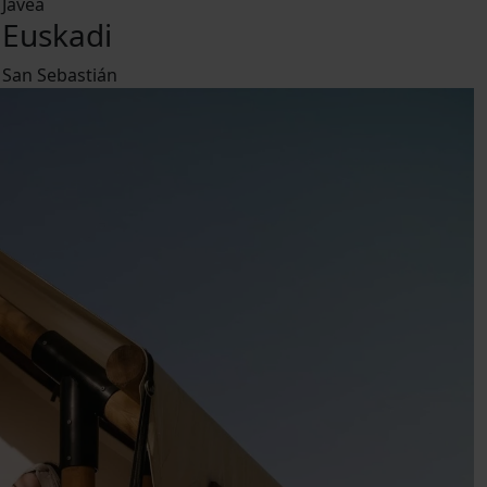
Jávea
Euskadi
San Sebastián