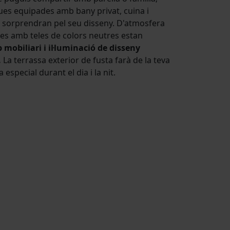
ues equipades amb bany privat, cuina i
s sorprendran pel seu disseny. D'atmosfera
des amb teles de colors neutres estan
mobiliari i il·luminació de disseny
.
La terrassa exterior de fusta farà de la teva
especial durant el dia i la nit.