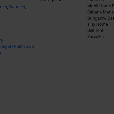
Mobil Home F
ench
,
Deutsch
,
Cabaña Made
Bungalow Bas
Tiny Home
Bell Tent
Parcel·les
s legal
·
Política de
ó