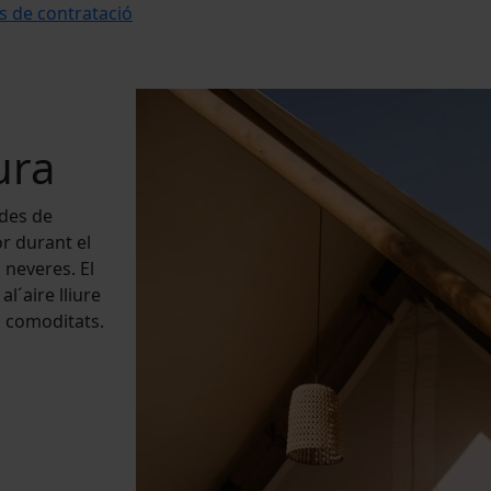
s de contratació
ura
ndes de
or durant el
 neveres. El
al´aire lliure
s comoditats.